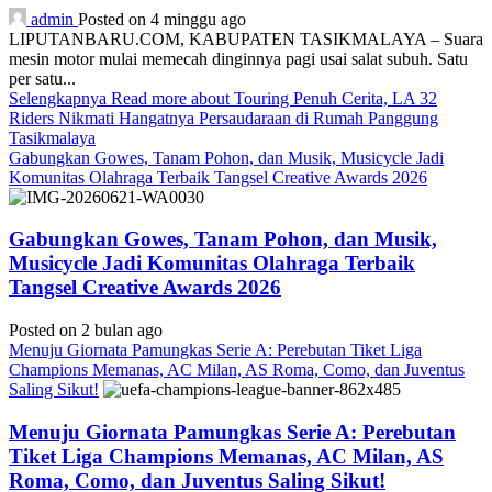
admin
Posted on 4 minggu ago
LIPUTANBARU.COM, KABUPATEN TASIKMALAYA – Suara
mesin motor mulai memecah dinginnya pagi usai salat subuh. Satu
per satu...
Selengkapnya
Read more about Touring Penuh Cerita, LA 32
Riders Nikmati Hangatnya Persaudaraan di Rumah Panggung
Tasikmalaya
Gabungkan Gowes, Tanam Pohon, dan Musik, Musicycle Jadi
Komunitas Olahraga Terbaik Tangsel Creative Awards 2026
Gabungkan Gowes, Tanam Pohon, dan Musik,
Musicycle Jadi Komunitas Olahraga Terbaik
Tangsel Creative Awards 2026
Posted on 2 bulan ago
Menuju Giornata Pamungkas Serie A: Perebutan Tiket Liga
Champions Memanas, AC Milan, AS Roma, Como, dan Juventus
Saling Sikut!
Menuju Giornata Pamungkas Serie A: Perebutan
Tiket Liga Champions Memanas, AC Milan, AS
Roma, Como, dan Juventus Saling Sikut!