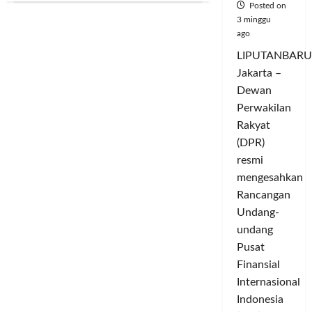
Posted on
Kick-
off,
3 minggu
Widuri
ago
Ekraf
Ditarget
LIPUTANBARU
Lahirkan
Pengusaha
Jakarta –
Muda
dan
Dewan
Buka
Lapangan
Perwakilan
Kerja
Rakyat
(DPR)
resmi
mengesahkan
Rancangan
Undang-
undang
Pusat
Finansial
Internasional
Indonesia