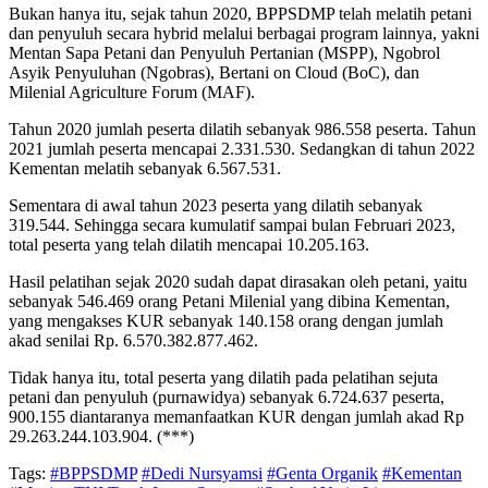
Bukan hanya itu, sejak tahun 2020, BPPSDMP telah melatih petani
dan penyuluh secara hybrid melalui berbagai program lainnya, yakni
Mentan Sapa Petani dan Penyuluh Pertanian (MSPP), Ngobrol
Asyik Penyuluhan (Ngobras), Bertani on Cloud (BoC), dan
Milenial Agriculture Forum (MAF).
Tahun 2020 jumlah peserta dilatih sebanyak 986.558 peserta. Tahun
2021 jumlah peserta mencapai 2.331.530. Sedangkan di tahun 2022
Kementan melatih sebanyak 6.567.531.
Sementara di awal tahun 2023 peserta yang dilatih sebanyak
319.544. Sehingga secara kumulatif sampai bulan Februari 2023,
total peserta yang telah dilatih mencapai 10.205.163.
Hasil pelatihan sejak 2020 sudah dapat dirasakan oleh petani, yaitu
sebanyak 546.469 orang Petani Milenial yang dibina Kementan,
yang mengakses KUR sebanyak 140.158 orang dengan jumlah
akad senilai Rp. 6.570.382.877.462.
Tidak hanya itu, total peserta yang dilatih pada pelatihan sejuta
petani dan penyuluh (purnawidya) sebanyak 6.724.637 peserta,
900.155 diantaranya memanfaatkan KUR dengan jumlah akad Rp
29.263.244.103.904. (***)
Tags:
#BPPSDMP
#Dedi Nursyamsi
#Genta Organik
#Kementan