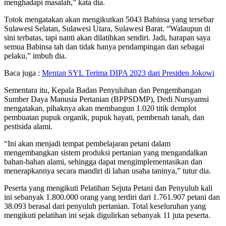
menghadapi masalah,” kata dia.
Totok mengatakan akan mengikutkan 5043 Babinsa yang tersebar
Sulawesi Selatan, Sulawesi Utara, Sulawesi Barat. “Walaupun di
sini terbatas, tapi nanti akan dilatihkan sendiri. Jadi, harapan saya
semua Babinsa tah dan tidak hanya pendampingan dan sebagai
pelaku,” imbuh dia.
Baca juga :
Mentan SYL Terima DIPA 2023 dari Presiden Jokowi
Sementara itu, Kepala Badan Penyuluhan dan Pengembangan
Sumber Daya Manusia Pertanian (BPPSDMP), Dedi Nursyamsi
mengatakan, pihaknya akan membangun 1.020 titik demplot
pembuatan pupuk organik, pupuk hayati, pembenah tanah, dan
pestisida alami.
“Ini akan menjadi tempat pembelajaran petani dalam
mengembangkan sistem produksi pertanian yang mengandalkan
bahan-bahan alami, sehingga dapat mengimplementasikan dan
menerapkannya secara mandiri di lahan usaha taninya,” tutur dia.
Peserta yang mengikuti Pelatihan Sejuta Petani dan Penyuluh kali
ini sebanyak 1.800.000 orang yang terdiri dari 1.761.907 petani dan
38.093 berasal dari penyuluh pertanian. Total keseluruhan yang
mengikuti pelatihan ini sejak digulirkan sebanyak 11 juta peserta.