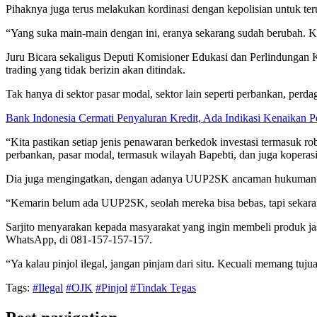
Pihaknya juga terus melakukan kordinasi dengan kepolisian untuk teru
“Yang suka main-main dengan ini, eranya sekarang sudah berubah. Kal
Juru Bicara sekaligus Deputi Komisioner Edukasi dan Perlindungan
trading yang tidak berizin akan ditindak.
Tak hanya di sektor pasar modal, sektor lain seperti perbankan, perda
Bank Indonesia Cermati Penyaluran Kredit, Ada Indikasi Kenaikan 
“Kita pastikan setiap jenis penawaran berkedok investasi termasuk robot
perbankan, pasar modal, termasuk wilayah Bapebti, dan juga koperasi
Dia juga mengingatkan, dengan adanya UUP2SK ancaman hukuman aka
“Kemarin belum ada UUP2SK, seolah mereka bisa bebas, tapi sekara
Sarjito menyarakan kepada masyarakat yang ingin membeli produk jasa
WhatsApp, di 081-157-157-157.
“Ya kalau pinjol ilegal, jangan pinjam dari situ. Kecuali memang tuju
Tags:
#Ilegal
#OJK
#Pinjol
#Tindak Tegas