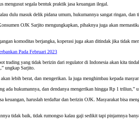
s mengusut segala bentuk praktik jasa keuangan ilegal.
au dulu masuk delik pidana umum, hukumannya sangat ringan, dan tidak
 Konsumen OJK Sarjito mengungkapkan, pihaknya juga akan memastikan
gangan komoditas berjangka, koperasi juga akan ditindak jika tidak mem
Perbankan Pada Februari 2023
 trading yang tidak berizin dari regulator di Indonesia akan kita tindak
,” ungkap Sarjito.
n lebih berat, dan mengerikan. Ia juga menghimbau kepada masyaraka
ng ada hukumannya, dan dendanya mengerikan hingga Rp 1 triliun,” 
 keuangan, haruslah terdaftar dan berizin OJK. Masyarakat bisa mengec
annya tidak baik, tidak rumongso kalau gaji sedikit tapi pinjamnya banya