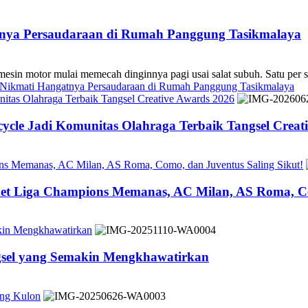
atnya Persaudaraan di Rumah Panggung Tasikmalaya
 mulai memecah dinginnya pagi usai salat subuh. Satu per sa
s Nikmati Hangatnya Persaudaraan di Rumah Panggung Tasikmalaya
tas Olahraga Terbaik Tangsel Creative Awards 2026
cle Jadi Komunitas Olahraga Terbaik Tangsel Creat
ons Memanas, AC Milan, AS Roma, Como, dan Juventus Saling Sikut!
ket Liga Champions Memanas, AC Milan, AS Roma, Co
akin Mengkhawatirkan
ngsel yang Semakin Mengkhawatirkan
ung Kulon