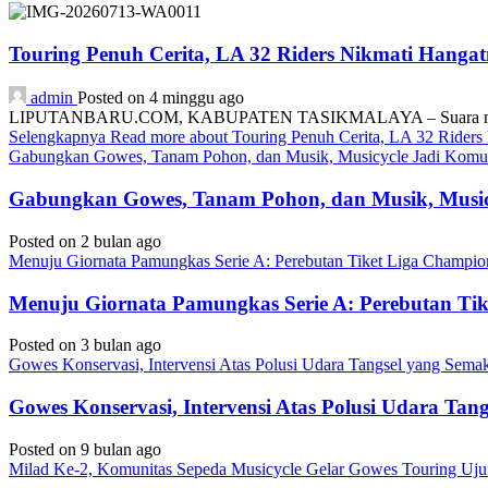
Touring Penuh Cerita, LA 32 Riders Nikmati Hang
admin
Posted on 4 minggu ago
LIPUTANBARU.COM, KABUPATEN TASIKMALAYA – Suara mesin motor
Selengkapnya
Read more about Touring Penuh Cerita, LA 32 Rider
Gabungkan Gowes, Tanam Pohon, dan Musik, Musicycle Jadi Komuni
Gabungkan Gowes, Tanam Pohon, dan Musik, Musicy
Posted on 2 bulan ago
Menuju Giornata Pamungkas Serie A: Perebutan Tiket Liga Champi
Menuju Giornata Pamungkas Serie A: Perebutan Ti
Posted on 3 bulan ago
Gowes Konservasi, Intervensi Atas Polusi Udara Tangsel yang Sem
Gowes Konservasi, Intervensi Atas Polusi Udara Ta
Posted on 9 bulan ago
Milad Ke-2, Komunitas Sepeda Musicycle Gelar Gowes Touring Uj