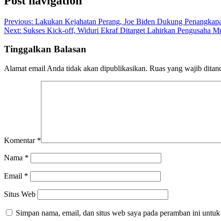
Post navigation
Previous:
Lakukan Kejahatan Perang, Joe Biden Dukung Penangkapa
Next:
Sukses Kick-off, Widuri Ekraf Ditarget Lahirkan Pengusaha 
Tinggalkan Balasan
Alamat email Anda tidak akan dipublikasikan.
Ruas yang wajib ditan
Komentar
*
Nama
*
Email
*
Situs Web
Simpan nama, email, dan situs web saya pada peramban ini untuk