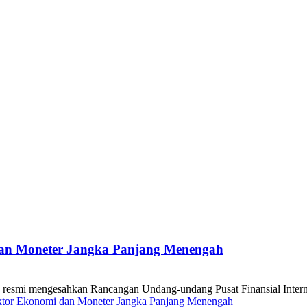
dan Moneter Jangka Panjang Menengah
 mengesahkan Rancangan Undang-undang Pusat Finansial Internasio
ektor Ekonomi dan Moneter Jangka Panjang Menengah