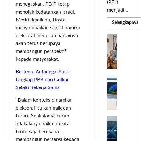
(PFII)
menegaskan, PDIP tetap
menjadi...
menolak kedatangan Israel.
Meski demikian, Hasto
R
Selengkapnya
m
menyampaikan saat dinamika
a
elektoral menurun partainya
P
I
S
akan terus berupaya
N
u
M
A
membangun perspektif
S
C
E
kepada masyarakat.
d
R
M
J
A
Bertemu Airlangga, Yusril
P
A
F
Ungkap PBB dan Golkar
M
c
T
Selalu Bekerja Sama
e
F
r
e
“Dalam konteks dinamika
H
s
elektoral itu kan naik dan
a
t
turun. Adakalanya turun,
r
d
i
adakalanya naik dan kita
e
i
v
tentu saja berusaha
a
r
a
l
membangun persepsi kepada
k