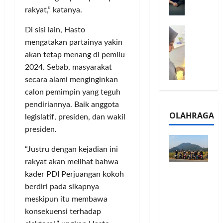
l
m
a
rakyat,” katanya.
2
e
n
0
M
Di sisi lain, Hasto
1
G
2
e
6
a
mengatakan partainya yakin
6
l
S
r
J
akan tetap menang di pemilu
a
e
a
a
2024. Sebab, masyarakat
l
r
n
d
secara alami menginginkan
u
i
s
i
calon pemimpin yang teguh
i
e
i
A
pendiriannya. Baik anggota
B
s
3
j
OLAHRAGA
R
legislatif, presiden, dan wakil
5
T
a
I
G
presiden.
a
n
m
H
h
g
“Justru dengan kejadian ini
o
a
u
U
,
d
rakyat akan melihat bahwa
n
M
Touring
B
i
d
kader PDI Perjuangan kokoh
K
Penuh
R
r
a
M
berdiri pada sikapnya
Cerita, LA
I
k
n
P
meskipun itu membawa
32 Riders
K
a
J
e
konsekuensi terhadap
Nikmati
C
n
a
r