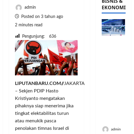
BISNIS &
EKONOMI
admin
Posted on 3 tahun ago
2 minutes read
Pengunjung:
636
PFII
Strategis
untuk
Memperk
uat
Sektor
Ekonomi
LIPUTANBARU.COM//
JAKARTA
dan
– Sekjen PDIP Hasto
Moneter
Kristiyanto mengatakan
Jangka
pihaknya siap menerima jika
Panjang
Menenga
tingkat elektabilitas turun
h
atau menukik pasca
penolakan timnas Israel di
admin