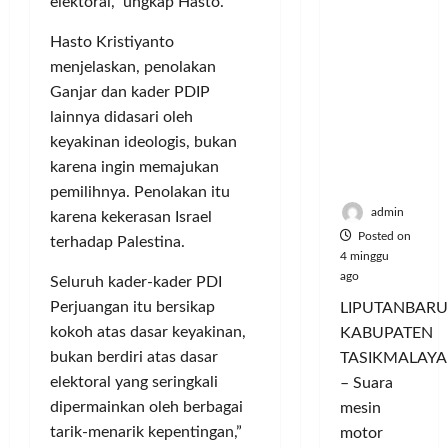
elektoral,” ungkap Hasto.
Hangatn
P
L
r
l
ya
a
u
i
u
Hasto Kristiyanto
Persauda
n
m
n
a
menjelaskan, penolakan
raan di
c
a
g
s
Ganjar dan kader PDIP
Rumah
o
C
a
P
Panggun
r
lainnya didasari oleh
o
n
a
g
a
l
keyakinan ideologis, bukan
P
s
Tasikmal
n
o
e
a
karena ingin memajukan
aya
D
r
r
r
pemilihnya. Penolakan itu
o
I
n
d
admin
karena kekerasan Israel
r
M
a
a
Posted on
terhadap Palestina.
o
A
j
n
4 minggu
n
G
u
T
ago
Seluruh kader-kader PDI
g
E
a
a
Perjuangan itu bersikap
LIPUTANBARU
T
d
l
m
kokoh atas dasar keyakinan,
KABUPATEN
r
a
T
p
bukan berdiri atas dasar
TASIKMALAYA
a
n
e
i
n
elektoral yang seringkali
M
– Suara
r
l
s
e
l
dipermainkan oleh berbagai
mesin
k
f
n
u
a
tarik-menarik kepentingan,”
motor