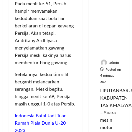
Hangatn
P
L
r
l
Pada menit ke-51, Persib
ya
a
u
i
u
hampir menyamakan
Persauda
n
m
n
a
kedudukan saat bola liar
raan di
c
a
g
s
berkeliaran di depan gawang
Rumah
o
C
a
P
Persija. Akan tetapi,
Panggun
r
o
n
a
g
Andritany Ardhiyasa
a
l
P
s
Tasikmal
n
o
menyelamatkan gawang
e
a
aya
D
r
r
Persija meski kakinya harus
r
o
I
n
d
membentur tiang gawang.
admin
r
M
a
a
Posted on
o
A
j
Setelahnya, kedua tim silih
n
4 minggu
n
G
u
T
berganti melancarkan
ago
g
E
a
a
serangan. Meski begitu,
LIPUTANBARU
T
d
l
m
hingga menit ke-69, Persija
KABUPATEN
r
a
T
p
masih unggul 1-0 atas Persib.
TASIKMALAYA
a
n
e
i
n
M
– Suara
r
l
Indonesia Batal Jadi Tuan
s
e
l
mesin
k
Rumah Piala Dunia U-20
f
n
u
a
motor
2023