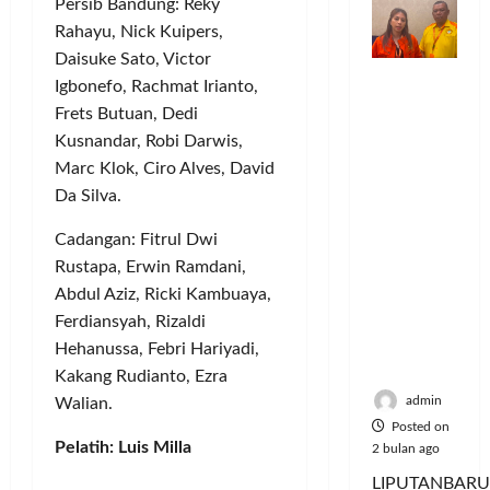
Persib Bandung: Reky
o
n
n
a
S
M
m
d
Rahayu, Nick Kuipers,
t
y
e
u
u
e
a
Daisuke Sato, Victor
r
s
Dinilai
n
r
a
i
i
Igbonefo, Rachmat Irianto,
Posted
Cacat
i
v
n
e
k
on
Frets Butuan, Dedi
Hukum
t
e
P
A
6
,
Kusnandar, Robi Darwis,
dan
a
n
e
bulan
:
M
Marc Klok, Ciro Alves, David
Dipaksak
s
ago
s
l
P
u
Da Silva.
an,
S
i
a
e
s
Sejumlah
e
A
n
r
i
Cadangan: Fitrul Dwi
PDK
p
t
g
e
c
Rustapa, Erwin Ramdani,
Kosgoro
e
a
g
b
y
1957
Abdul Aziz, Ricki Kambuaya,
d
s
a
u
c
Tegas
a
Ferdiansyah, Rizaldi
P
n
t
l
Menolak
M
o
a
Hehanussa, Febri Hariyadi,
e
Mubes V
u
l
n
J
Kakang Rudianto, Ezra
Posted
s
u
T
a
on
admin
Walian.
i
s
i
d
5
Posted on
c
i
k
bulan
i
Pelatih: Luis Milla
2 bulan ago
y
U
ago
e
K
LIPUTANBARU