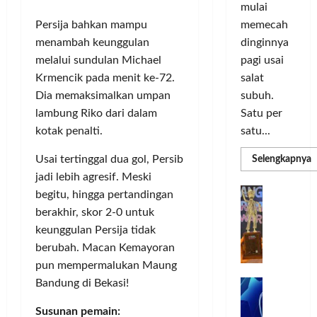
o
d
a
n
mulai
r
i
s
I
Persija bahkan mampu
memecah
m
r
d
n
menambah keunggulan
dinginnya
a
i
i
o
melalui sundulan Michael
pagi usai
s
k
S
v
i
Krmencik pada menit ke-72.
salat
a
e
a
D
n
l
Dia memaksimalkan umpan
subuh.
s
i
L
u
i
lambung Riko dari dalam
Satu per
g
u
r
kotak penalti.
satu...
i
m
u
Posted
t
a
h
Usai tertinggal dua gol, Persib
R
Selengkapnya
on
m
a
C
I
jadi lebih agresif. Meski
4
a
l
o
n
T
G
minggu
begitu, hingga pertandingan
P
P
l
d
ago
a
C
berakhir, skor 2-0 untuk
e
o
L
o
b
3
keunggulan Persija tidak
r
r
n
u
R
berubah. Macan Kemayoran
b
N
I
e
n
H
a
M
pun mempermalukan Maung
s
P
g
d
n
A
i
Bandung di Bekasi!
M
k
R
k
G
a
P
e
a
T
a
Susunan pemain:
E
K
n