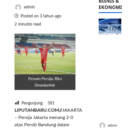
BISNIS &
EKONOMI
admin
Posted on 3 tahun ago
2 minutes read
PFII
Strategis
untuk
Memperk
uat
Sektor
Ekonomi
Pemain Persija, Riko
dan
Simanjuntak
Moneter
Jangka
Panjang
Pengunjung:
581
Menenga
LIPUTANBARU.COM//
JAKARTA
h
– Persija Jakarta menang 2-0
atas Persib Bandung dalam
admin