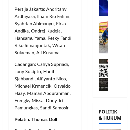
n
n
L
o
u
G
Persija Jakarta: Andritany
A
m
j
o
Ardhiyasa, Ilham Rio Fahmi,
B
i
u
w
Posted
B
Syahrian Abimanyu, Firza
G
t
G
on
e
e
o
m
8
i
Andika, Ondrej Kudela,
s
r
bulan
w
e
o
,
Hansamu Yama, Resky Fandi,
ago
s
e
n
r
T
Riko Simanjuntak, Witan
a
s
P
n
a
Sulaeman, Aji Kusuma.
m
K
e
a
n
M
a
o
r
t
a
Cadangan: Cahya Supriadi,
i
T
n
k
a
m
Tony Sucipto, Hanif
l
Ü
s
u
P
P
Sjahbandi, Alfiyanto Nico,
a
V
e
a
a
o
Michael Krmencik, Osvaldo
d
R
r
t
m
h
Haay, Maman Abdurahman,
K
h
v
K
u
o
e
e
a
e
Frengky Missa, Dony Tri
n
n
-
i
s
p
g
Pamungkas, Sandi Samosir.
,
POLITIK
2
n
i
e
k
d
& HUKUM
,
l
Pelatih: Thomas Doll
,
r
a
a
K
a
I
c
s
n