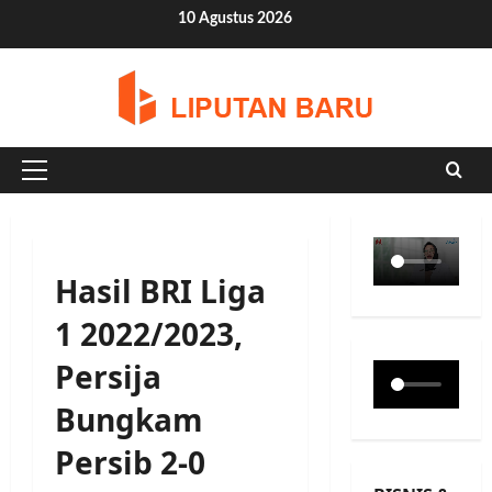
Skip
10 Agustus 2026
to
content
Primary
Menu
Hasil BRI Liga
1 2022/2023,
Persija
Bungkam
Persib 2-0