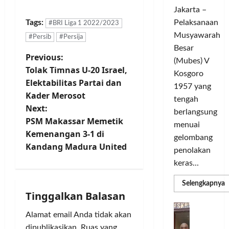
c
d
t
o
Jakarta –
l
a
L
m
e
Pelaksanaan
Tags:
r
i
#BRI Liga 1 2022/2023
u
G
a
g
Musyawarah
n
#Persib
#Persija
e
T
a
i
Besar
P
l
Previous:
a
C
t
(Mubes) V
a
n
Tolak Timnas U-20 Israel,
h
a
Kosgoro
o
r
g
a
s
Elektabilitas Partai dan
1957 yang
G
s
m
O
Kader Merosot
s
tengah
o
e
p
l
Next:
w
berlangsung
l
i
a
t
PSM Makassar Memetik
e
y
menuai
o
h
Kemenangan 3-1 di
s
a
n
r
gelombang
n
Kandang Madura United
T
n
s
a
penolakan
o
g
M
g
a
keras...
u
S
e
a
r
e
m
T
R
v
Selengkapnya
i
m
m
a
Tinggalkan Balasan
e
a
n
a
n
r
D
i
P
C
g
k
Alamat email Anda tidak akan
a
b
e
H
U
i
s
d
a
dipublikasikan.
Ruas yang