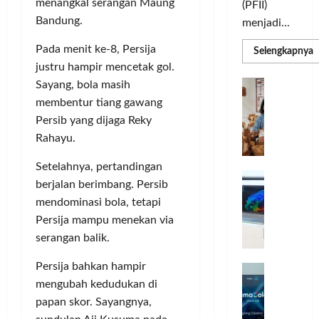
menangkal serangan Maung
(PFII)
Bandung.
menjadi...
Pada menit ke-8, Persija
R
Selengkapnya
m
justru hampir mencetak gol.
a
P
I
Sayang, bola masih
S
N
u
membentur tiang gawang
M
A
Persib yang dijaga Reky
S
C
E
Rahayu.
d
R
M
J
A
Setelahnya, pertandingan
P
A
F
M
berjalan berimbang. Persib
c
T
mendominasi bola, tetapi
e
F
Persija mampu menekan via
r
e
serangan balik.
H
s
a
t
Persija bahkan hampir
r
d
i
e
mengubah kedudukan di
i
v
a
r
papan skor. Sayangnya,
a
l
k