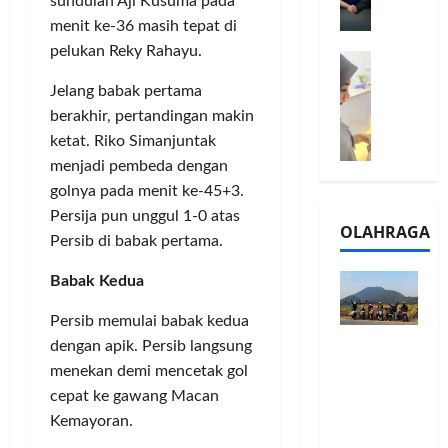
l
sundulan Aji Kusuma pada
m
a
2
menit ke-36 masih tepat di
e
n
0
pelukan Reky Rahayu.
M
1
G
2
e
6
a
6
Jelang babak pertama
l
S
r
J
berakhir, pertandingan makin
a
e
a
a
ketat. Riko Simanjuntak
l
r
n
d
menjadi pembeda dengan
u
i
s
i
i
golnya pada menit ke-45+3.
e
i
A
B
s
Persija pun unggul 1-0 atas
3
j
OLAHRAGA
R
5
T
a
Persib di babak pertama.
I
G
a
n
m
H
Babak Kedua
h
g
o
a
u
U
Persib memulai babak kedua
,
d
n
M
Touring
B
dengan apik. Persib langsung
i
d
K
Penuh
R
r
a
menekan demi mencetak gol
M
Cerita, LA
I
k
n
P
cepat ke gawang Macan
32 Riders
K
a
J
e
Kemayoran.
Nikmati
C
n
a
r