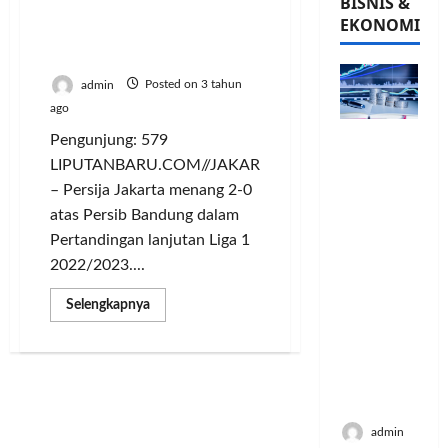
BISNIS &
Hasil BRI Liga 1
EKONOMI
2022/2023, Persija
Bungkam Persib 2-0
admin
Posted on 3 tahun
ago
PFII
Pengunjung: 579
Strategis
LIPUTANBARU.COM//JAKARTA
untuk
– Persija Jakarta menang 2-0
Memperk
atas Persib Bandung dalam
uat
Pertandingan lanjutan Liga 1
Sektor
2022/2023....
Ekonomi
dan
Read
Selengkapnya
Moneter
more
about
Jangka
Hasil
Panjang
BRI
Liga
Menenga
1
h
2022/2023,
Persija
Bungkam
admin
Persib