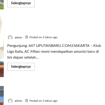
Read
Selengkapnya
more
about
Sempat
Tertinggal,
Manchester
City
AC Milan Resmi Rampungkan Striker 19 Tahun
Bantai
Liverpool
Asal Ghana
4
–
admin
Posted on 3 tahun ago
1
Pengunjung: 647 LIPUTANBARU.COM//JAKARTA – Klub
Liga Italia, AC Milan resmi mendapatkan amunisi baru di
lini depan setelah...
Read
Selengkapnya
more
about
AC
Milan
Resmi
Rampungkan
Mahfud MD Vs Komisi III DPR Memanas saling
Striker
19
ancam soal isu aliran dana 349 T
Tahun
Asal
admin
Posted on 3 tahun ago
Ghana