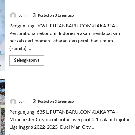
Pertumbuhan Ekonomi Indonesia Dapat Berkah
Saat Lebaran dan Pemilu
admin
Posted on 3 tahun ago
Pengunjung: 706 LIPUTANBARU.COM//JAKARTA –
Pertumbuhan ekonomi Indonesia akan mendapatkan
berkah dari momen Lebaran dan pemilihan umum
(Pemilu)....
Read
Selengkapnya
more
about
Pertumbuhan
Ekonomi
Indonesia
Sempat Tertinggal, Manchester City Bantai
Dapat
Berkah
Liverpool 4 – 1
Saat
Lebaran
admin
Posted on 3 tahun ago
dan
Pemilu
Pengunjung: 635 LIPUTANBARU.COM//JAKARTA –
Manchester City membantai Liverpool 4-1 dalam lanjutan
Liga Inggris 2022-2023. Duel Man City...