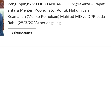
Pengunjung: 698 LIPUTANBARU.COM//Jakarta – Rapat
antara Menteri Kooridnator Politik Hukum dan
Keamanan (Menko Polhukam) Mahfud MD vs DPR pada
Rabu (29/3/2023) berlangsung...
Read
Selengkapnya
more
about
Mahfud
MD
Vs
Komisi
III
DPR
Memanas
saling
ancam
soal
isu
aliran
dana
349
T