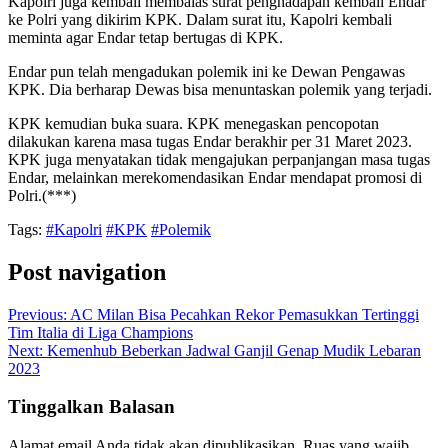
Kapolri juga kembali membalas surat penghadapan kembali Endar
ke Polri yang dikirim KPK. Dalam surat itu, Kapolri kembali
meminta agar Endar tetap bertugas di KPK.
Endar pun telah mengadukan polemik ini ke Dewan Pengawas
KPK. Dia berharap Dewas bisa menuntaskan polemik yang terjadi.
KPK kemudian buka suara. KPK menegaskan pencopotan
dilakukan karena masa tugas Endar berakhir per 31 Maret 2023.
KPK juga menyatakan tidak mengajukan perpanjangan masa tugas
Endar, melainkan merekomendasikan Endar mendapat promosi di
Polri.(***)
Tags:
#Kapolri
#KPK
#Polemik
Post navigation
Previous:
AC Milan Bisa Pecahkan Rekor Pemasukkan Tertinggi
Tim Italia di Liga Champions
Next:
Kemenhub Beberkan Jadwal Ganjil Genap Mudik Lebaran
2023
Tinggalkan Balasan
Alamat email Anda tidak akan dipublikasikan.
Ruas yang wajib