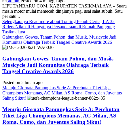
admin
Posted on 4 minggu ago
LIPUTANBARU.COM, KABUPATEN TASIKMALAYA – Suara
mesin motor mulai memecah dinginnya pagi usai salat subuh. Satu
per satu...
Selengkapnya
Read more about Touring Penuh Cerita, LA 32
Riders Nikmati Hangatnya Persaudaraan di Rumah Panggung
Tasikmalaya
Gabungkan Gowes, Tanam Pohon, dan Musik, Musicycle Jadi
Komunitas Olahraga Terbaik Tangsel Creative Awards 2026
Gabungkan Gowes, Tanam Pohon, dan Musik,
Musicycle Jadi Komunitas Olahraga Terbaik
Tangsel Creative Awards 2026
Posted on 2 bulan ago
Menuju Giornata Pamungkas Serie A: Perebutan Tiket Liga
Champions Memanas, AC Milan, AS Roma, Como, dan Juventus
Saling Sikut!
Menuju Giornata Pamungkas Serie A: Perebutan
Tiket Liga Champions Memanas, AC Milan, AS
Roma, Como, dan Juventus Saling Sikut!