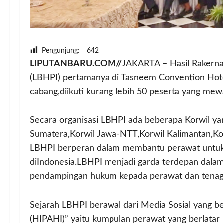
Pengunjung:
642
LIPUTANBARU.COM//
JAKARTA – Hasil Rakern
(LBHPI) pertamanya di Tasneem Convention Hotel 
cabang,diikuti kurang lebih 50 peserta yang mewa
Secara organisasi LBHPI ada beberapa Korwil yan
Sumatera,Korwil Jawa-NTT,Korwil Kalimantan,Kor
LBHPI berperan dalam membantu perawat untuk 
diIndonesia.LBHPI menjadi garda terdepan da
pendampingan hukum kepada perawat dan tenaga
Sejarah LBHPI berawal dari Media Sosial yang
(HIPAHI)” yaitu kumpulan perawat yang berlatar