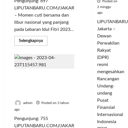
Pengunjung: 697
Posted on
2 minggu
LIPUTANBARU.COM//JAKARTA
ago
– Momen cuti bersama dan
LIPUTANBARU
libur nasional yang panjang
Jakarta –
pada Lebaran Idul Fitri 2023...
Dewan
Read
Selengkapnya
Perwakilan
more
about
Rakyat
Pengunjung
Padati
(DPR)
Tempat
resmi
Destinasi
Wisata
mengesahkan
Saat
Tiket Terjual 617 Ribu,
Libur
Rancangan
Lebaran
Kereta Api Masih Jadi
Undang-
Moda transportasi
undang
Favorit Pemudik
Pusat
admin
Posted on 3 tahun
Finansial
ago
Internasional
Pengunjung: 755
Indonesia
LIPUTANBARU.COM//JAKARTA