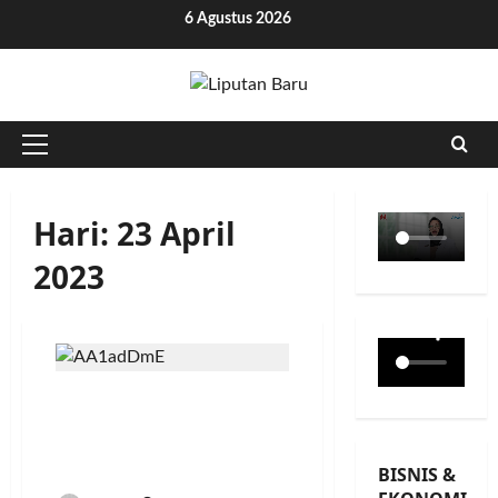
Skip
6 Agustus 2026
to
content
Primary
Menu
Hari:
23 April
2023
Usai Bertemu Sufmi
Dasco, Sandiaga Uno Titip
Surat untuk Prabowo
Subianto
BISNIS &