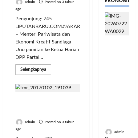
EKONOMI
admin
Posted on 3 tahun
ago
Pengunjung: 745
LIPUTANBARU.COM//JAKARTA
– Menteri Pariwisata dan
PFII
Ekonomi Kreatif Sandiaga
Strategis
Uno pamitan ke Ketua Harian
untuk
DPP Partai...
Memperk
uat
Read
Selengkapnya
more
Sektor
about
Ekonomi
Usai
Bertemu
dan
Sufmi
Moneter
Dasco,
Pengunjung Padati
Sandiaga
Jangka
Uno
Tempat Destinasi Wisata
Titip
Panjang
Saat Libur Lebaran
Surat
Menenga
untuk
Prabowo
h
admin
Posted on 3 tahun
Subianto
ago
admin