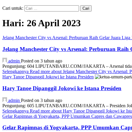
Cari untuk:
Hari:
26 April 2023
Jelang Manchester City vs Arsenal: Perburuan Raih Gelar Juara Liga
Jelang Manchester City vs Arsenal: Perburuan Raih 
admin
Posted on 3 tahun ago
Pengunjung: 604 LIPUTANBARU.COM//JAKARTA – Arsenal tidak bisa
Selengkapnya
Read more about Jelang Manchester City vs Arsenal: P
Hary Tanoe Dipanggil Jokowi ke Istana Presiden
Hary Tanoe Dipanggil Jokowi ke Istana Presiden
admin
Posted on 3 tahun ago
Pengunjung: 605 LIPUTANBARU.COM//JAKARTA – Presiden Joko Wi
Selengkapnya
Read more about Hary Tanoe Dipanggil Jokowi ke Ist
Gelar Rapimnas di Yogyakarta, PPP Umumkan Capres dan Cawapres
Gelar Rapimnas di Yogyakarta, PPP Umumkan Capr