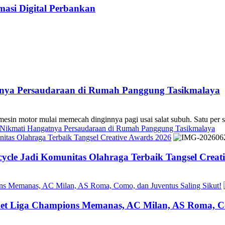
asi Digital Perbankan
atnya Persaudaraan di Rumah Panggung Tasikmalaya
 mulai memecah dinginnya pagi usai salat subuh. Satu per sa
s Nikmati Hangatnya Persaudaraan di Rumah Panggung Tasikmalaya
tas Olahraga Terbaik Tangsel Creative Awards 2026
cle Jadi Komunitas Olahraga Terbaik Tangsel Creat
ons Memanas, AC Milan, AS Roma, Como, dan Juventus Saling Sikut!
ket Liga Champions Memanas, AC Milan, AS Roma, Co