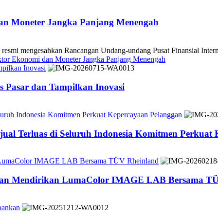
dan Moneter Jangka Panjang Menengah
 mengesahkan Rancangan Undang-undang Pusat Finansial Internasio
ektor Ekonomi dan Moneter Jangka Panjang Menengah
pilkan Inovasi
 Pasar dan Tampilkan Inovasi
Seluruh Indonesia Komitmen Perkuat Kepercayaan Pelanggan
jual Terluas di Seluruh Indonesia Komitmen Perkuat
n LumaColor IMAGE LAB Bersama TÜV Rheinland
 dan Mendirikan LumaColor IMAGE LAB Bersama TÜ
bankan