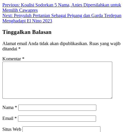
Previous:
Koalisi Sodorkan 5 Nama, Anies Dipersilahkan untuk
Memilih Cawapres
Next:
Penyuluh Pertanian Sebagai Pejuang dan Garda Terdepan
Menghadapi El Nino 2023
Tinggalkan Balasan
Alamat email Anda tidak akan dipublikasikan.
Ruas yang wajib
ditandai
*
Komentar
*
Nama
*
Email
*
Situs Web