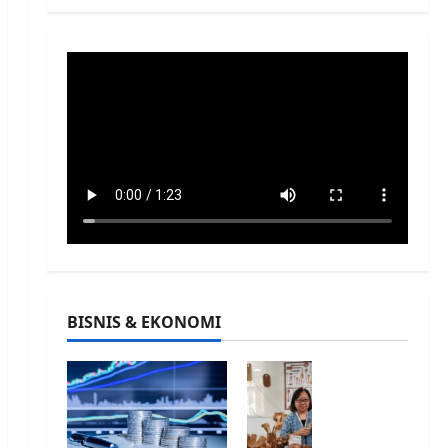
BISNIS & EKONOMI
INA
CRA
FT
Fest