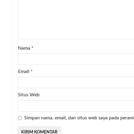
a
t
i
o
Nama
*
n
Email
*
Situs Web
Simpan nama, email, dan situs web saya pada peram