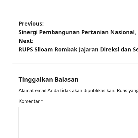
P
Previous:
Sinergi Pembangunan Pertanian Nasional,
o
Next:
s
RUPS Siloam Rombak Jajaran Direksi dan S
t
n
Tinggalkan Balasan
a
Alamat email Anda tidak akan dipublikasikan.
Ruas yang
v
Komentar
*
i
g