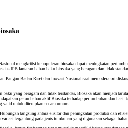
Biosaka
 Nasional mengkritisi kepopuleran biosaka dapat meningkatan pertumbuh
sitas IPB lantaran bahan baku biosaka yang beragam dan tidak standar
an Pangan Badan Riset dan Inovasi Nasional saat memoderatori diskus
han baku yang beragam dan tidak terstandar, Biosaka akan menjadi laru
k mendapatkan peran bahan aktif Biosaka terhadap pertumbuhan dan has
g valid untuk diterapkan secara umum.
Hubungan langsung antara elisitor dan peningkatan produksi dan efisi
ervariasi tergantung pada jenis tumbuhan yang digunakan sebagai baha