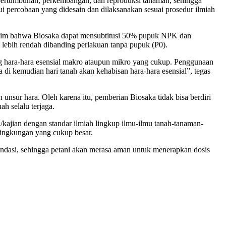
 pertumbuhan, perkembangan, dan reproduksi tanaman, sehingga
i percobaan yang didesain dan dilaksanakan sesuai prosedur ilmiah
Klaim bahwa Biosaka dapat mensubtitusi 50% pupuk NPK dan
 lebih rendah dibanding perlakuan tanpa pupuk (P0).
 hara-hara esensial makro ataupun mikro yang cukup. Penggunaan
i kemudian hari tanah akan kehabisan hara-hara esensial”, tegas
nsur hara. Oleh karena itu, pemberian Biosaka tidak bisa berdiri
h selalu terjaga.
kajian dengan standar ilmiah lingkup ilmu-ilmu tanah-tanaman-
lingkungan yang cukup besar.
endasi, sehingga petani akan merasa aman untuk menerapkan dosis