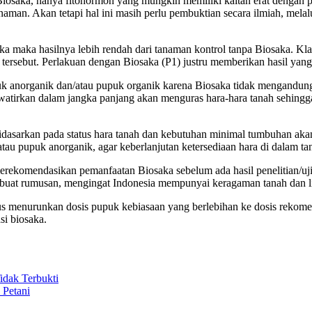
Biosaka, hanya fitohormon yang mungkin memiliki kaitan erat dengan
man. Akan tetapi hal ini masih perlu pembuktian secara ilmiah, melalu
ka maka hasilnya lebih rendah dari tanaman kontrol tanpa Biosaka. 
tersebut. Perlakuan dengan Biosaka (P1) justru memberikan hasil yang
k anorganik dan/atau pupuk organik karena Biosaka tidak mengandung
tirkan dalam jangka panjang akan menguras hara-hara tanah sehingga d
asarkan pada status hara tanah dan kebutuhan minimal tumbuhan akan u
tau pupuk anorganik, agar keberlanjutan ketersediaan hara di dalam tana
rekomendasikan pemanfaatan Biosaka sebelum ada hasil penelitian/uji/
embuat rumusan, mengingat Indonesia mempunyai keragaman tanah dan 
rus menurunkan dosis pupuk kebiasaan yang berlebihan ke dosis rekom
si biosaka.
dak Terbukti
 Petani