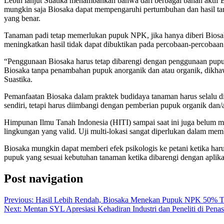
Lebih lanjut Suatika menambahkan bahwa dari berbagai bahan aktif 
mungkin saja Biosaka dapat mempengaruhi pertumbuhan dan hasil tana
yang benar.
Tanaman padi tetap memerlukan pupuk NPK, jika hanya diberi Biosa
meningkatkan hasil tidak dapat dibuktikan pada percobaan-percobaan 
“Penggunaan Biosaka harus tetap dibarengi dengan penggunaan pupu
Biosaka tanpa penambahan pupuk anorganik dan atau organik, dikhawa
Suastika.
Pemanfaatan Biosaka dalam praktek budidaya tanaman harus selalu did
sendiri, tetapi harus diimbangi dengan pemberian pupuk organik dan/a
Himpunan Ilmu Tanah Indonesia (HITI) sampai saat ini juga belum me
lingkungan yang valid. Uji multi-lokasi sangat diperlukan dalam m
Biosaka mungkin dapat memberi efek psikologis ke petani ketika ha
pupuk yang sesuai kebutuhan tanaman ketika dibarengi dengan aplika
Post navigation
Previous:
Hasil Lebih Rendah, Biosaka Menekan Pupuk NPK 50% Ti
Next:
Mentan SYL Apresiasi Kehadiran Industri dan Peneliti di Penas