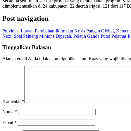
Secara keseluruhan, ada 10 provinsi yang mendapatkan program SI
diimplementasikan di 24 kabupaten, 22 daerah irigasi, 121 dari 117
Post navigation
Previous:
Lawan Perubahan Iklim dan Krisis Pangan Global, Kement
Next:
Soal Peluang Minions Dipecah, Pelatih Ganda Putra Pelatnas 
Tinggalkan Balasan
Alamat email Anda tidak akan dipublikasikan.
Ruas yang wajib ditan
Komentar
*
Nama
*
Email
*