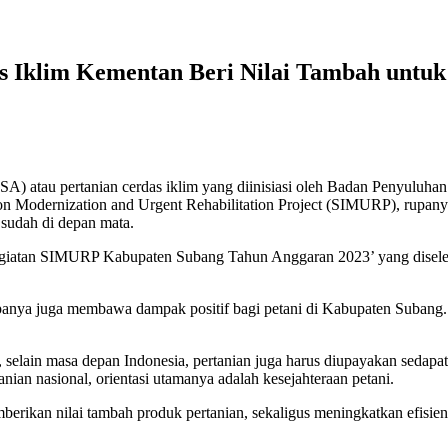
s Iklim Kementan Beri Nilai Tambah untuk
A) atau pertanian cerdas iklim yang diinisiasi oleh Badan Penyul
ion Modernization and Urgent Rehabilitation Project (SIMURP), rupan
 sudah di depan mata.
 Kegiatan SIMURP Kabupaten Subang Tahun Anggaran 2023’ yang dis
panya juga membawa dampak positif bagi petani di Kabupaten Subang. B
elain masa depan Indonesia, pertanian juga harus diupayakan sedapat
an nasional, orientasi utamanya adalah kesejahteraan petani.
erikan nilai tambah produk pertanian, sekaligus meningkatkan efisie