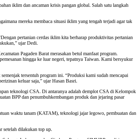
an iklim dan ancaman krisis pangan global. Salah satu langkah
agaimana mereka membaca situasi iklim yang tengah terjadi agar tak
engan pertanian cerdas iklim kita berharap produktivitas pertanian
lakukan,” ujar Dedi.
camatan Pagaden Barat merasakan betul manfaat program.
pemesanan hingga ke luar negeri, tepatnya Taiwan. Kami bersyukur
 semenjak tersentuh program ini. “Produksi kami sudah mencapai
erizinan keluar saja,” ujar Hasan Basri.
apan teknologi CSA. Di antaranya adalah demplot CSA di Kelompok
guatan BPP dan penumbuhkembangan produk dan jejaring pasar
entuan waktu tanam (KATAM), teknologi jajar legowo, pembuatan dan
 setelah dilakukan top up.