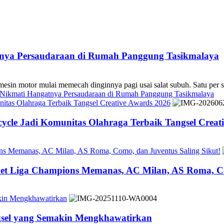
atnya Persaudaraan di Rumah Panggung Tasikmalaya
 mulai memecah dinginnya pagi usai salat subuh. Satu per sa
s Nikmati Hangatnya Persaudaraan di Rumah Panggung Tasikmalaya
tas Olahraga Terbaik Tangsel Creative Awards 2026
cle Jadi Komunitas Olahraga Terbaik Tangsel Creat
ons Memanas, AC Milan, AS Roma, Como, dan Juventus Saling Sikut!
ket Liga Champions Memanas, AC Milan, AS Roma, Co
akin Mengkhawatirkan
ngsel yang Semakin Mengkhawatirkan