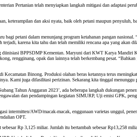
 Pertanian telah menyiapkan langkah mitigasi dan adaptasi perubah
an, keterampilan dan aksi nyata, baik oleh petani maupun penyuluh, b
ru bagi petani dalam menunjang program ketahanan pangan nasional. “D
ah terjadi, karena kita tahu dan telah memiliki rencana apa yang akan di
g diinisiasi BPPSDMP Kementan. Maryuni dari KWT Karya Mandiri Ke
ong, rengginang, opak dan lainnya telah berkembang pesat. “Bahkan 
di Kecamatan Binong. Produksi olahan beras ketannya terus meningkat
ya. Kami juga difasilitasi perizinan. Sekarang kita tinggal menunggu p
ubang Tahun Anggaran 2023’, ada beberapa langkah dukungan pener
, pengawalan dan pendampingan kegiatan SIMURP, Uji emisi GPK, pen
irigasi intermitten/AWD/macak-macak, enggunaan varietas unggul, pen
endalian OPT.
ebesar Rp 3,125 miliar. Jumlah itu bertambah sebesar Rp13,258 miliar