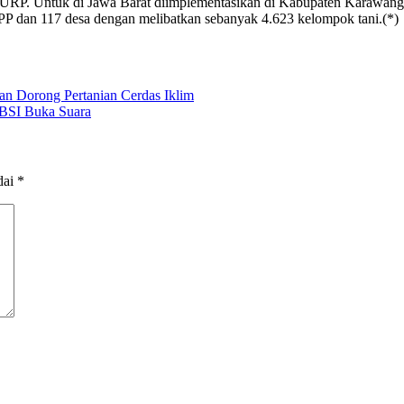
MURP. Untuk di Jawa Barat diimplementasikan di Kabupaten Karawan
 BPP dan 117 desa dengan melibatkan sebanyak 4.623 kelompok tani.(*)
an Dorong Pertanian Cerdas Iklim
PBSI Buka Suara
dai
*