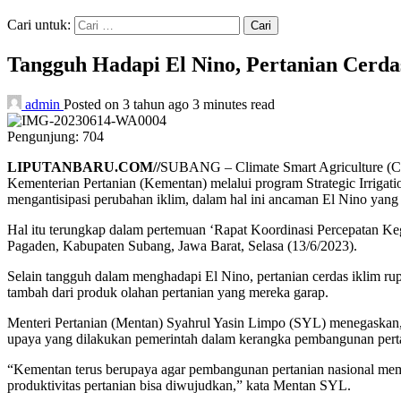
Cari untuk:
Tangguh Hadapi El Nino, Pertanian Cerda
admin
Posted on 3 tahun ago
3 minutes read
Pengunjung:
704
LIPUTANBARU.COM//
SUBANG – Climate Smart Agriculture (CS
Kementerian Pertanian (Kementan) melalui program Strategic Irrigat
mengantisipasi perubahan iklim, dalam hal ini ancaman El Nino yang
Hal itu terungkap dalam pertemuan ‘Rapat Koordinasi Percepatan
Pagaden, Kabupaten Subang, Jawa Barat, Selasa (13/6/2023).
Selain tangguh dalam menghadapi El Nino, pertanian cerdas iklim ru
tambah dari produk olahan pertanian yang mereka garap.
Menteri Pertanian (Mentan) Syahrul Yasin Limpo (SYL) menegaskan, s
upaya yang dilakukan pemerintah dalam kerangka pembangunan pertani
“Kementan terus berupaya agar pembangunan pertanian nasional memb
produktivitas pertanian bisa diwujudkan,” kata Mentan SYL.