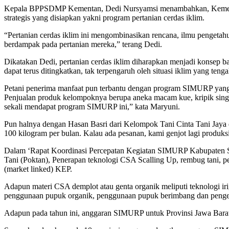
Kepala BPPSDMP Kementan, Dedi Nursyamsi menambahkan, Kementerian
strategis yang disiapkan yakni program pertanian cerdas iklim.
“Pertanian cerdas iklim ini mengombinasikan rencana, ilmu pengetahu
berdampak pada pertanian mereka,” terang Dedi.
Dikatakan Dedi, pertanian cerdas iklim diharapkan menjadi konsep ba
dapat terus ditingkatkan, tak terpengaruh oleh situasi iklim yang teng
Petani penerima manfaat pun terbantu dengan program SIMURP yan
Penjualan produk kelompoknya berupa aneka macam kue, kripik singk
sekali mendapat program SIMURP ini,” kata Maryuni.
Pun halnya dengan Hasan Basri dari Kelompok Tani Cinta Tani Jaya 
100 kilogram per bulan. Kalau ada pesanan, kami genjot lagi produksin
Dalam ‘Rapat Koordinasi Percepatan Kegiatan SIMURP Kabupaten S
Tani (Poktan), Penerapan teknologi CSA Scalling Up, rembug tani
(market linked) KEP.
Adapun materi CSA demplot atau genta organik meliputi teknologi 
penggunaan pupuk organik, penggunaan pupuk berimbang dan peng
Adapun pada tahun ini, anggaran SIMURP untuk Provinsi Jawa Barat s