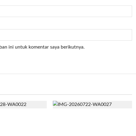
ban ini untuk komentar saya berikutnya.
njiniring
Bangun Peternakan Sapi
ekali Mahasiswa
Perah Terbesar di Brebes,
 Bahasa Inggris
Mentan Amran: Selama