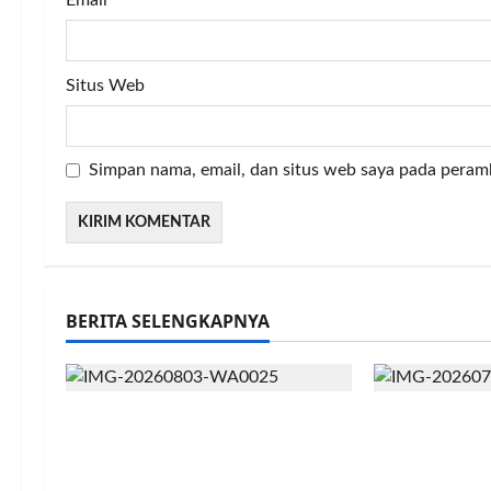
Email
*
Situs Web
Simpan nama, email, dan situs web saya pada peram
BERITA SELENGKAPNYA
Didukung 26 Organisasi
Politeknik E
Kepemudaan, Mentan
Kementan B
Amran Tegaskan Tak Ada
Kompetensi