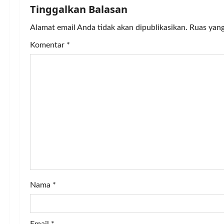
n
Tinggalkan Balasan
a
Alamat email Anda tidak akan dipublikasikan.
Ruas yang
v
Komentar
*
i
g
a
t
i
o
Nama
*
n