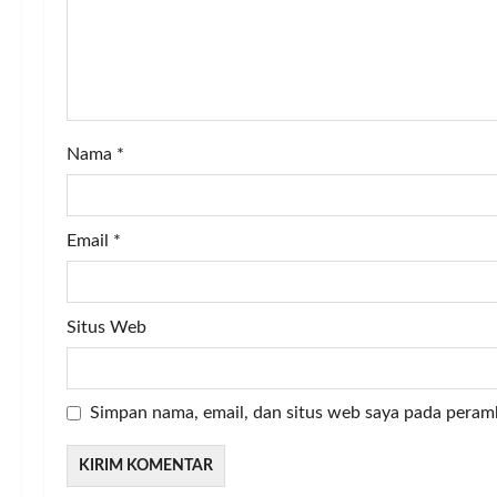
t
i
o
n
Nama
*
Email
*
Situs Web
Simpan nama, email, dan situs web saya pada peram