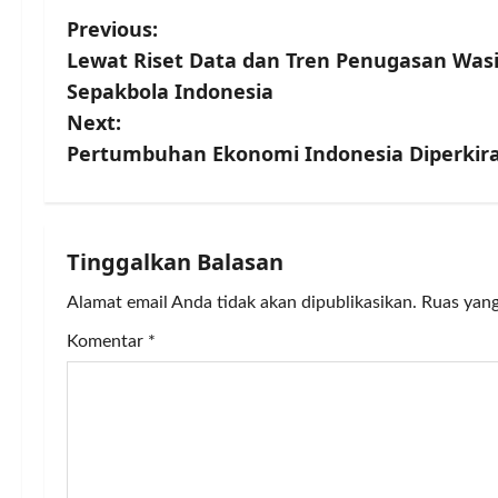
P
Previous:
Lewat Riset Data dan Tren Penugasan Wasit
o
Sepakbola Indonesia
s
Next:
Pertumbuhan Ekonomi Indonesia Diperkir
t
n
a
Tinggalkan Balasan
v
Alamat email Anda tidak akan dipublikasikan.
Ruas yang
Komentar
*
i
g
a