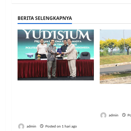
BERITA SELENGKAPNYA
Resmi Lulus! 126 Mahasiswa
Jumat Berka
Politeknik Enjiniring
Harapan In
Kementan Siap Terjun
Semangat B
Dukung Transformasi
admin
Po
Pertanian Indonesia
admin
Posted on 1 hari ago