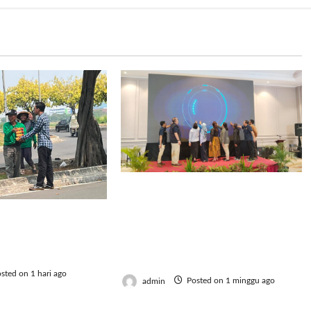
AMKI Tegaskan Generasi
Muda Jadi Kunci
h, BRI Bekasi
Kebangkitan Koperasi
dah Gaungkan
Menuju Indonesia Emas
erbagi
2045
sted on 1 hari ago
admin
Posted on 1 minggu ago