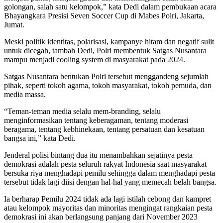
golongan, salah satu kelompok,” kata Dedi dalam pembukaan acara
Bhayangkara Presisi Seven Soccer Cup di Mabes Polri, Jakarta,
Jumat.
Meski politik identitas, polarisasi, kampanye hitam dan negatif sulit
untuk dicegah, tambah Dedi, Polri membentuk Satgas Nusantara
mampu menjadi cooling system di masyarakat pada 2024.
Satgas Nusantara bentukan Polri tersebut menggandeng sejumlah
pihak, seperti tokoh agama, tokoh masyarakat, tokoh pemuda, dan
media massa.
“Teman-teman media selalu mem-branding, selalu
menginformasikan tentang keberagaman, tentang moderasi
beragama, tentang kebhinekaan, tentang persatuan dan kesatuan
bangsa ini,” kata Dedi.
Jenderal polisi bintang dua itu menambahkan sejatinya pesta
demokrasi adalah pesta seluruh rakyat Indonesia saat masyarakat
bersuka riya menghadapi pemilu sehingga dalam menghadapi pesta
tersebut tidak lagi diisi dengan hal-hal yang memecah belah bangsa.
Ia berharap Pemilu 2024 tidak ada lagi istilah cebong dan kampret
atau kelompok mayoritas dan minoritas mengingat rangkaian pesta
demokrasi ini akan berlangsung panjang dari November 2023