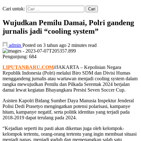
Cari untuk:
Wujudkan Pemilu Damai, Polri gandeng
jurnalis jadi “cooling system”
admin
Posted on 3 tahun ago
2 minutes read
Pengunjung:
684
LIPUTANBARU.COM
//
JAKARTA – Kepolisian Negara
Republik Indonesia (Polri) melalui Biro SDM dan Divisi Humas
menggandeng jurnalis atau wartawan menjadi cooling system dalam
rangka mewujudkan Pemilu dan Pilkada Serentak 2024 berjalan
damai lewat kegiatan Bhayangkara Presisi Seven Soccer Cup.
Asisten Kapolri Bidang Sumber Daya Manusia Inspektur Jenderal
Polisi Dedi Prasetyo mengingatkan potensi polarisasi, kampanye
hitam, kampanye negatif, serta politik identitas yang terjadi pada
2018-2019 dapat terulang pada 2024.
“Kejadian seperti itu pasti akan dikemas juga oleh kelompok-
kelompok tertentu, orang-orang tertentu yang ingin membuat situasi
menjadi panas, menjadi gaduh dan memenangkan salah satu