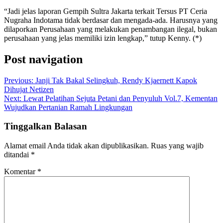
“Jadi jelas laporan Gempih Sultra Jakarta terkait Tersus PT Ceria
Nugraha Indotama tidak berdasar dan mengada-ada. Harusnya yang
dilaporkan Perusahaan yang melakukan penambangan ilegal, bukan
perusahaan yang jelas memiliki izin lengkap,” tutup Kenny. (*)
Post navigation
Previous:
Janji Tak Bakal Selingkuh, Rendy Kjaernett Kapok
Dihujat Netizen
Next:
Lewat Pelatihan Sejuta Petani dan Penyuluh Vol.7, Kementan
Wujudkan Pertanian Ramah Lingkungan
Tinggalkan Balasan
Alamat email Anda tidak akan dipublikasikan.
Ruas yang wajib
ditandai
*
Komentar
*