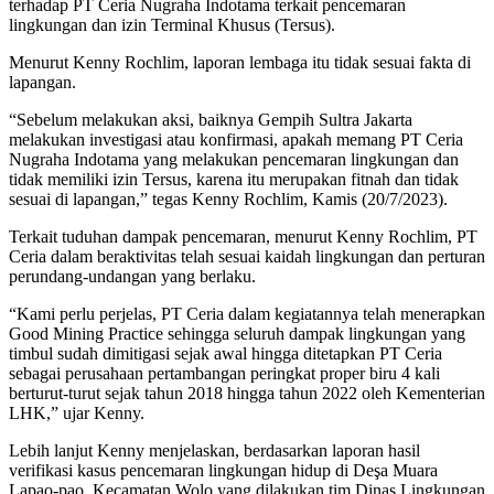
terhadap PT Ceria Nugraha Indotama terkait pencemaran
lingkungan dan izin Terminal Khusus (Tersus).
Menurut Kenny Rochlim, laporan lembaga itu tidak sesuai fakta di
lapangan.
“Sebelum melakukan aksi, baiknya Gempih Sultra Jakarta
melakukan investigasi atau konfirmasi, apakah memang PT Ceria
Nugraha Indotama yang melakukan pencemaran lingkungan dan
tidak memiliki izin Tersus, karena itu merupakan fitnah dan tidak
sesuai di lapangan,” tegas Kenny Rochlim, Kamis (20/7/2023).
Terkait tuduhan dampak pencemaran, menurut Kenny Rochlim, PT
Ceria dalam beraktivitas telah sesuai kaidah lingkungan dan perturan
perundang-undangan yang berlaku.
“Kami perlu perjelas, PT Ceria dalam kegiatannya telah menerapkan
Good Mining Practice sehingga seluruh dampak lingkungan yang
timbul sudah dimitigasi sejak awal hingga ditetapkan PT Ceria
sebagai perusahaan pertambangan peringkat proper biru 4 kali
berturut-turut sejak tahun 2018 hingga tahun 2022 oleh Kementerian
LHK,” ujar Kenny.
Lebih lanjut Kenny menjelaskan, berdasarkan laporan hasil
verifikasi kasus pencemaran lingkungan hidup di Deşa Muara
Lapao-pao, Kecamatan Wolo yang dilakukan tim Dinas Lingkungan