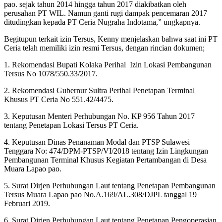
pao. sejak tahun 2014 hingga tahun 2017 diakibatkan oleh
perusahan PT WIL. Namun ganti rugi dampak pencemaran 2017
ditudingkan kepada PT Ceria Nugraha Indotama,” ungkapnya.
Begitupun terkait izin Tersus, Kenny menjelaskan bahwa saat ini PT
Ceria telah memiliki izin resmi Tersus, dengan rincian dokumen;
1. Rekomendasi Bupati Kolaka Perihal Izin Lokasi Pembangunan
Tersus No 1078/550.33/2017.
2. Rekomendasi Gubernur Sultra Perihal Penetapan Terminal
Khusus PT Ceria No 551.42/4475.
3. Keputusan Menteri Perhubungan No. KP 956 Tahun 2017
tentang Penetapan Lokasi Tersus PT Ceria.
4. Keputusan Dinas Penanaman Modal dan PTSP Sulawesi
Tenggara No: 474/DPM-PTSP/VI/2018 tentang Izin Lingkungan
Pembangunan Terminal Khusus Kegiatan Pertambangan di Desa
Muara Lapao pao.
5. Surat Dirjen Perhubungan Laut tentang Penetapan Pembangunan
Tersus Muara Lapao pao No.A.169/AL.308/DJPL tanggal 19
Februari 2019.
6. Surat Dirjen Perhubungan Laut tentang Penetapan Pengoperasian