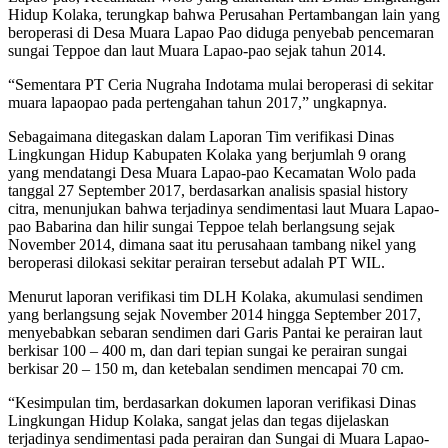
Hidup Kolaka, terungkap bahwa Perusahan Pertambangan lain yang
beroperasi di Desa Muara Lapao Pao diduga penyebab pencemaran
sungai Teppoe dan laut Muara Lapao-pao sejak tahun 2014.
“Sementara PT Ceria Nugraha Indotama mulai beroperasi di sekitar
muara lapaopao pada pertengahan tahun 2017,” ungkapnya.
Sebagaimana ditegaskan dalam Laporan Tim verifikasi Dinas
Lingkungan Hidup Kabupaten Kolaka yang berjumlah 9 orang
yang mendatangi Desa Muara Lapao-pao Kecamatan Wolo pada
tanggal 27 September 2017, berdasarkan analisis spasial history
citra, menunjukan bahwa terjadinya sendimentasi laut Muara Lapao-
pao Babarina dan hilir sungai Teppoe telah berlangsung sejak
November 2014, dimana saat itu perusahaan tambang nikel yang
beroperasi dilokasi sekitar perairan tersebut adalah PT WIL.
Menurut laporan verifikasi tim DLH Kolaka, akumulasi sendimen
yang berlangsung sejak November 2014 hingga September 2017,
menyebabkan sebaran sendimen dari Garis Pantai ke perairan laut
berkisar 100 – 400 m, dan dari tepian sungai ke perairan sungai
berkisar 20 – 150 m, dan ketebalan sendimen mencapai 70 cm.
“Kesimpulan tim, berdasarkan dokumen laporan verifikasi Dinas
Lingkungan Hidup Kolaka, sangat jelas dan tegas dijelaskan
terjadinya sendimentasi pada perairan dan Sungai di Muara Lapao-