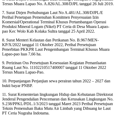
Tersus Muara Lapao No. A.826/AL.308/DJPL tanggal 26 Juli 2019.
7. Surat Dirjen Perhubungan Laut No A.481/AL.308/DJPL/E
Perihal Penetapan Pemenuhan Komitmen Penyesuaian Izin
Komersial/Operational Terminal Khusus Pertambangan Operasi
Produksi Mineral Logam (Nikel) PT Ceria di Desa Muara Lapao-
pao Kec Wolo Kab Kolaka Sultra tanggal 25 April 2022.
8. Surat Menteri Kelautan dan Perikanan No. B.967/MEN-
KP/X/2022 tanggal 11 Oktober 2022, Perihal Persetujuan
Penerbitan PKKPR Laut Pengembangan Terminal Khusus Muara
Lapao-pao luas 7,66 ha.
9. Perizinan Oss Persetujuan Kesesuaian Kegiatan Pemanfaatan
Ruang Laut No. 11102210517400007 tanggal 11 Oktober 2022
Tersus Muara Lapao-Pao.
10. Perpanjangan Perjanjian sewa perairan tahun 2022 – 2027 dan
bukti bayar PNBP.
11. Surat Kementerian lingkungan Hidup dan Kehutanan Direktorat
Jenderal Pengendalian Pencemaran dan Kerusakan Lingkungan No.
S.238/PPKL/PDL.1/3/2023 tanggal Maret 2023 Perihal Persetujuan
Teknis Pemenuhan Baku Mutu Air Limbah yang Dibuang ke Laut
PT Ceria Nugraha Indotama.