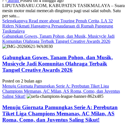
admin
Posted on 4 minggu ago
LIPUTANBARU.COM, KABUPATEN TASIKMALAYA – Suara
mesin motor mulai memecah dinginnya pagi usai salat subuh. Satu
per satu...
Selengkapnya
Read more about Touring Penuh Cerita, LA 32
Riders Nikmati Hangatnya Persaudaraan di Rumah Panggung
Tasikmalaya
Gabungkan Gowes, Tanam Pohon, dan Musik, Musicycle Jadi
Komunitas Olahraga Terbaik Tangsel Creative Awards 2026
Gabungkan Gowes, Tanam Pohon, dan Musik,
Musicycle Jadi Komunitas Olahraga Terbaik
Tangsel Creative Awards 2026
Posted on 2 bulan ago
Menuju Giornata Pamungkas Serie A: Perebutan Tiket Liga
Champions Memanas, AC Milan, AS Roma, Como, dan Juventus
Saling Sikut!
Menuju Giornata Pamungkas Serie A: Perebutan
Tiket Liga Champions Memanas, AC Milan, AS
Roma, Como, dan Juventus Saling Sikut!