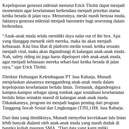
Kepeloporan generasi milenial menurut Erick Thohir dapat menjadi
momentum agar keselamatan berkendara menjadi prioritas utama
ketika berada di jalan raya. Menurutnya, meski masih berusia muda,
faktanya generasi milenial menjadi barometer bagi seseorang dalam
berkendara.
“Anak-anak muda selalu memiliki daya nalar out of the box. Apa
yang dianggap menarik oleh mereka, maka itu akan menjadi
kebiasaan. Kita bisa lihat di platform media sosial, ketika sesuatu
menjadi viral, maka akan digandrungi di kalangan anak-anak muda.
Nah, safety riding ini juga harus dipelopori oleh anak-anak muda,
agar menjadi kebiasaan mereka sehari-hari ketika berada di jalan
raya,” ujar Erick Thohir.
Direktur Hubungan Kelembagaan PT Jasa Raharja, Munadi
menjelaskan alasannya menggandeng anak-anak muda dalam
kepeloporan keselamatan berlalu lintas. Termasuk, digandengnya
kampus-kampus sebagai ujung tombak agar sosialisasi keselamatan
berlalu lintas semakin massif di kalangan anak-anak muda.
Dikatakannya, program ini menjadi bagian penting dari program
Tanggung Jawab Sosial dan Lingkungan (TJSL) HK Jasa Raharja.
Dari data yang dimilikinya, Munadi menyebut kecelakaan lalu lintas
lebih banyak dialami oleh anak-anak muda yang masih duduk di
bangku kuliah maupun SMA. “Dari data yang kami miliki,