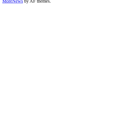
MoreNews
by AF themes.