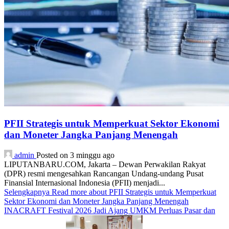
PFII Strategis untuk Memperkuat Sektor Ekonomi
dan Moneter Jangka Panjang Menengah
admin
Posted on 3 minggu ago
LIPUTANBARU.COM, Jakarta – Dewan Perwakilan Rakyat
(DPR) resmi mengesahkan Rancangan Undang-undang Pusat
Finansial Internasional Indonesia (PFII) menjadi...
Selengkapnya
Read more about PFII Strategis untuk Memperkuat
Sektor Ekonomi dan Moneter Jangka Panjang Menengah
INACRAFT Festival 2026 Jadi Ajang UMKM Perluas Pasar dan