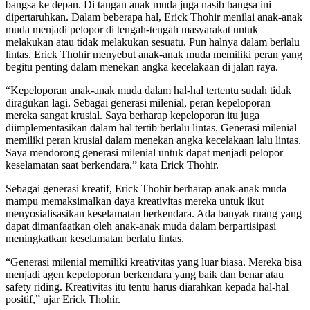
bangsa ke depan. Di tangan anak muda juga nasib bangsa ini
dipertaruhkan. Dalam beberapa hal, Erick Thohir menilai anak-anak
muda menjadi pelopor di tengah-tengah masyarakat untuk
melakukan atau tidak melakukan sesuatu. Pun halnya dalam berlalu
lintas. Erick Thohir menyebut anak-anak muda memiliki peran yang
begitu penting dalam menekan angka kecelakaan di jalan raya.
“Kepeloporan anak-anak muda dalam hal-hal tertentu sudah tidak
diragukan lagi. Sebagai generasi milenial, peran kepeloporan
mereka sangat krusial. Saya berharap kepeloporan itu juga
diimplementasikan dalam hal tertib berlalu lintas. Generasi milenial
memiliki peran krusial dalam menekan angka kecelakaan lalu lintas.
Saya mendorong generasi milenial untuk dapat menjadi pelopor
keselamatan saat berkendara,” kata Erick Thohir.
Sebagai generasi kreatif, Erick Thohir berharap anak-anak muda
mampu memaksimalkan daya kreativitas mereka untuk ikut
menyosialisasikan keselamatan berkendara. Ada banyak ruang yang
dapat dimanfaatkan oleh anak-anak muda dalam berpartisipasi
meningkatkan keselamatan berlalu lintas.
“Generasi milenial memiliki kreativitas yang luar biasa. Mereka bisa
menjadi agen kepeloporan berkendara yang baik dan benar atau
safety riding. Kreativitas itu tentu harus diarahkan kepada hal-hal
positif,” ujar Erick Thohir.