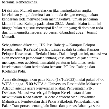
bersama Kemendiknas.
Di sisi lain, Munadi menjelaskan jika meningkatkan angka
kecelakaan yang didominasi anak muda dengan menggunakan
kendaraan roda menyebabkan meningkatnya jumlah pencairan
klaim PT Jasa Raharja pada tahun 2022. “Jumlah klaim tahun ini
hingga bulan Agustus mencapai Rp3 triliun yang di dominan roda
dua. ini meningkat sebesar 20 persen dibanding 2022,” terang
Munadi.
Sebagaimana diketahui, HK Jasa Raharja – Kampus Pelopor
Keselamatan (KaPeKa) Berlalu Lintas adalah kegiatan Kampus
Pelopor Keselamatan Berlalu Lintas. Dalam kegiatan ini, mahasiswa
akan mendapat pembekalan tentang keselamatan di jalan untuk
mencapai zero accident, mematuhi peraturan lalu lintas, serta
keselamatan dalam berkendara bersama PT Jasa Raharja dan
Korlantas Polri.
Acara diselenggarakan pada Rabu (18/10/2023) mulai pukul 07.00
WITA hingga 15.00 WITA di Universitas Hasanuddin Makassar.
Adapun agenda acara Penyerahan Plakat, Penyematan PIN,
Deklarasi Mahasiswa sebagai Pelopor Keselamatan dalam
mewujudkan Road Safety To Zero Accident oleh Perwakilan
Mahasiswa, Pembekalan dari Pakar Psikologi, Pembekalan dari
Pakar Transportasi tentang lalu lintas dan permasalahannya serta