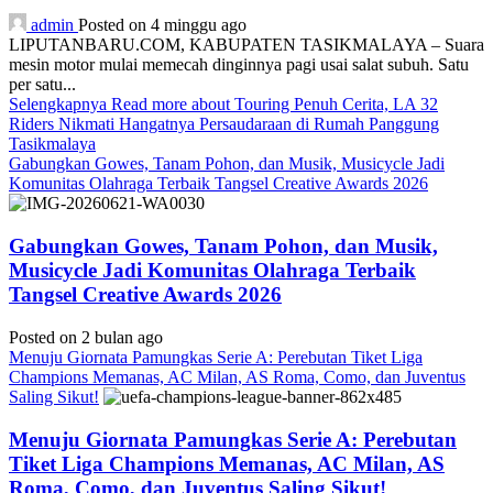
admin
Posted on 4 minggu ago
LIPUTANBARU.COM, KABUPATEN TASIKMALAYA – Suara
mesin motor mulai memecah dinginnya pagi usai salat subuh. Satu
per satu...
Selengkapnya
Read more about Touring Penuh Cerita, LA 32
Riders Nikmati Hangatnya Persaudaraan di Rumah Panggung
Tasikmalaya
Gabungkan Gowes, Tanam Pohon, dan Musik, Musicycle Jadi
Komunitas Olahraga Terbaik Tangsel Creative Awards 2026
Gabungkan Gowes, Tanam Pohon, dan Musik,
Musicycle Jadi Komunitas Olahraga Terbaik
Tangsel Creative Awards 2026
Posted on 2 bulan ago
Menuju Giornata Pamungkas Serie A: Perebutan Tiket Liga
Champions Memanas, AC Milan, AS Roma, Como, dan Juventus
Saling Sikut!
Menuju Giornata Pamungkas Serie A: Perebutan
Tiket Liga Champions Memanas, AC Milan, AS
Roma, Como, dan Juventus Saling Sikut!