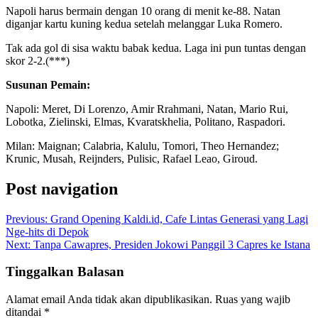
Napoli harus bermain dengan 10 orang di menit ke-88. Natan
diganjar kartu kuning kedua setelah melanggar Luka Romero.
Tak ada gol di sisa waktu babak kedua. Laga ini pun tuntas dengan
skor 2-2.(***)
Susunan Pemain:
Napoli: Meret, Di Lorenzo, Amir Rrahmani, Natan, Mario Rui,
Lobotka, Zielinski, Elmas, Kvaratskhelia, Politano, Raspadori.
Milan: Maignan; Calabria, Kalulu, Tomori, Theo Hernandez;
Krunic, Musah, Reijnders, Pulisic, Rafael Leao, Giroud.
Post navigation
Previous:
Grand Opening Kaldi.id, Cafe Lintas Generasi yang Lagi
Nge-hits di Depok
Next:
Tanpa Cawapres, Presiden Jokowi Panggil 3 Capres ke Istana
Tinggalkan Balasan
Alamat email Anda tidak akan dipublikasikan.
Ruas yang wajib
ditandai
*