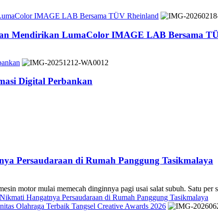
n LumaColor IMAGE LAB Bersama TÜV Rheinland
 dan Mendirikan LumaColor IMAGE LAB Bersama TÜ
bankan
asi Digital Perbankan
atnya Persaudaraan di Rumah Panggung Tasikmalaya
 mulai memecah dinginnya pagi usai salat subuh. Satu per sa
s Nikmati Hangatnya Persaudaraan di Rumah Panggung Tasikmalaya
tas Olahraga Terbaik Tangsel Creative Awards 2026