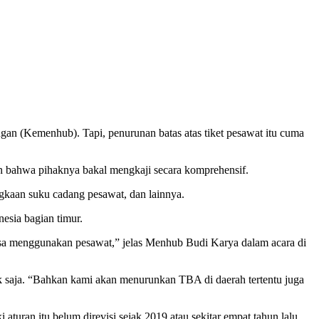
an (Kemenhub). Tapi, penurunan batas atas tiket pesawat itu cuma
n bahwa pihaknya bakal mengkaji secara komprehensif.
angkaan suku cadang pesawat, dan lainnya.
nesia bagian timur.
 bisa menggunakan pesawat,” jelas Menhub Budi Karya dalam acara di
k saja. “Bahkan kami akan menurunkan TBA di daerah tertentu juga
uran itu belum direvisi sejak 2019 atau sekitar empat tahun lalu.