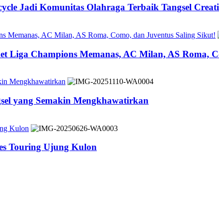
cle Jadi Komunitas Olahraga Terbaik Tangsel Creat
ons Memanas, AC Milan, AS Roma, Como, dan Juventus Saling Sikut!
ket Liga Champions Memanas, AC Milan, AS Roma, Co
akin Mengkhawatirkan
ngsel yang Semakin Mengkhawatirkan
ung Kulon
es Touring Ujung Kulon