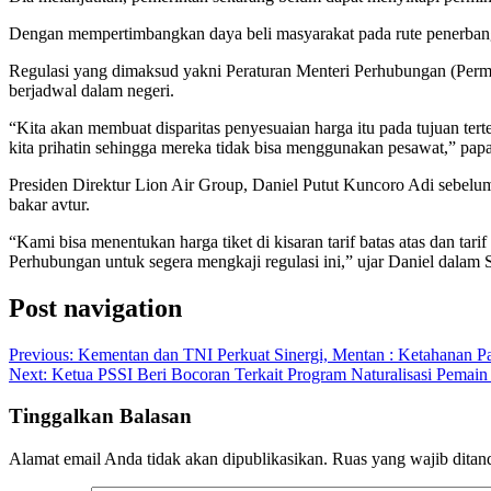
Dengan mempertimbangkan daya beli masyarakat pada rute penerbangan t
Regulasi yang dimaksud yakni Peraturan Menteri Perhubungan (Permen
berjadwal dalam negeri.
“Kita akan membuat disparitas penyesuaian harga itu pada tujuan tert
kita prihatin sehingga mereka tidak bisa menggunakan pesawat,” pap
Presiden Direktur Lion Air Group, Daniel Putut Kuncoro Adi sebelu
bakar avtur.
“Kami bisa menentukan harga tiket di kisaran tarif batas atas dan tar
Perhubungan untuk segera mengkaji regulasi ini,” ujar Daniel dalam 
Post navigation
Previous:
Kementan dan TNI Perkuat Sinergi, Mentan : Ketahanan P
Next:
Ketua PSSI Beri Bocoran Terkait Program Naturalisasi Pemai
Tinggalkan Balasan
Alamat email Anda tidak akan dipublikasikan.
Ruas yang wajib ditan