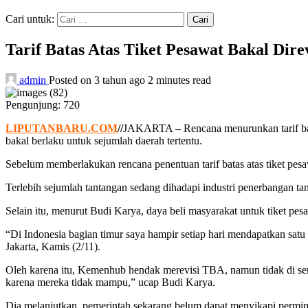
Cari untuk:
Tarif Batas Atas Tiket Pesawat Bakal Dir
admin
Posted on 3 tahun ago
2 minutes read
Pengunjung:
720
LIPUTANBARU.COM
//
JAKARTA – Rencana menurunkan tarif bata
bakal berlaku untuk sejumlah daerah tertentu.
Sebelum memberlakukan rencana penentuan tarif batas atas tiket p
Terlebih sejumlah tantangan sedang dihadapi industri penerbangan tan
Selain itu, menurut Budi Karya, daya beli masyarakat untuk tiket pes
“Di Indonesia bagian timur saya hampir setiap hari mendapatkan satu
Jakarta, Kamis (2/11).
Oleh karena itu, Kemenhub hendak merevisi TBA, namun tidak di sem
karena mereka tidak mampu,” ucap Budi Karya.
Dia melanjutkan, pemerintah sekarang belum dapat menyikapi permint