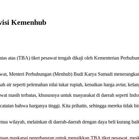
evisi Kemenhub
s atas (TBA) tiket pesawat tengah dikaji oleh Kementerian Perhubung
esawat, Menteri Perhubungan (Menhub) Budi Karya Sumadi menerangka
ah air seperti pelemahan nilai tukar rupiah, kenaikan harga avtur, kel
awat masih terbatas, khususnya untuk masyarakat di daerah seperti Indo
 catatan bahwa harganya tinggi. Kita prihatin, sehingga mereka tidak
ua wilayah, melainkan di daerah-daerah dengan daya beli kurang bai
aan maskapai penerbangan untuk menaikkan TBA tiket pesawat, meski at