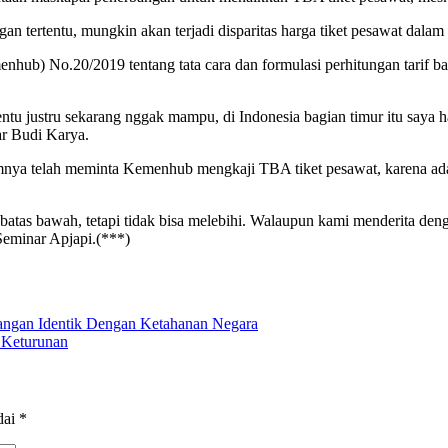
ertentu, mungkin akan terjadi disparitas harga tiket pesawat dalam re
hub) No.20/2019 tentang tata cara dan formulasi perhitungan tarif b
entu justru sekarang nggak mampu, di Indonesia bagian timur itu saya 
ar Budi Karya.
mnya telah meminta Kemenhub mengkaji TBA tiket pesawat, karena adan
if batas bawah, tetapi tidak bisa melebihi. Walaupun kami menderita den
Seminar Apjapi.(***)
angan Identik Dengan Ketahanan Negara
n Keturunan
dai
*