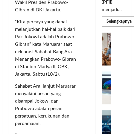
(PFII)
Wakil Presiden Prabowo-
menjadi...
Gibran di DKI Jakarta.
R
“Kita percaya yang dapat
Selengkapnya
m
melanjutkan hal-hal baik dari
a
P
I
Pak Jokowi adalah Prabowo-
S
N
u
Gibran” kata Maruarar saat
M
A
S
deklarasi Sahabat Bang Ara
C
E
Menangkan Prabowo-Gibran
d
R
M
di Stadion Madya II, GBK,
J
A
P
A
Jakarta, Sabtu (10/2).
F
M
c
T
Sahabat Ara, lanjut Maruarar,
e
F
menyakini pesan yang
r
e
H
s
disampai Jokowi dan
a
t
Prabowo adalah pesan
r
d
i
persatuan, kerukunan dan
e
i
v
perdamaian.
a
r
a
l
k