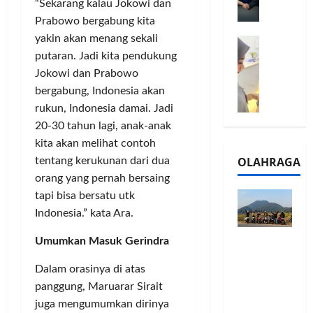
l
“Sekarang kalau Jokowi dan
m
a
2
Prabowo bergabung kita
e
n
0
yakin akan menang sekali
M
1
G
2
putaran. Jadi kita pendukung
e
6
a
6
l
Jokowi dan Prabowo
S
r
J
a
e
a
bergabung, Indonesia akan
a
l
r
n
d
rukun, Indonesia damai. Jadi
u
i
s
i
20-30 tahun lagi, anak-anak
i
e
i
A
kita akan melihat contoh
B
s
3
j
OLAHRAGA
tentang kerukunan dari dua
R
5
T
a
orang yang pernah bersaing
I
G
a
n
m
tapi bisa bersatu utk
H
h
g
o
a
Indonesia.” kata Ara.
u
U
,
d
n
M
Touring
Umumkan Masuk Gerindra
B
i
d
K
Penuh
R
r
a
M
Dalam orasinya di atas
Cerita, LA
I
k
n
P
32 Riders
panggung, Maruarar Sirait
K
a
J
e
Nikmati
C
juga mengumumkan dirinya
n
a
r