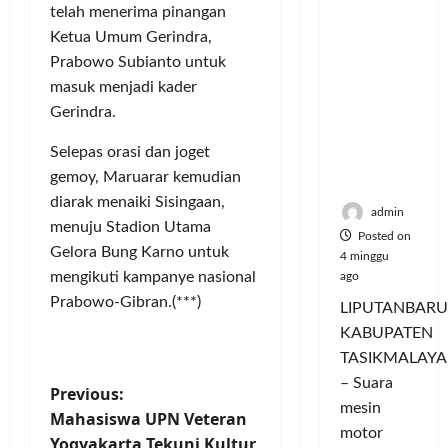
Hangatn
P
L
r
telah menerima pinangan
l
ya
a
u
i
u
Ketua Umum Gerindra,
Persauda
n
m
n
a
Prabowo Subianto untuk
raan di
c
a
g
s
masuk menjadi kader
Rumah
o
C
a
P
Gerindra.
Panggun
r
o
n
a
g
a
l
P
s
Selepas orasi dan joget
Tasikmal
n
o
e
a
gemoy, Maruarar kemudian
aya
D
r
r
r
diarak menaiki Sisingaan,
o
I
n
d
admin
menuju Stadion Utama
r
M
a
a
Posted on
o
A
Gelora Bung Karno untuk
j
n
4 minggu
n
G
u
mengikuti kampanye nasional
T
ago
g
E
a
a
Prabowo-Gibran.(***)
LIPUTANBARU
T
d
l
m
KABUPATEN
r
a
T
p
TASIKMALAYA
a
n
e
i
n
M
– Suara
r
l
P
Previous:
s
e
l
mesin
k
Mahasiswa UPN Veteran
f
n
u
o
a
motor
Yogyakarta Tekuni Kultur