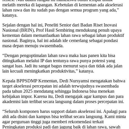
melatih mereka di lapangan. Kebetulan di kementan ada akselerasi
lahan rawa dan itu sudah pas dengan semua program yang ada,”
katanya.
Sejalan dengan hal ini, Peneliti Senior dari Badan Riset Inovasi
Nasional (BRIN), Prof Hasil Sembiring mendukung penuh upaya
kementan dalam memanfaatkan lahan rawa sebagai lahan produktif
nasional. Baginya, hal ini adalah ide cemerlang sebagai pondasi
masa depan menuju swasembada.
“Dengan pengoptimalan lahan rawa maka luas panen kita bisa
ditingkatkan melalui IP dan tentunya rawa punya potensi yang
sangat luas. Jadi itu sangat bagus menurut saya dan tidak ada jalan
lain kecuali meningkatkan produktivitas,” katanya.
Kepala BPPSDMP Kementan, Dedi Nursyamsi mengatakan bahwa
target akselerasi percepatan ini adalah terwujudnya swasembada
pada tahun 2025 mendatang sehingga Indonesa bisa menekan
kebijakan impor. Karena itu, Dedi mengajak agar kampus dan para
akademisi lain terlibat secara langsung dalam proses percepatan ini.
“Seluruh komponen harus support dalam akselerasi ini. Apalagi para
ahli ada disini dan kampus bisa terlibat secara langsung. Kami minta
agar perguruan tinggi juga memberi rekomendasi terkait
Peningkatan produksi padi dan jagung baik di lahan rawa, sawah