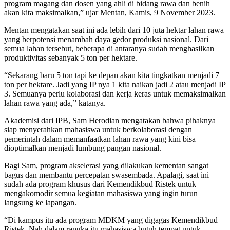
program magang dan dosen yang ahli di bidang rawa dan benih
akan kita maksimalkan,” ujar Mentan, Kamis, 9 November 2023.
Mentan mengatakan saat ini ada lebih dari 10 juta hektar lahan rawa
yang berpotensi menambah daya gedor produksi nasional. Dari
semua lahan tersebut, beberapa di antaranya sudah menghasilkan
produktivitas sebanyak 5 ton per hektare.
“Sekarang baru 5 ton tapi ke depan akan kita tingkatkan menjadi 7
ton per hektare. Jadi yang IP nya 1 kita naikan jadi 2 atau menjadi IP
3. Semuanya perlu kolaborasi dan kerja keras untuk memaksimalkan
lahan rawa yang ada,” katanya.
Akademisi dari IPB, Sam Herodian mengatakan bahwa pihaknya
siap menyerahkan mahasiswa untuk berkolaborasi dengan
pemerintah dalam memanfaatkan lahan rawa yang kini bisa
dioptimalkan menjadi lumbung pangan nasional.
Bagi Sam, program akselerasi yang dilakukan kementan sangat
bagus dan membantu percepatan swasembada. Apalagi, saat ini
sudah ada program khusus dari Kemendikbud Ristek untuk
mengakomodir semua kegiatan mahasiswa yang ingin turun
langsung ke lapangan.
“Di kampus itu ada program MDKM yang digagas Kemendikbud
Ristek. Nah dalam rangka itu mahasiswa butuh tempat untuk