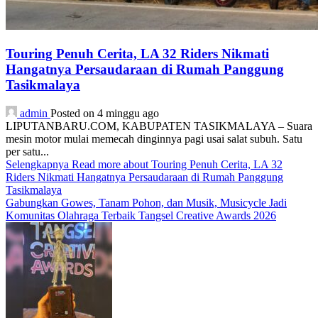
Touring Penuh Cerita, LA 32 Riders Nikmati
Hangatnya Persaudaraan di Rumah Panggung
Tasikmalaya
admin
Posted on 4 minggu ago
LIPUTANBARU.COM, KABUPATEN TASIKMALAYA – Suara
mesin motor mulai memecah dinginnya pagi usai salat subuh. Satu
per satu...
Selengkapnya
Read more about Touring Penuh Cerita, LA 32
Riders Nikmati Hangatnya Persaudaraan di Rumah Panggung
Tasikmalaya
Gabungkan Gowes, Tanam Pohon, dan Musik, Musicycle Jadi
Komunitas Olahraga Terbaik Tangsel Creative Awards 2026