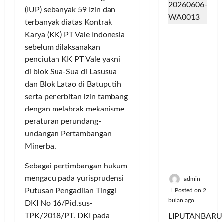
m
d
t
y
e
u
(IUP) sebanyak 59 Izin dan
u
e
a
r
s
terbanyak diatas Kontrak
n
r
a
i
i
Posted
Dinilai
i
Karya (KK) PT Vale Indonesia
v
n
e
on
k
Cacat
t
e
P
6
A
sebelum dilaksanakan
,
Hukum
a
bulan
n
e
:
M
penciutan KK PT Vale yakni
dan
ago
s
s
l
P
u
di blok Sua-Sua di Lasusua
Dipaksak
S
i
a
e
s
dan Blok Latao di Batuputih
an,
e
A
n
r
i
serta penerbitan izin tambang
Sejumlah
p
t
g
e
c
PDK
dengan melabrak mekanisme
e
a
g
b
y
Kosgoro
d
peraturan perundang-
s
a
u
c
1957
a
P
n
undangan Pertambangan
t
l
Tegas
M
o
a
e
Minerba.
Menolak
u
l
n
J
Posted
Mubes V
s
u
Sebagai pertimbangan hukum
T
a
on
i
s
i
mengacu pada yurisprudensi
5
d
admin
c
i
bulan
k
i
Putusan Pengadilan Tinggi
Posted on 2
y
ago
U
e
K
bulan ago
DKI No 16/Pid.sus-
c
d
t
o
TPK/2018/PT. DKI pada
LIPUTANBARU
l
a