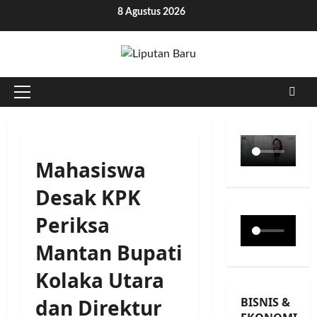
Skip
8 Agustus 2026
to
content
Primary
Menu
Mahasiswa
Desak KPK
Periksa
Mantan Bupati
Kolaka Utara
BISNIS &
dan Direktur