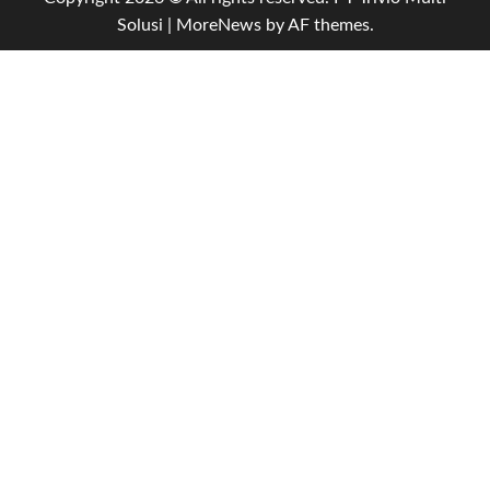
Solusi
|
MoreNews
by AF themes.