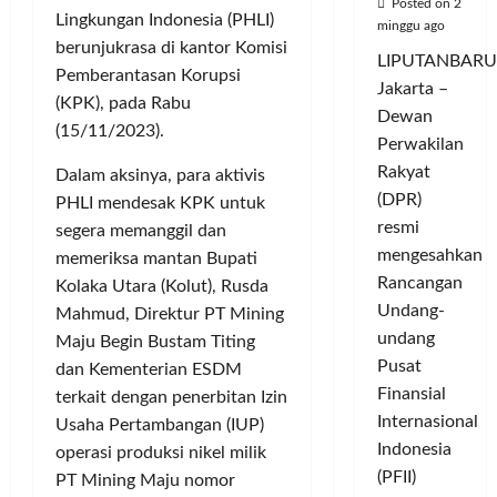
Posted on 2
Lingkungan Indonesia (PHLI)
minggu ago
berunjukrasa di kantor Komisi
LIPUTANBARU
Pemberantasan Korupsi
Jakarta –
(KPK), pada Rabu
Dewan
(15/11/2023).
Perwakilan
Rakyat
Dalam aksinya, para aktivis
(DPR)
PHLI mendesak KPK untuk
resmi
segera memanggil dan
mengesahkan
memeriksa mantan Bupati
Rancangan
Kolaka Utara (Kolut), Rusda
Undang-
Mahmud, Direktur PT Mining
undang
Maju Begin Bustam Titing
Pusat
dan Kementerian ESDM
Finansial
terkait dengan penerbitan Izin
Internasional
Usaha Pertambangan (IUP)
Indonesia
operasi produksi nikel milik
(PFII)
PT Mining Maju nomor