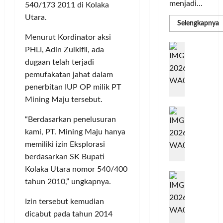
menjadi...
540/173 2011 di Kolaka
Utara.
R
Selengkapnya
m
a
Menurut Kordinator aksi
P
I
PHLI, Adin Zulkifli, ada
S
N
u
dugaan telah terjadi
M
A
S
pemufakatan jahat dalam
C
E
d
penerbitan IUP OP milik PT
R
M
Mining Maju tersebut.
J
A
P
A
F
M
“Berdasarkan penelusuran
c
T
kami, PT. Mining Maju hanya
e
F
r
e
memiliki izin Eksplorasi
H
s
berdasarkan SK Bupati
a
t
Kolaka Utara nomor 540/400
r
d
i
tahun 2010,” ungkapnya.
e
i
v
a
r
a
Izin tersebut kemudian
l
k
l
dicabut pada tahun 2014
m
a
2