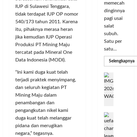
i
s
I
memecah
m
r
IUP di Sulawesi Tenggara,
d
n
dinginnya
a
i
i
o
tidak terdapat IUP OP nomor
pagi usai
s
k
S
v
540/173 tahun 2011. Karena
i
salat
a
e
a
itu, pihaknya merasa heran
D
n
subuh.
l
s
jika kemudian IUP Operasi
i
L
u
i
Satu per
Produksi PT Mining Maju
g
u
r
satu...
tercatat pada Mineral One
i
m
u
Posted
t
a
Data Indonesia (MODI).
h
R
Selengkapnya
on
m
a
C
I
3
a
“Ini kami duga kuat telah
l
o
n
T
minggu
G
P
P
terjadi praktek menyimpang,
l
d
ago
a
C
e
o
L
o
dan seluruh kegiatan PT
b
3
r
r
n
u
Mining Maju dalam
R
b
N
I
e
n
penambangan dan
H
a
M
s
P
g
pengangkutan nikel kami
d
n
A
i
M
k
R
duga kuat telah melanggar
k
G
a
P
e
a
T
pidana dan merugikan
a
E
K
n
n
n
negara,” tegasnya.
L
o
u
G