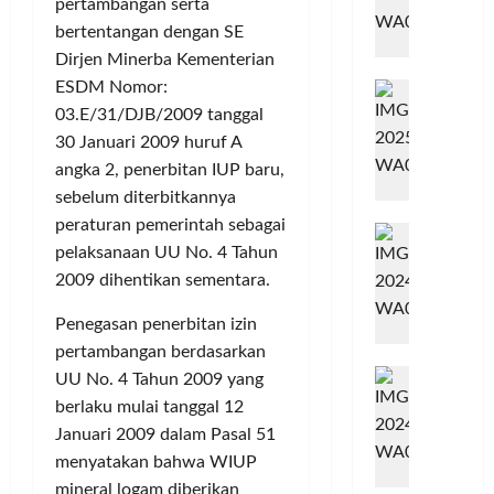
D
pertambangan serta
u
M
A
k
g
S
bertentangan dengan SE
n
e
C
T
u
K
g
Dirjen Minerba Kementerian
n
M
a
1
s
T
K
g
i
ESDM Nomor:
S
n
a
M
u
k
l
M
e
g
h
03.E/31/DJB/2009 tanggal
l
h
a
l
s
a
30 Januari 2009 huruf A
o
a
n
e
e
S
angka 2, penerbitan IUP baru,
n
w
,
n
l
e
sebelum diterbitkannya
a
A
g
C
r
peraturan pemerintah sebagai
t
T
S
g
r
Posted
a
pelaksanaan UU No. 4 Tahun
i
i
R
on
a
e
n
r
1
m
2009 dihentikan sementara.
o
r
a
g
tahun
k
K
m
a
t
L
ago
Penegasan penerbitan izin
a
u
a
k
i
a
n
pertambangan berdasarkan
s
,
a
v
p
M
t
C
n
UU No. 4 Tahun 2009 yang
e
o
a
i
o
D
A
r
berlaku mulai tanggal 12
Posted
s
n
m
i
w
on
k
Januari 2009 dalam Pasal 51
s
i
o
9
s
a
a
menyatakan bahwa WIUP
a
bulan
-
,
k
r
n
mineral logam diberikan
ago