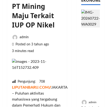
EKONOMI
PT Mining
Maju Terkait
IUP OP Nikel
PFII
Strategis
admin
untuk
Posted on 3 tahun ago
Memperk
3 minutes read
uat
Sektor
Ekonomi
dan
Moneter
Jangka
Pengunjung:
708
Panjang
LIPUTANBARU.COM//
JAKARTA
Menenga
– Puluhan aktivitas
h
mahasiswa yang tergabung
admin
dalam Pemerhati Hukum dan