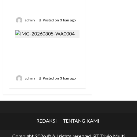
Transformasi
Pertanian Indonesia
admin
Posted on 3 hari ago
Jumat Berkah, BRI
Bekasi Harapan Indah
Gaungkan Semangat
Berbagi
admin
Posted on 3 hari ago
REDAKSI
TENTANG KAMI
Copyright 2026 © All rights reserved. PT Trivio Multi