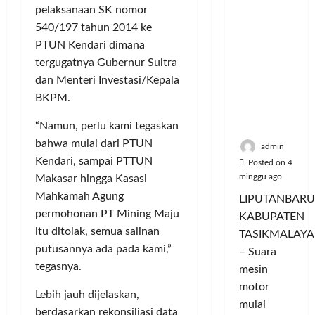
Hangatn
a
u
i
u
pelaksanaan SK nomor
ya
n
m
n
a
540/197 tahun 2014 ke
Persauda
c
a
g
s
PTUN Kendari dimana
raan di
o
C
a
P
Rumah
tergugatnya Gubernur Sultra
r
o
n
a
Panggun
a
dan Menteri Investasi/Kepala
l
P
s
g
n
o
BKPM.
e
a
Tasikmal
D
r
r
r
aya
“Namun, perlu kami tegaskan
o
I
n
d
r
M
bahwa mulai dari PTUN
a
a
admin
o
A
j
Kendari, sampai PTTUN
n
Posted on 4
n
G
u
T
minggu ago
Makasar hingga Kasasi
g
E
a
a
Mahkamah Agung
LIPUTANBARU
T
d
l
m
permohonan PT Mining Maju
KABUPATEN
r
a
T
p
itu ditolak, semua salinan
TASIKMALAYA
a
n
e
i
putusannya ada pada kami,”
n
– Suara
M
r
l
s
tegasnya.
e
l
mesin
k
f
n
u
a
motor
Lebih jauh dijelaskan,
o
d
a
n
mulai
r
berdasarkan rekonsiliasi data