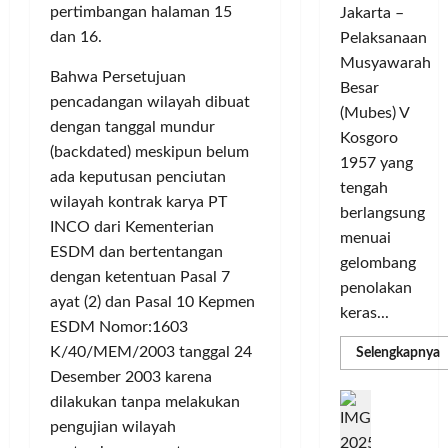
L
m
pertimbangan halaman 15
Jakarta –
e
r
i
u
dan 16.
Pelaksanaan
G
a
g
n
e
Musyawarah
T
a
i
Bahwa Persetujuan
l
a
C
Besar
t
pencadangan wilayah dibuat
a
n
h
a
(Mubes) V
r
dengan tanggal mundur
g
a
s
Kosgoro
G
s
(backdated) meskipun belum
m
O
1957 yang
o
e
p
l
ada keputusan penciutan
tengah
w
l
i
a
wilayah kontrak karya PT
berlangsung
e
y
o
h
INCO dari Kementerian
s
menuai
a
n
r
ESDM dan bertentangan
T
n
gelombang
s
a
dengan ketentuan Pasal 7
o
g
M
g
penolakan
ayat (2) dan Pasal 10 Kepmen
u
S
e
a
keras...
r
e
ESDM Nomor:1603
m
T
i
m
a
K/40/MEM/2003 tanggal 24
e
R
Selengkapnya
m
n
a
n
r
Desember 2003 karena
a
g
k
a
D
b
P
dilakukan tanpa melakukan
C
U
i
s
a
e
H
pengujian wilayah
j
n
d
,
i
n