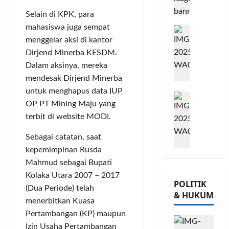
A
m
j
o
Selain di KPK, para
B
i
u
Posted
w
mahasiswa juga sempat
B
G
t
on
G
e
e
menggelar aksi di kantor
8
o
m
i
s
bulan
r
w
e
o
Dirjend Minerba KESDM.
,
ago
s
e
n
r
T
Dalam aksinya, mereka
a
s
P
n
a
mendesak Dirjend Minerba
m
K
e
a
n
untuk menghapus data IUP
M
a
o
r
t
a
OP PT Mining Maju yang
i
T
n
k
a
m
terbit di website MODI.
l
Ü
s
u
P
P
a
V
e
a
a
o
Sebagai catatan, saat
d
R
r
t
m
h
kepemimpinan Rusda
K
h
v
K
u
o
Mahmud sebagai Bupati
e
e
a
e
n
n
-
i
s
Kolaka Utara 2007 – 2017
p
g
,
POLITIK
2
n
i
e
k
(Dua Periode) telah
d
& HUKUM
,
l
,
r
a
a
menerbitkan Kuasa
K
a
I
c
s
n
Pertambangan (KP) maupun
o
n
n
a
S
M
Izin Usaha Pertambangan