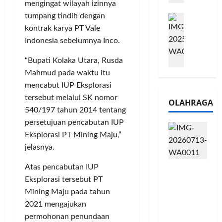
mengingat wilayah izinnya
e
n
0
tumpang tindih dengan
M
1
G
2
e
kontrak karya PT Vale
6
a
6
l
S
r
Indonesia sebelumnya Inco.
J
a
e
a
a
l
“Bupati Kolaka Utara, Rusda
r
n
d
u
i
Mahmud pada waktu itu
s
i
i
e
i
A
mencabut IUP Eksplorasi
B
s
3
j
tersebut melalui SK nomor
OLAHRAGA
R
5
T
a
540/197 tahun 2014 tentang
I
G
a
n
persetujuan pencabutan IUP
m
H
h
g
Eksplorasi PT Mining Maju,”
o
a
u
U
jelasnya.
,
d
n
M
B
i
d
K
Atas pencabutan IUP
Touring
R
r
a
M
Penuh
Eksplorasi tersebut PT
I
k
n
P
Cerita, LA
K
Mining Maju pada tahun
a
J
e
32 Riders
C
n
a
2021 mengajukan
r
Nikmati
P
L
r
l
permohonan penundaan