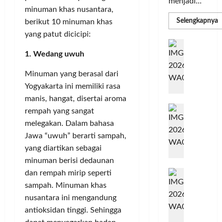
menjadi...
minuman khas nusantara,
R
Selengkapnya
berikut 10 minuman khas
m
yang patut dicicipi:
a
P
I
S
N
1. Wedang uwuh
u
M
A
S
Minuman yang berasal dari
C
E
d
Yogyakarta ini memiliki rasa
R
M
J
A
manis, hangat, disertai aroma
P
A
F
M
rempah yang sangat
c
T
melegakan. Dalam bahasa
e
F
Jawa “uwuh” berarti sampah,
r
e
yang diartikan sebagai
H
s
minuman berisi dedaunan
a
t
r
d
dan rempah mirip seperti
i
e
i
v
sampah. Minuman khas
a
r
a
nusantara ini mengandung
l
k
l
antioksidan tinggi. Sehingga
m
a
2