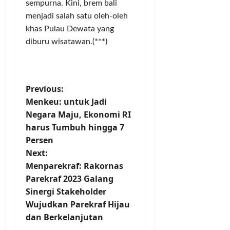
K
sempurna. Kini, brem bali
m
S
a
menjadi salah satu oleh-oleh
l
r
khas Pulau Dewata yang
e
b
Posted
diburu wisatawan.(***)
m
i
on
a
2
t
tahun
n
a
ago
n
P
Previous:
Posted
Menkeu: untuk Jadi
on
Posted
o
2
Negara Maju, Ekonomi RI
on
tahun
1
harus Tumbuh hingga 7
s
ago
tahun
Persen
ago
t
Next:
Menparekraf: Rakornas
n
Parekraf 2023 Galang
Sinergi Stakeholder
a
Wujudkan Parekraf Hijau
v
dan Berkelanjutan