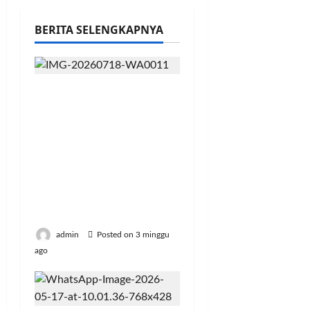
BERITA SELENGKAPNYA
Penguatan
Manajemen Satu Pintu
Homestay Berbasis
Pokdarwis: Strategi
Mempercepat
Tranformasi Ekonomi
Pariwisata Menuju
Indonesia Emas 2045
admin
Posted on 3 minggu
ago