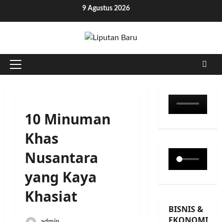
Skip
9 Agustus 2026
to
content
Primary
Menu
10 Minuman
Khas
Nusantara
yang Kaya
Khasiat
BISNIS &
EKONOMI