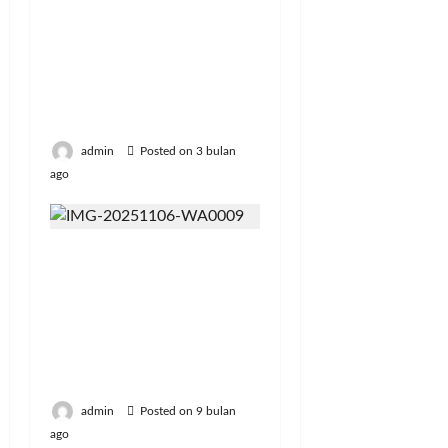
Wayang Ajen Carnival:
“Dari Panggung ke
Jalan Raya, Revolusi
Atraksi Wisata Budaya
Nusantara”
admin
Posted on 3 bulan
ago
Desa Duda Timur
mendapatkan
Penghargaan
Indonesia Alternative
Dispute Resolution
Awards 2025
admin
Posted on 9 bulan
ago