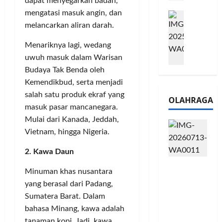
dapat menyegarkan badan,
e
n
0
mengatasi masuk angin, dan
M
1
G
2
e
melancarkan aliran darah.
6
a
6
l
S
r
J
Menariknya lagi, wedang
a
e
a
a
uwuh masuk dalam Warisan
l
r
n
d
u
i
Budaya Tak Benda oleh
s
i
i
e
i
Kemendikbud, serta menjadi
A
B
s
3
j
salah satu produk ekraf yang
OLAHRAGA
R
5
T
a
masuk pasar mancanegara.
I
G
a
n
Mulai dari Kanada, Jeddah,
m
H
h
g
Vietnam, hingga Nigeria.
o
a
u
U
,
d
n
M
2. Kawa Daun
B
i
d
K
Touring
R
r
a
M
Minuman khas nusantara
Penuh
I
k
n
P
yang berasal dari Padang,
Cerita, LA
K
a
J
e
Sumatera Barat. Dalam
32 Riders
C
n
a
r
bahasa Minang, kawa adalah
Nikmati
P
L
r
l
Hangatn
tanaman kopi. Jadi, kawa