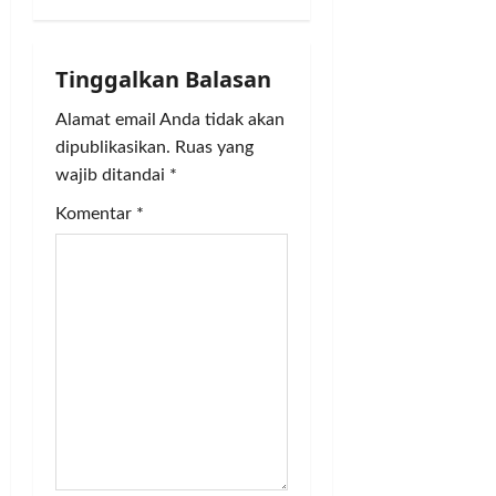
i
g
Tinggalkan Balasan
a
Alamat email Anda tidak akan
dipublikasikan.
Ruas yang
t
wajib ditandai
*
i
Komentar
*
o
n