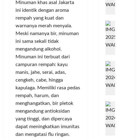
u
M
A
Minuman khas asal Jakarta
k
g
S
n
e
C
T
u
ini identik dengan aroma
K
g
n
M
a
1
s
rempah yang kuat dan
T
K
g
i
S
n
a
M
warnanya merah menyala.
u
k
l
M
e
g
h
Meski namanya bir, minuman
l
h
a
l
s
a
ini sama sekali tidak
o
a
n
e
e
S
n
mengandung alkohol.
w
,
n
l
e
a
Minuman ini terbuat dari
A
g
C
r
t
T
S
g
r
campuran rempah: kayu
Posted
a
i
i
R
on
a
e
n
manis, jahe, serai, adas,
r
1
m
o
r
a
g
cengkeh, cabe, hingga
tahun
k
K
m
a
t
L
kapulaga. Memiliki rasa pedas
ago
a
u
a
k
i
a
rempah, harum, dan
n
s
,
a
v
p
menghangatkan, bir pletok
M
t
C
n
e
o
a
mengandung antioksidan
i
o
D
A
r
Posted
s
n
m
i
yang tinggi, dan dipercaya
w
on
k
s
i
o
9
s
a
a
dapat meningkatkan imunitas
a
bulan
-
,
k
r
n
dan mengatasi flu ringan.
ago
P