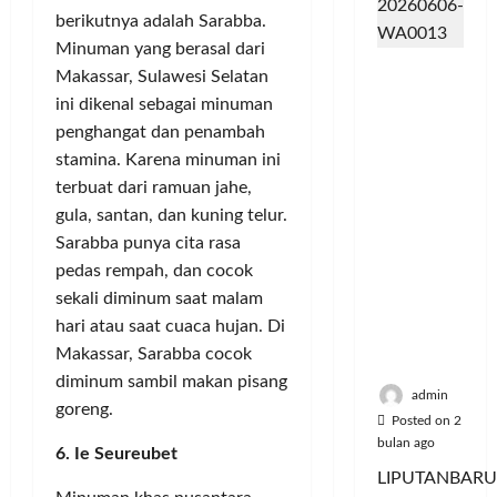
m
d
t
y
e
u
berikutnya adalah Sarabba.
u
e
a
r
s
n
r
Minuman yang berasal dari
a
i
i
Posted
Dinilai
i
v
n
e
Makassar, Sulawesi Selatan
on
k
Cacat
t
e
P
6
A
,
ini dikenal sebagai minuman
Hukum
a
bulan
n
e
:
M
penghangat dan penambah
dan
ago
s
s
l
P
u
stamina. Karena minuman ini
Dipaksak
S
i
a
e
s
terbuat dari ramuan jahe,
an,
e
A
n
r
i
Sejumlah
gula, santan, dan kuning telur.
p
t
g
e
c
PDK
e
Sarabba punya cita rasa
a
g
b
y
Kosgoro
d
s
a
u
pedas rempah, dan cocok
c
1957
a
P
n
t
l
sekali diminum saat malam
Tegas
M
o
a
e
hari atau saat cuaca hujan. Di
Menolak
u
l
n
J
Posted
Makassar, Sarabba cocok
Mubes V
s
u
T
a
on
diminum sambil makan pisang
i
s
i
5
d
admin
goreng.
c
i
bulan
k
i
Posted on 2
y
ago
U
e
K
bulan ago
6. Ie Seureubet
c
d
t
o
LIPUTANBARU
l
a
L
m