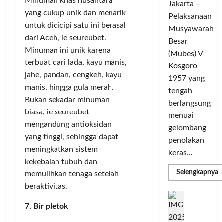
Minuman khas nusantara
Jakarta –
e
r
i
u
yang cukup unik dan menarik
Pelaksanaan
G
a
g
n
untuk dicicipi satu ini berasal
e
Musyawarah
T
a
i
dari Aceh, ie seureubet.
l
a
C
Besar
t
a
Minuman ini unik karena
n
h
a
(Mubes) V
r
g
a
terbuat dari lada, kayu manis,
s
Kosgoro
G
s
m
O
jahe, pandan, cengkeh, kayu
1957 yang
o
e
p
l
manis, hingga gula merah.
tengah
w
l
i
a
Bukan sekadar minuman
berlangsung
e
y
o
h
biasa, ie seureubet
s
menuai
a
n
r
mengandung antioksidan
T
n
gelombang
s
a
o
yang tinggi, sehingga dapat
g
M
g
penolakan
u
S
meningkatkan sistem
e
a
keras...
r
e
m
T
kekebalan tubuh dan
i
m
a
e
R
Selengkapnya
memulihkan tenaga setelah
m
n
a
n
r
a
beraktivitas.
g
k
a
D
b
P
C
U
i
s
a
e
7. Bir pletok
H
j
n
d
,
i
n
D