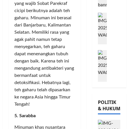
A
m
j
o
yang wajib Sobat Parekraf
B
i
u
Posted
w
cicipi berikutnya adalah teh
B
G
t
on
G
e
gaharu. Minuman ini berasal
e
8
o
m
i
s
dari Banjarbaru, Kalimantan
bulan
r
w
e
o
,
Selatan. Memiliki rasa yang
ago
s
e
n
r
T
agak pahit namun tetap
a
s
P
n
a
m
K
menyegarkan, teh gaharu
e
a
n
M
a
o
r
t
dapat menenangkan tubuh
a
i
T
n
k
a
m
dengan baik. Karena teh ini
l
Ü
s
u
P
P
mengandung antibakteri yang
a
V
e
a
a
o
bermanfaat untuk
d
R
r
t
m
h
detoksifikasi. Hebatnya lagi,
K
h
v
K
u
o
teh gaharu telah dipasarkan
e
e
a
e
n
n
-
i
ke negara Asia hingga Timur
s
p
g
,
POLITIK
2
n
i
e
k
Tengah!
d
& HUKUM
,
l
,
r
a
a
K
5. Sarabba
a
I
c
s
n
o
n
n
a
S
M
Minuman khas nusantara