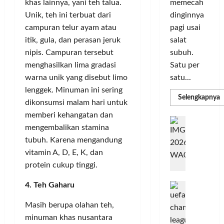
memecah
khas lainnya, yani teh talua.
m
r
d
n
dinginnya
Unik, teh ini terbuat dari
a
i
i
o
pagi usai
campuran telur ayam atau
s
k
S
v
i
salat
itik, gula, dan perasan jeruk
a
e
a
D
n
subuh.
l
nipis. Campuran tersebut
s
i
L
u
i
Satu per
menghasilkan lima gradasi
g
u
r
satu...
warna unik yang disebut limo
i
m
u
Posted
lenggek. Minuman ini sering
t
a
h
R
Selengkapnya
on
dikonsumsi malam hari untuk
m
a
C
I
3
a
memberi kehangatan dan
l
o
n
T
minggu
G
P
P
mengembalikan stamina
l
d
ago
a
C
e
o
L
tubuh. Karena mengandung
o
b
3
r
r
n
vitamin A, D, E, K, dan
u
R
b
N
I
e
n
protein cukup tinggi.
H
a
M
s
P
g
d
n
A
i
M
4. Teh Gaharu
k
R
k
G
a
P
e
a
T
a
Masih berupa olahan teh,
E
K
n
n
n
L
o
minuman khas nusantara
u
G