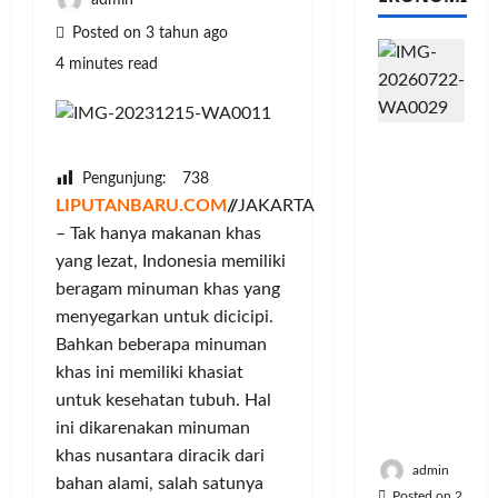
admin
Posted on 3 tahun ago
4 minutes read
PFII
Strategis
Pengunjung:
738
untuk
LIPUTANBARU.COM
//
JAKARTA
Memperk
– Tak hanya makanan khas
uat
yang lezat, Indonesia memiliki
Sektor
Ekonomi
beragam minuman khas yang
dan
menyegarkan untuk dicicipi.
Moneter
Bahkan beberapa minuman
Jangka
khas ini memiliki khasiat
Panjang
untuk kesehatan tubuh. Hal
Menenga
ini dikarenakan minuman
h
khas nusantara diracik dari
admin
bahan alami, salah satunya
Posted on 2