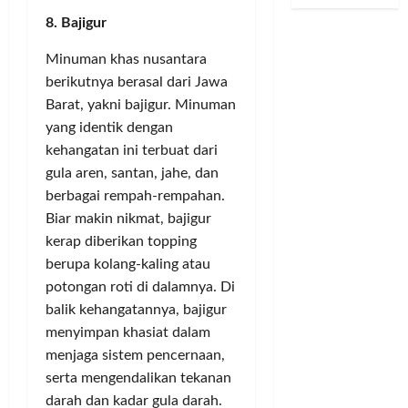
S
d
u
d
D
e
u
a
s
s
u
8. Bajigur
n
k
n
i
2
g
d
a
Minuman khas nusantara
J
P
0
a
u
m
u
u
2
berikutnya berasal dari Jawa
a
k
t
v
b
6
n
Barat, yakni bajigur. Minuman
u
o
e
l
J
yang identik dengan
n
T
n
i
u
Posted
kehangatan ini terbuat dari
g
e
t
k
a
on
gula aren, santan, jahe, dan
I
r
u
,
l
2
berbagai rempah-rempahan.
m
t
s
K
bulan
B
a
Biar makin nikmat, bajigur
a
S
ago
e
e
m
n
a
t
kerap diberikan topping
l
–
g
l
u
i
berupa kolang-kaling atau
R
k
i
a
S
potongan roti di dalamnya. Di
i
a
n
D
a
balik kehangatannya, bajigur
r
p
g
P
h
menyimpan khasiat dalam
i
T
S
D
a
menjaga sistem pencernaan,
n
a
i
B
m
T
serta mengendalikan tekanan
n
k
a
P
u
g
u
darah dan kadar gula darah.
p
T