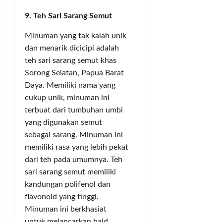
m
a
t
e
B
9. Teh Sari Sarang Semut
p
n
!
r
K
a
M
a
A
Minuman yang tak kalah unik
h
e
K
S
Posted
dan menarik dicicipi adalah
R
l
a
e
on
u
teh sari sarang semut khas
a
b
3
c
a
k
bulan
u
Sorong Selatan, Papua Barat
a
h
ago
u
p
r
Daya. Memiliki nama yang
P
k
a
a
cukup unik, minuman ini
a
a
t
I
terbuat dari tumbuhan umbi
d
n
e
l
yang digunakan semut
a
M
n
e
sebagai sarang. Minuman ini
t
o
T
g
i
memiliki rasa yang lebih pekat
n
a
a
M
e
dari teh pada umumnya. Teh
n
l
a
y
g
R
sari sarang semut memiliki
r
P
e
p
kandungan polifenol dan
g
o
r
7
flavonoid yang tinggi.
o
l
a
0
Minuman ini berkhasiat
n
i
n
0
untuk melancarkan haid,