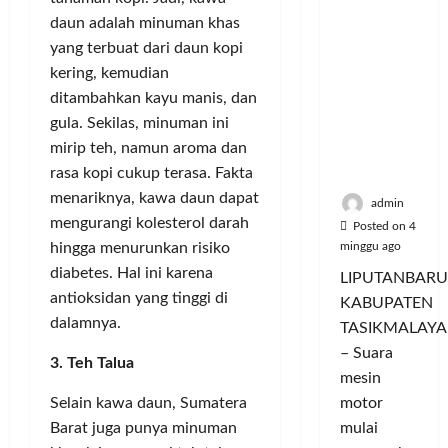
a
u
i
u
ya
n
m
daun adalah minuman khas
n
a
Persauda
c
a
g
yang terbuat dari daun kopi
s
raan di
o
C
a
P
kering, kemudian
Rumah
r
o
n
a
ditambahkan kayu manis, dan
Panggun
a
l
P
s
gula. Sekilas, minuman ini
g
n
o
e
a
mirip teh, namun aroma dan
Tasikmal
D
r
r
r
aya
rasa kopi cukup terasa. Fakta
o
I
n
d
r
menariknya, kawa daun dapat
M
a
a
admin
o
A
j
mengurangi kolesterol darah
n
Posted on 4
n
G
u
T
minggu ago
hingga menurunkan risiko
g
E
a
a
diabetes. Hal ini karena
LIPUTANBARU
T
d
l
m
antioksidan yang tinggi di
KABUPATEN
r
a
T
p
dalamnya.
TASIKMALAYA
a
n
e
i
n
– Suara
M
r
l
3. Teh Talua
s
e
l
mesin
k
f
n
u
a
motor
Selain kawa daun, Sumatera
o
d
a
n
mulai
Barat juga punya minuman
r
i
s
I