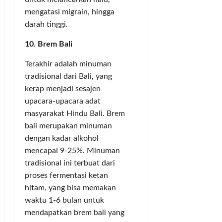
d
t
g
J
mengatasi migrain, hingga
a
i
S
u
M
c
darah tinggi.
i
t
e
s
n
a
10. Brem Bali
n
d
g
u
i
g
Posted
Terakhir adalah minuman
j
S
u
on
tradisional dari Bali, yang
u
e
n
1
S
kerap menjadi sesajen
j
g
tahun
t
u
upacara-upacara adat
K
ago
a
m
a
masyarakat Hindu Bali. Brem
d
l
d
bali merupakan minuman
i
a
e
dengan kadar alkohol
o
h
r
mencapai 9-25%. Minuman
n
W
G
tradisional ini terbuat dari
M
i
o
proses fermentasi ketan
a
l
l
h
a
hitam, yang bisa memakan
k
a
y
a
waktu 1-6 bulan untuk
k
a
r
mendapatkan brem bali yang
a
h