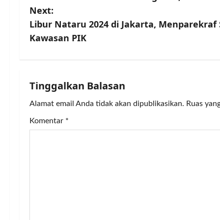
o
Next:
s
Libur Nataru 2024 di Jakarta, Menparekra
Kawasan PIK
t
n
a
Tinggalkan Balasan
v
Alamat email Anda tidak akan dipublikasikan.
Ruas yang
Komentar
*
i
g
a
t
i