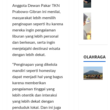
l
m
a
2
Anggota Dewan Pakar TKN
e
n
0
Prabowo-Gibran ini menilai,
M
1
G
2
masyarakat lebih memilih
e
6
a
6
penginapan seperti itu karena
l
S
r
J
mereka ingin pengalaman
a
e
a
a
l
liburan yang lebih personal
r
n
d
u
i
s
dan berkesan, serta ingin
i
i
e
i
A
menjelajahi destinasi wisata
B
s
3
j
dengan lebih dekat.
OLAHRAGA
R
5
T
a
I
G
a
n
“Penginapan yang dikelola
m
H
h
g
mandiri seperti homestay
o
a
u
U
dapat menjadi hal yang bagus
,
d
n
M
karena memberikan
Touring
B
i
d
K
pengalaman tinggal yang
Penuh
R
r
a
M
Cerita, LA
lebih otentik dan interaksi
I
k
n
P
32 Riders
K
a
yang lebih dekat dengan
J
e
Nikmati
C
n
a
penduduk lokal. Dan ini juga
r