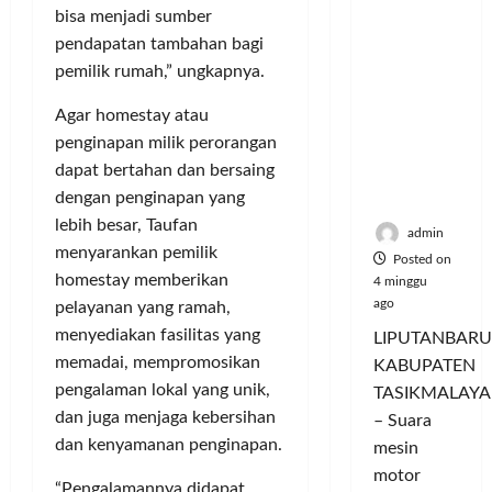
Hangatn
P
L
r
l
bisa menjadi sumber
ya
a
u
i
u
pendapatan tambahan bagi
Persauda
n
m
n
a
pemilik rumah,” ungkapnya.
raan di
c
a
g
s
Rumah
o
C
a
P
Agar homestay atau
Panggun
r
o
n
a
penginapan milik perorangan
g
a
l
P
s
dapat bertahan dan bersaing
Tasikmal
n
o
e
a
dengan penginapan yang
aya
D
r
r
r
o
lebih besar, Taufan
I
n
d
admin
r
M
menyarankan pemilik
a
a
Posted on
o
A
j
n
homestay memberikan
4 minggu
n
G
u
T
ago
pelayanan yang ramah,
g
E
a
a
menyediakan fasilitas yang
LIPUTANBARU
T
d
l
m
memadai, mempromosikan
KABUPATEN
r
a
T
p
pengalaman lokal yang unik,
TASIKMALAYA
a
n
e
i
dan juga menjaga kebersihan
n
M
– Suara
r
l
s
e
dan kenyamanan penginapan.
l
mesin
k
f
n
u
a
motor
“Pengalamannya didapat