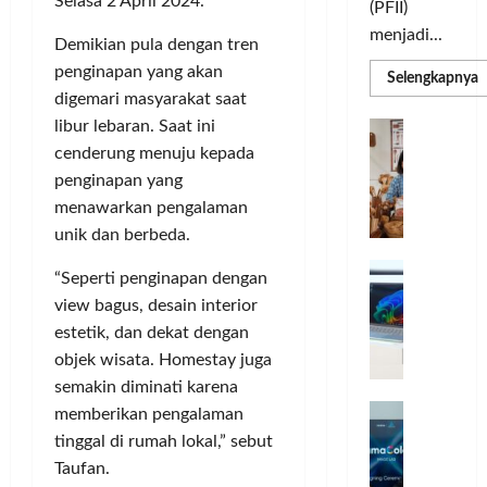
Selasa 2 April 2024.
(PFII)
menjadi...
Demikian pula dengan tren
penginapan yang akan
R
Selengkapnya
m
digemari masyarakat saat
a
P
libur lebaran. Saat ini
I
S
N
cenderung menuju kepada
u
M
A
penginapan yang
S
C
E
menawarkan pengalaman
d
R
M
unik dan berbeda.
J
A
P
A
F
M
“Seperti penginapan dengan
c
T
view bagus, desain interior
e
F
estetik, dan dekat dengan
r
e
objek wisata. Homestay juga
H
s
semakin diminati karena
a
t
r
d
i
memberikan pengalaman
e
i
v
tinggal di rumah lokal,” sebut
a
r
a
Taufan.
l
k