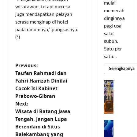
o
d
a
n
mulai
r
wisatawan, tetapi mereka
i
s
I
memecah
m
r
d
juga mendapatkan pelayan
n
dinginnya
a
i
i
o
serasa menginap di hotel
pagi usai
s
k
S
v
pada umumnya,” pungkasnya.
i
salat
a
e
a
(*)
D
n
l
subuh.
s
i
L
u
i
Satu per
g
u
r
satu...
i
m
u
P
Posted
Previous:
t
a
h
R
Selengkapnya
on
Taufan Rahmadi dan
m
a
C
I
4
o
a
Fahri Hamzah Dinilai
l
o
n
T
G
minggu
P
P
Cocok Isi Kabinet
l
d
ago
a
s
C
e
o
L
o
Prabowo-Gibran
b
3
r
r
n
t
u
Next:
R
b
N
I
e
n
Wisata di Batang Jawa
H
a
M
s
n
P
g
Tengah, Jangan Lupa
d
n
A
i
M
k
R
Berendam di Situs
k
G
a
a
P
e
a
T
Balekambang yang
a
E
K
n