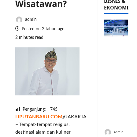
BISNIS &
Wisatawan?
EKONOMI
admin
Posted on 2 tahun ago
2 minutes read
PFII
Strategis
untuk
Memperk
uat
Sektor
Ekonomi
dan
Moneter
Jangka
Panjang
Pengunjung:
745
Menenga
LIPUTANBARU.COM
//
JAKARTA
h
– Tempat-tempat religius,
destinasi alam dan kuliner
admin