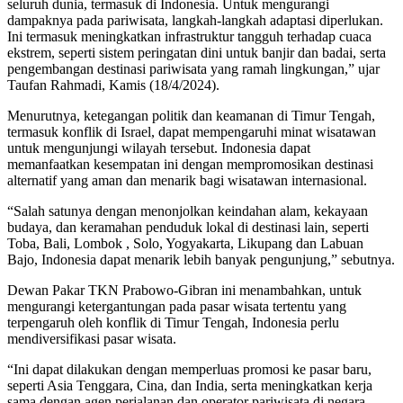
seluruh dunia, termasuk di Indonesia. Untuk mengurangi
dampaknya pada pariwisata, langkah-langkah adaptasi diperlukan.
Ini termasuk meningkatkan infrastruktur tangguh terhadap cuaca
ekstrem, seperti sistem peringatan dini untuk banjir dan badai, serta
pengembangan destinasi pariwisata yang ramah lingkungan,” ujar
Taufan Rahmadi, Kamis (18/4/2024).
Menurutnya, ketegangan politik dan keamanan di Timur Tengah,
termasuk konflik di Israel, dapat mempengaruhi minat wisatawan
untuk mengunjungi wilayah tersebut. Indonesia dapat
memanfaatkan kesempatan ini dengan mempromosikan destinasi
alternatif yang aman dan menarik bagi wisatawan internasional.
“Salah satunya dengan menonjolkan keindahan alam, kekayaan
budaya, dan keramahan penduduk lokal di destinasi lain, seperti
Toba, Bali, Lombok , Solo, Yogyakarta, Likupang dan Labuan
Bajo, Indonesia dapat menarik lebih banyak pengunjung,” sebutnya.
Dewan Pakar TKN Prabowo-Gibran ini menambahkan, untuk
mengurangi ketergantungan pada pasar wisata tertentu yang
terpengaruh oleh konflik di Timur Tengah, Indonesia perlu
mendiversifikasi pasar wisata.
“Ini dapat dilakukan dengan memperluas promosi ke pasar baru,
seperti Asia Tenggara, Cina, dan India, serta meningkatkan kerja
sama dengan agen perjalanan dan operator pariwisata di negara-