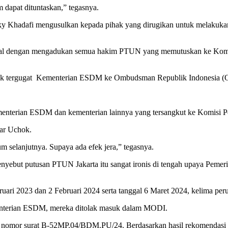
 dapat dituntaskan,” tegasnya.
y Khadafi mengusulkan kepada pihak yang dirugikan untuk melakukan 
ral dengan mengadukan semua hakim PTUN yang memutuskan ke Komisi 
ak tergugat Kementerian ESDM ke Ombudsman Republik Indonesia (
enterian ESDM dan kementerian lainnya yang tersangkut ke Komisi 
jar Uchok.
 selanjutnya. Supaya ada efek jera,” tegasnya.
t putusan PTUN Jakarta itu sangat ironis di tengah upaya Pemerinta
uari 2023 dan 2 Februari 2024 serta tanggal 6 Maret 2024, kelima pe
menterian ESDM, mereka ditolak masuk dalam MODI.
 nomor surat B-52MP.04/BDM.PU/24. Berdasarkan hasil rekomendasi Dit