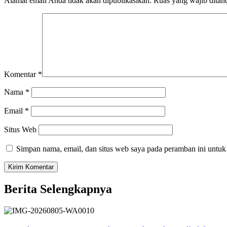
Alamat email Anda tidak akan dipublikasikan.
Ruas yang wajib ditan
Komentar
*
Nama
*
Email
*
Situs Web
Simpan nama, email, dan situs web saya pada peramban ini untuk
Berita Selengkapnya