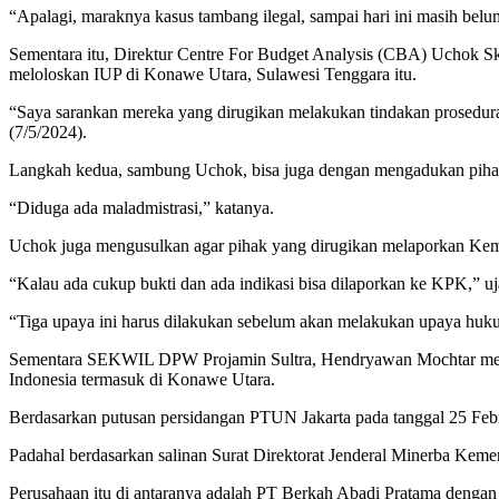
“Apalagi, maraknya kasus tambang ilegal, sampai hari ini masih belum
Sementara itu, Direktur Centre For Budget Analysis (CBA) Uchok Sk
meloloskan IUP di Konawe Utara, Sulawesi Tenggara itu.
“Saya sarankan mereka yang dirugikan melakukan tindakan prosedu
(7/5/2024).
Langkah kedua, sambung Uchok, bisa juga dengan mengadukan pih
“Diduga ada maladmistrasi,” katanya.
Uchok juga mengusulkan agar pihak yang dirugikan melaporkan Kem
“Kalau ada cukup bukti dan ada indikasi bisa dilaporkan ke KPK,” u
“Tiga upaya ini harus dilakukan sebelum akan melakukan upaya hukum
Sementara SEKWIL DPW Projamin Sultra, Hendryawan Mochtar menyebu
Indonesia termasuk di Konawe Utara.
Berdasarkan putusan persidangan PTUN Jakarta pada tanggal 25 Febr
Padahal berdasarkan salinan Surat Direktorat Jenderal Minerba Ke
Perusahaan itu di antaranya adalah PT Berkah Abadi Pratama dengan