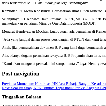
tidak terdaftar di MODI atau tidak jelas legal standing-nya.
Kemudian PT Metro Konstruksi. Berdasarkan surat Ditjen Minerba 
Selanjutnya, PT Konawe Bakti Pratama SK 336, SK 337, SK 338. Per
mengeluarkan perizinan Minerba One Data Indonesia (MODI).
Menurut Hendryawan Mochtar, kuat dugaan ada permainan di Keme
“Ada yang janggal dalam proses persidangan di PTUN dan kami tela
Aneh, jika permasalahan dokumen IUP yang kami duga bermasalah at
Atas adanya dugaan permainan rekayasa IUP, Projamin akan terus m
“Kami akan mengusut persoalan ini sampai tuntas,” tegas Hendryawa
Post navigation
Previous:
Momentum Hardiknas, HK Jasa Raharja Bangun Kesadaran T
Next:
Soal Isu Suap, KPK Diminta Tegas untuk Periksa Anggota BP
Tinggalkan Balasan