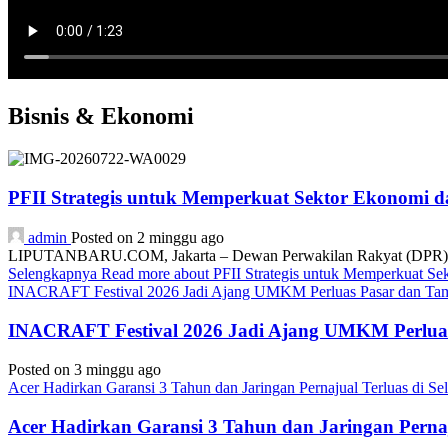
Bisnis & Ekonomi
PFII Strategis untuk Memperkuat Sektor Ekonomi 
admin
Posted on 2 minggu ago
LIPUTANBARU.COM, Jakarta – Dewan Perwakilan Rakyat (DPR) resmi
Selengkapnya
Read more about PFII Strategis untuk Memperkuat S
INACRAFT Festival 2026 Jadi Ajang UMKM Perluas Pasar dan Tam
INACRAFT Festival 2026 Jadi Ajang UMKM Perluas
Posted on 3 minggu ago
Acer Hadirkan Garansi 3 Tahun dan Jaringan Pernajual Terluas di 
Acer Hadirkan Garansi 3 Tahun dan Jaringan Perna