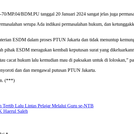
B-70/MP.04/BDM.PU tanggal 20 Januari 2024 sangat jelas juga perma
masalahan serupa Ada indikasi permasalahan hukum, dan ketunggakkan
nterian ESDM dalam proses PTUN Jakarta dan tidak menuntup kemun
ah pihak ESDM meragukan kembali keputusan surat yang dikeluarkannya
au cacat hukum lalu kemudian mau di paksakan untuk di loloskan,” 
enyoroti dan dan mengawal putusan PTUN Jakarta.
n. (***)
ertib Lalu Lintas Pelajar Melalui Guru se-NTB
K Haerul Saleh