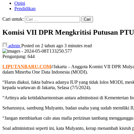
Opini
Pendidikan
Cari untuk:
Komisi VII DPR Mengkritisi Putusan PTU
admin
Posted on 2 tahun ago
3 minutes read
Pengunjung:
644
LIPUTANBARU.COM
/
/Jakarta – Anggota Komisi VII DPR Mulyan
dalam Minerba One Data Indonesia (MODI).
“Harus diakui, fakta bahwa adanya IUP yang tidak lolos MODI, mesk
kepada wartawan di Jakarta, Selasa (7/5/2024).
“Artinya ada ketidakharmonisan antara adminstrasi di Kementerian 
Seharusnya, sambung Mulyanto, badan usaha yang sudah memiliki IU
“Jangan membiarkan calo atau mafia perizinan tambang mengganggu a
Soal administrasi seperti ini, kata Mulyanto, kerap menambah kisruh 