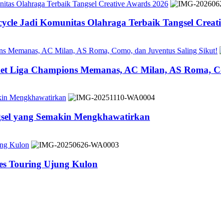
tas Olahraga Terbaik Tangsel Creative Awards 2026
cle Jadi Komunitas Olahraga Terbaik Tangsel Creat
ons Memanas, AC Milan, AS Roma, Como, dan Juventus Saling Sikut!
ket Liga Champions Memanas, AC Milan, AS Roma, Co
akin Mengkhawatirkan
ngsel yang Semakin Mengkhawatirkan
ung Kulon
es Touring Ujung Kulon