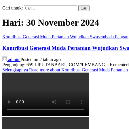
Cari untuk:
Hari:
30 November 2024
Kontribusi Generasi Muda Pertanian Wujudkan Swasembada Pangan
Kontribusi Generasi Muda Pertanian Wujudkan S
admin
Posted on 2 tahun ago
Pengunjung: 659 LIPUTANBARU.COM//LEMBANG – Kementerian Perta
Selengkapnya
Read more about Kontribusi Generasi Muda Pertani