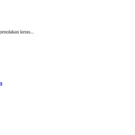
nolakan keras...
n