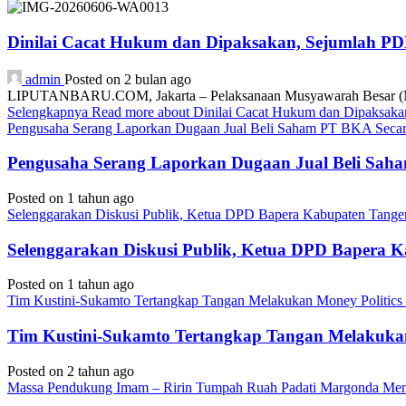
Dinilai Cacat Hukum dan Dipaksakan, Sejumlah P
admin
Posted on 2 bulan ago
LIPUTANBARU.COM, Jakarta – Pelaksanaan Musyawarah Besar (Mub
Selengkapnya
Read more about Dinilai Cacat Hukum dan Dipaksa
Pengusaha Serang Laporkan Dugaan Jual Beli Saham PT BKA Secara
Pengusaha Serang Laporkan Dugaan Jual Beli Saha
Posted on 1 tahun ago
Selenggarakan Diskusi Publik, Ketua DPD Bapera Kabupaten Tange
Selenggarakan Diskusi Publik, Ketua DPD Bapera 
Posted on 1 tahun ago
Tim Kustini-Sukamto Tertangkap Tangan Melakukan Money Politics
Tim Kustini-Sukamto Tertangkap Tangan Melakukan
Posted on 2 tahun ago
Massa Pendukung Imam – Ririn Tumpah Ruah Padati Margonda Me