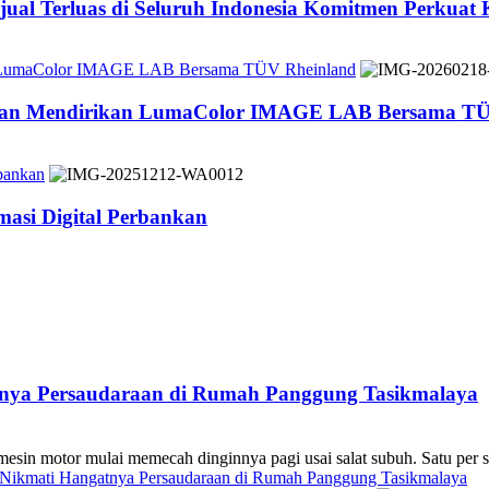
jual Terluas di Seluruh Indonesia Komitmen Perkuat
n LumaColor IMAGE LAB Bersama TÜV Rheinland
 dan Mendirikan LumaColor IMAGE LAB Bersama TÜ
bankan
asi Digital Perbankan
atnya Persaudaraan di Rumah Panggung Tasikmalaya
 mulai memecah dinginnya pagi usai salat subuh. Satu per sa
s Nikmati Hangatnya Persaudaraan di Rumah Panggung Tasikmalaya