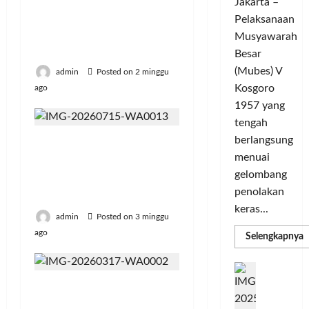
Jakarta –
e
r
i
u
Ekonomi dan Moneter
Pelaksanaan
G
a
g
n
Jangka Panjang
e
Musyawarah
T
a
i
Menengah
l
a
C
Besar
t
a
n
h
a
(Mubes) V
admin
Posted on 2 minggu
r
g
a
s
Kosgoro
ago
G
s
m
O
1957 yang
o
e
p
l
tengah
w
l
i
a
berlangsung
e
INACRAFT Festival 2026
y
o
h
s
menuai
a
Jadi Ajang UMKM
n
r
T
n
gelombang
s
a
Perluas Pasar dan
o
g
M
g
penolakan
Tampilkan Inovasi
u
S
e
a
keras...
r
admin
Posted on 3 minggu
e
m
T
i
m
ago
a
e
R
Selengkapnya
m
n
a
n
r
a
g
k
a
D
b
P
C
U
i
s
a
e
H
Acer Hadirkan Garansi
j
n
d
,
i
n
3 Tahun dan Jaringan
D