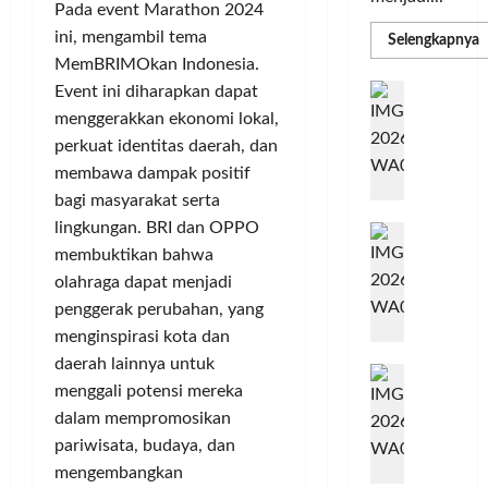
Pada event Marathon 2024
ini, mengambil tema
R
Selengkapnya
m
MemBRIMOkan Indonesia.
a
P
I
Event ini diharapkan dapat
S
N
u
menggerakkan ekonomi lokal,
M
A
perkuat identitas daerah, dan
S
C
E
membawa dampak positif
d
R
M
bagi masyarakat serta
J
A
P
lingkungan. BRI dan OPPO
A
F
M
c
membuktikan bahwa
T
e
F
olahraga dapat menjadi
r
e
penggerak perubahan, yang
H
s
menginspirasi kota dan
a
t
daerah lainnya untuk
r
d
i
menggali potensi mereka
e
i
v
dalam mempromosikan
a
r
a
l
pariwisata, budaya, dan
k
l
m
a
2
mengembangkan