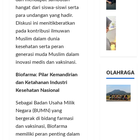
l
m
a
2
hangat dari siswa-siswi serta
e
n
0
para undangan yang hadir.
M
1
G
2
Diskusi ini menitikberatkan
e
6
a
6
pada kontribusi ilmuwan
l
S
r
J
Muslim dalam dunia
a
e
a
a
l
r
kesehatan serta peran
n
d
u
i
s
generasi muda Muslim dalam
i
i
e
i
A
inovasi medis dan vaksinasi.
B
s
3
j
OLAHRAGA
R
5
T
Biofarma: Pilar Kemandirian
a
I
G
a
n
dan Ketahanan Industri
m
H
h
g
Kesehatan Nasional
o
a
u
U
,
d
n
M
Sebagai Badan Usaha Milik
Touring
B
i
d
K
Negara (BUMN) yang
Penuh
R
r
a
M
bergerak di bidang farmasi
Cerita, LA
I
k
n
P
dan vaksinasi, Biofarma
32 Riders
K
a
J
e
memiliki peran penting dalam
Nikmati
C
n
a
r