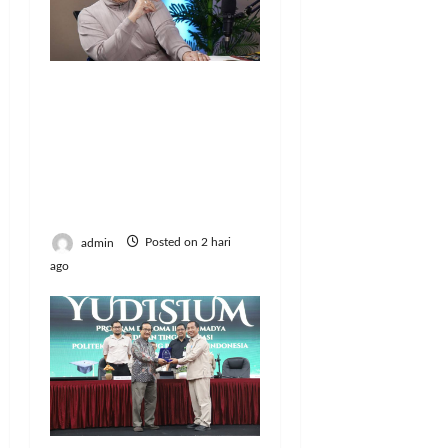
Gugatan Rp100 Juta
terhadap Connie
Rahakundini Bakrie
Terdaftar di PN
Cibinong, Ini
Perkaranya
admin
Posted on 2 hari
ago