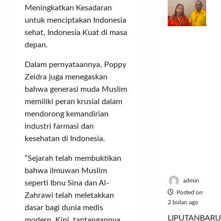
o
n
n
a
S
M
Meningkatkan Kesadaran
m
d
t
y
e
u
untuk menciptakan Indonesia
u
e
a
r
s
sehat, Indonesia Kuat di masa
Dinilai
n
r
a
i
i
Posted
depan.
Cacat
i
v
n
e
k
on
Hukum
t
e
P
A
6
,
Dalam pernyataannya, Poppy
dan
a
n
e
bulan
:
M
Zeidra juga menegaskan
Dipaksak
s
ago
s
l
P
u
an,
bahwa generasi muda Muslim
S
i
a
e
s
Sejumlah
e
A
memiliki peran krusial dalam
n
r
i
PDK
p
t
g
e
mendorong kemandirian
c
Kosgoro
e
a
g
b
y
industri farmasi dan
1957
d
s
a
u
c
kesehatan di Indonesia.
Tegas
a
P
n
t
l
Menolak
M
o
a
e
“Sejarah telah membuktikan
Mubes V
u
l
n
J
bahwa ilmuwan Muslim
Posted
s
u
T
a
on
admin
seperti Ibnu Sina dan Al-
i
s
i
d
5
Posted on
Zahrawi telah meletakkan
c
i
k
bulan
i
2 bulan ago
dasar bagi dunia medis
y
U
ago
e
K
LIPUTANBARU
modern. Kini, tantangannya