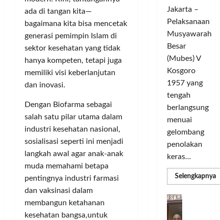
c
d
t
o
Jakarta –
l
a
ada di tangan kita—
L
m
e
Pelaksanaan
r
i
u
bagaimana kita bisa mencetak
G
a
g
Musyawarah
n
generasi pemimpin Islam di
e
T
a
i
Besar
sektor kesehatan yang tidak
l
a
C
t
(Mubes) V
hanya kompeten, tetapi juga
a
n
h
a
Kosgoro
memiliki visi keberlanjutan
r
g
a
s
1957 yang
dan inovasi.
G
s
m
O
tengah
o
e
p
l
Dengan Biofarma sebagai
w
berlangsung
l
i
a
salah satu pilar utama dalam
e
y
menuai
o
h
s
industri kesehatan nasional,
a
n
r
gelombang
T
n
s
sosialisasi seperti ini menjadi
a
penolakan
o
g
M
g
langkah awal agar anak-anak
keras...
u
S
e
a
muda memahami betapa
r
e
m
T
R
Selengkapnya
pentingnya industri farmasi
i
m
m
a
e
a
dan vaksinasi dalam
n
a
n
r
D
P
membangun ketahanan
C
g
k
a
b
e
H
U
kesehatan bangsa,untuk
i
s
d
a