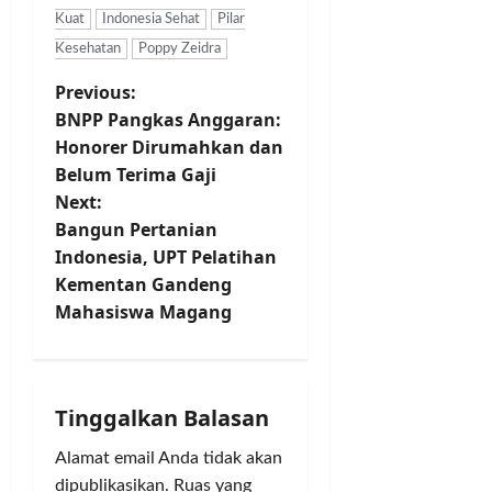
0
d
t
g
Kuat
Indonesia Sehat
Pilar
J
a
i
S
u
Kesehatan
Poppy Zeidra
M
c
i
t
P
e
Previous:
s
n
a
n
d
g
BNPP Pangkas Anggaran:
o
u
i
g
Honorer Dirumahkan dan
Posted
j
S
u
Belum Terima Gaji
on
s
u
e
n
1
Next:
S
j
g
tahun
t
Bangun Pertanian
t
u
K
ago
Indonesia, UPT Pelatihan
a
m
a
n
d
Kementan Gandeng
l
d
i
a
Mahasiswa Magang
e
a
o
h
r
n
W
G
v
M
i
o
a
l
l
i
Tinggalkan Balasan
h
a
k
a
y
a
g
Alamat email Anda tidak akan
k
a
r
dipublikasikan.
Ruas yang