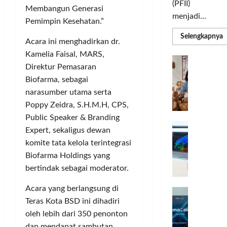
(PFII)
Membangun Generasi
menjadi...
Pemimpin Kesehatan.”
R
Selengkapnya
Acara ini menghadirkan dr.
m
a
Kamelia Faisal, MARS,
P
I
S
Direktur Pemasaran
N
u
M
Biofarma, sebagai
A
S
narasumber utama serta
C
E
d
R
Poppy Zeidra, S.H.M.H, CPS,
M
J
A
Public Speaker & Branding
P
A
F
M
Expert, sekaligus dewan
c
T
komite tata kelola terintegrasi
e
F
Biofarma Holdings yang
r
e
bertindak sebagai moderator.
H
s
a
t
Acara yang berlangsung di
r
d
i
Teras Kota BSD ini dihadiri
e
i
v
a
oleh lebih dari 350 penonton
r
a
l
k
dan mendapat sambutan