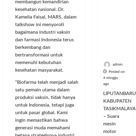
Hangatn
membangun kemandirian
P
L
r
l
ya
a
u
kesehatan nasional. Dr.
i
u
Persauda
n
m
n
Kamelia Faisal, MARS, dalam
a
raan di
c
a
g
s
talkshow ini menyoroti
Rumah
o
C
a
P
bagaimana industri vaksin
Panggun
r
o
n
a
dan farmasi Indonesia terus
g
a
l
P
s
berkembang dan
Tasikmal
n
o
e
a
bertransformasi untuk
aya
D
r
r
r
o
memenuhi kebutuhan
I
n
d
admin
r
M
a
kesehatan masyarakat.
a
Posted on
o
A
j
n
4 minggu
n
“Biofarma telah menjadi salah
G
u
T
ago
g
E
satu pemain utama dalam
a
a
LIPUTANBARU
T
d
l
m
produksi vaksin, tidak hanya
KABUPATEN
r
a
T
p
untuk Indonesia, tetapi juga
TASIKMALAYA
a
n
e
i
untuk pasar global. Kami
n
M
– Suara
r
l
ingin memastikan bahwa
s
e
l
mesin
k
generasi muda memahami
f
n
u
a
motor
betapa strategisnya industri