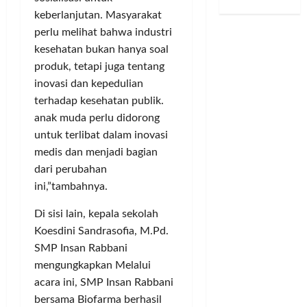
P
,
bulan
S
r
u
D
keberlanjutan. Masyarakat
ago
e
d
u
d
s
u
perlu melihat bahwa industri
n
a
k
s
i
g
kesehatan bukan hanya soal
d
n
a
2
P
a
u
J
produk, tetapi juga tentang
m
0
u
a
k
u
t
2
b
inovasi dan kepedulian
n
u
v
o
6
l
J
terhadap kesehatan publik.
n
e
T
i
u
anak muda perlu didorong
g
n
e
k
a
Posted
untuk terlibat dalam inovasi
I
t
r
,
l
on
medis dan menjadi bagian
m
u
t
K
B
2
dari perubahan
a
s
a
e
bulan
e
m
S
ini,”tambahnya.
n
ago
t
l
–
a
g
u
i
Di sisi lain, kepala sekolah
R
l
k
a
S
Koesdini Sandrasofia, M.Pd.
i
i
a
D
a
r
n
p
SMP Insan Rabbani
P
h
i
g
T
D
mengungkapkan Melalui
a
n
S
a
B
m
acara ini, SMP Insan Rabbani
T
i
n
a
P
bersama Biofarma berhasil