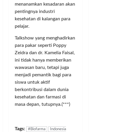
u
k
g
p
T
menanamkan kesadaran akan
m
u
a
e
B
pentingnya industri
p
t
n
r
K
kesehatan di kalangan para
a
!
M
a
A
h
pelajar.
e
K
S
R
l
a
e
Posted
Talkshow yang menghadirkan
u
a
b
c
on
a
para pakar seperti Poppy
k
u
3
a
h
u
bulan
Zeidra dan dr. Kamelia Faisal,
p
r
P
ago
k
a
a
ini tidak hanya memberikan
a
a
t
I
wawasan baru, tetapi juga
d
n
e
l
menjadi pemantik bagi para
a
M
n
e
siswa untuk aktif
t
o
T
g
berkontribusi dalam dunia
i
n
a
a
kesehatan dan farmasi di
M
e
n
l
a
y
masa depan, tutupnya.(***)
g
R
r
P
e
p
g
o
r
7
o
l
a
0
Tags:
n
#Biofarma
Indonesia
i
n