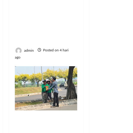
Resmi Lulus! 126
Mahasiswa Politeknik
Enjiniring Kementan
Siap Terjun Dukung
Transformasi
Pertanian Indonesia
admin
Posted on 4 hari
ago
Jumat Berkah, BRI
Bekasi Harapan Indah