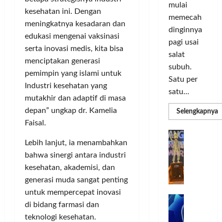
o
d
a
n
mulai
r
i
kesehatan ini. Dengan
s
I
memecah
m
r
d
meningkatnya kesadaran dan
n
dinginnya
a
i
i
o
edukasi mengenai vaksinasi
pagi usai
s
k
S
v
serta inovasi medis, kita bisa
i
salat
a
e
a
menciptakan generasi
D
n
l
subuh.
s
pemimpin yang islami untuk
i
L
u
i
Satu per
Industri kesehatan yang
g
u
r
satu...
i
mutakhir dan adaptif di masa
m
u
Posted
t
a
h
depan” ungkap dr. Kamelia
R
Selengkapnya
on
m
a
C
I
Faisal.
4
a
l
o
n
T
G
minggu
P
P
l
Lebih lanjut, ia menambahkan
d
ago
a
C
e
o
L
o
bahwa sinergi antara industri
b
3
r
r
n
u
R
kesehatan, akademisi, dan
b
N
I
e
n
generasi muda sangat penting
H
a
M
s
P
g
untuk mempercepat inovasi
d
n
A
i
M
k
R
di bidang farmasi dan
k
G
a
P
e
a
T
teknologi kesehatan.
a
E
K
n