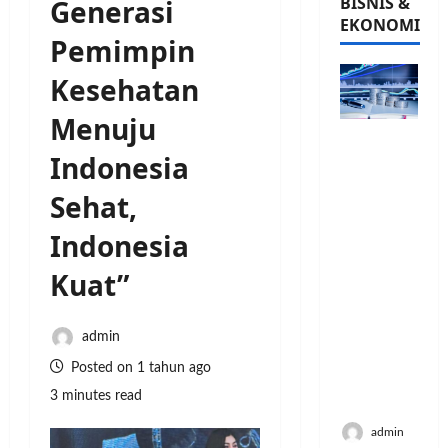
BISNIS &
Generasi
EKONOMI
Pemimpin
Kesehatan
Menuju
PFII
Indonesia
Strategis
untuk
Sehat,
Memperk
uat
Indonesia
Sektor
Ekonomi
Kuat”
dan
Moneter
Jangka
admin
Panjang
Posted on 1 tahun ago
Menenga
3 minutes read
h
admin