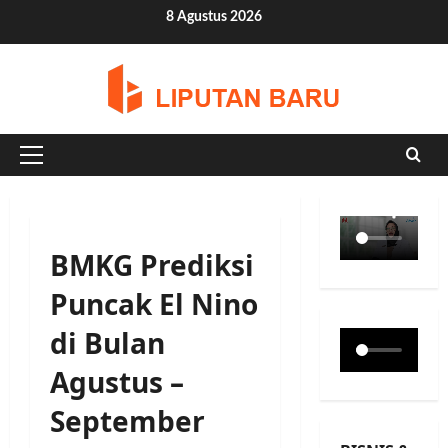
Skip
8 Agustus 2026
to
content
Primary
Menu
BMKG Prediksi
Puncak El Nino
di Bulan
Agustus –
September