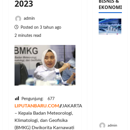
BISNIS &
2023
EKONOMI
admin
Posted on 3 tahun ago
2 minutes read
PFII
Strategis
untuk
Memperk
uat
Sektor
Ekonomi
dan
Moneter
Jangka
Pengunjung:
677
Panjang
LIPUTANBARU.COM
//
JAKARTA
Menenga
– Kepala Badan Meteorologi,
h
Klimatologi, dan Geofisika
admin
(BMKG) Dwikorita Karnawati