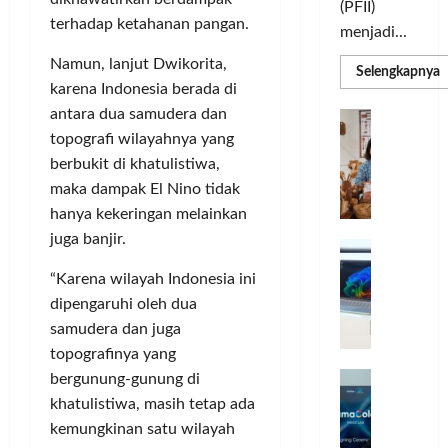
(PFII)
terhadap ketahanan pangan.
menjadi...
Namun, lanjut Dwikorita,
R
Selengkapnya
m
karena Indonesia berada di
a
P
antara dua samudera dan
I
S
N
topografi wilayahnya yang
u
M
A
berbukit di khatulistiwa,
S
C
E
maka dampak El Nino tidak
d
R
M
hanya kekeringan melainkan
J
A
juga banjir.
P
A
F
M
c
T
“Karena wilayah Indonesia ini
e
F
dipengaruhi oleh dua
r
e
samudera dan juga
H
s
topografinya yang
a
t
r
d
bergunung-gunung di
i
e
i
v
khatulistiwa, masih tetap ada
a
r
a
kemungkinan satu wilayah
l
k