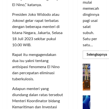
o
d
a
n
mulai
El Nino,” katanya.
r
i
s
I
memecah
m
r
d
n
Presiden Joko Widodo atau
dinginnya
a
i
i
o
Jokowi gelar rapat terbatas
pagi usai
s
k
S
v
i
dengan beberapa menteri di
salat
a
e
a
D
n
l
Istana Negara, Jakarta, Selasa
subuh.
s
i
L
u
i
18 Juli 2023 sekitar pukul
Satu per
g
u
r
10.00 WIB.
satu...
i
m
u
Posted
t
a
h
Rapat itu mengagendakan
R
Selengkapnya
on
m
a
C
I
dua isu yakni tentang
3
a
l
o
n
T
G
minggu
antisipasi fenomena El Nino
P
P
l
d
ago
a
C
dan percepatan eliminasi
e
o
L
o
b
3
tuberkulosis.
r
r
n
u
R
b
N
I
e
n
Adapun menteri yang
H
a
M
s
P
g
diundang dalan ratas tersebut
d
n
A
i
M
k
R
Menteri Koordinator bidang
k
G
a
P
e
a
T
a
Kemaritiman dan Investasi
E
K
n