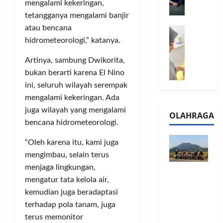
l
mengalami kekeringan,
m
a
2
tetangganya mengalami banjir
e
n
0
atau bencana
M
1
G
2
e
hidrometeorologi,” katanya.
6
a
6
l
S
r
J
Artinya, sambung Dwikorita,
a
e
a
a
bukan berarti karena El Nino
l
r
n
d
u
i
ini, seluruh wilayah serempak
s
i
i
e
i
mengalami kekeringan. Ada
A
B
s
3
j
juga wilayah yang mengalami
OLAHRAGA
R
5
T
a
bencana hidrometeorologi.
I
G
a
n
m
H
h
g
“Oleh karena itu, kami juga
o
a
u
U
mengimbau, selain terus
,
d
n
M
menjaga lingkungan,
Touring
B
i
d
K
mengatur tata kelola air,
Penuh
R
r
a
M
kemudian juga beradaptasi
Cerita, LA
I
k
n
P
32 Riders
K
terhadap pola tanam, juga
a
J
e
Nikmati
C
n
terus memonitor
a
r