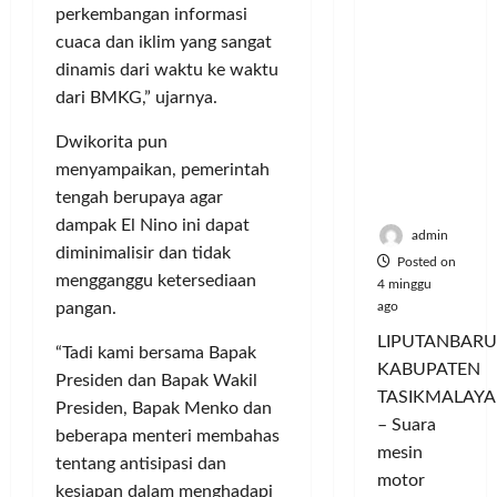
Hangatn
P
L
r
l
perkembangan informasi
ya
a
u
i
u
cuaca dan iklim yang sangat
Persauda
n
m
n
a
dinamis dari waktu ke waktu
raan di
c
a
g
s
dari BMKG,” ujarnya.
Rumah
o
C
a
P
Panggun
r
o
n
a
Dwikorita pun
g
a
l
P
s
menyampaikan, pemerintah
Tasikmal
n
o
e
a
tengah berupaya agar
aya
D
r
r
r
dampak El Nino ini dapat
o
I
n
d
admin
r
diminimalisir dan tidak
M
a
a
Posted on
o
A
j
mengganggu ketersediaan
n
4 minggu
n
G
u
T
pangan.
ago
g
E
a
a
LIPUTANBARU
T
d
“Tadi kami bersama Bapak
l
m
KABUPATEN
r
a
T
p
Presiden dan Bapak Wakil
TASIKMALAYA
a
n
e
i
Presiden, Bapak Menko dan
n
M
– Suara
r
l
beberapa menteri membahas
s
e
l
mesin
k
tentang antisipasi dan
f
n
u
a
motor
kesiapan dalam menghadapi