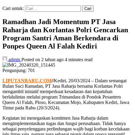
Cari untuk:
Ramadhan Jadi Momentum PT Jasa
Raharja dan Korlantas Polri Gencarkan
Program Santri Aman Berkendara di
Ponpes Queen Al Falah Kediri
admin
Posted on 2 tahun ago
4 minutes read
Pengunjung:
701
LIPUTANBARU.COM
//
Kediri, 20/03/2024 – Dalam semangat
Bulan Suci Ramadan, PT Jasa Raharja bersama Korlantas Polri
mengambil inisiatif memperkuat kesadaran dan kepatuhan
berlalulintas melalui program Trimandara di Pondok Pesantren
Queen Al Falah, Ploso, Kecamatan Mojo, Kabupaten Kediri, Jawa
Timur pada Rabu (20/3/2024).
Kegiatan ini menegaskan komitmen Jasa Raharja dalam
mengimplementasikan tugas dan fungsi perusahaan. Tidak hanya
sebagai penyelenggara perlindungan wajib bagi korban kecelakaan
lalu lintas saja, namun juga sebagai pionir dalam upaya preventif