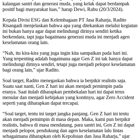
kalangan santri dan generasi muda, yang kelak dapat berdampak
positif bagi masyarakat luas,” harap Dewi, Rabu (20/3/2024).
Kepala Divisi ESG dan Kelembagaan PT Jasa Raharja, Radito
Risangadi menjelaskan bahwa apa yang ditekankan melalui kegiatan
ini bukan hanya agar dapat melindungi dirinya sendiri ketika
berkendara, tapi juga bagaimana generasi muda ini menjadi agen
keselamatan orang lain.
“Nah, itu kira-kira yang juga ingin kita sampaikan pada hari ini.
Yang terpenting adalah bagaimana agar Gen Z ini tak hanya dapat
melindungi dirinya sendiri, tetapi juga menjadi pelopor keselamatan
bagi orang lain,” ujar Radito.
Soal target, Radito menegaskan bahwa ia berpikir realistis saja.
Suatu saat nanti, Gen Z hari ini akan menjadi pemimpin pada
eranya. Saat itulah diharapkan pembekalan hari ini dapat terus
menular dan menjadi kebijakan yang kontinyu, agar Zero Accident
seperti yang diharapkan dapat tercapai.
“Soal target, tentu ini target jangka panjang. Gen Z hari ini tentu
akan menjadi pemimpin di masa depan. Maka, kami pun berpikir
realistis, bahwa di masa mendatang, para santri ini, Gen Z ini dapat
menjadi pelopor, pendukung dan agen keselamatan lalu lintas
sebagaimana diharapkan oleh Kepolisian dan Jasa Raharja,” ujar