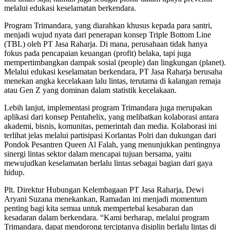
melalui edukasi keselamatan berkendara.
Program Trimandara, yang diarahkan khusus kepada para santri,
menjadi wujud nyata dari penerapan konsep Triple Bottom Line
(TBL) oleh PT Jasa Raharja. Di mana, perusahaan tidak hanya
fokus pada pencapaian keuangan (profit) belaka, tapi juga
mempertimbangkan dampak sosial (people) dan lingkungan (planet).
Melalui edukasi keselamatan berkendara, PT Jasa Raharja berusaha
menekan angka kecelakaan lalu lintas, terutama di kalangan remaja
atau Gen Z yang dominan dalam statistik kecelakaan.
Lebih lanjut, implementasi program Trimandara juga merupakan
aplikasi dari konsep Pentahelix, yang melibatkan kolaborasi antara
akademi, bisnis, komunitas, pemerintah dan media. Kolaborasi ini
terlihat jelas melalui partisipasi Korlantas Polri dan dukungan dari
Pondok Pesantren Queen Al Falah, yang menunjukkan pentingnya
sinergi lintas sektor dalam mencapai tujuan bersama, yaitu
mewujudkan keselamatan berlalu lintas sebagai bagian dari gaya
hidup.
Plt. Direktur Hubungan Kelembagaan PT Jasa Raharja, Dewi
Aryani Suzana menekankan, Ramadan ini menjadi momentum
penting bagi kita semua untuk mempertebal kesabaran dan
kesadaran dalam berkendara. “Kami berharap, melalui program
Trimandara, dapat mendorong terciptanya disiplin berlalu lintas di