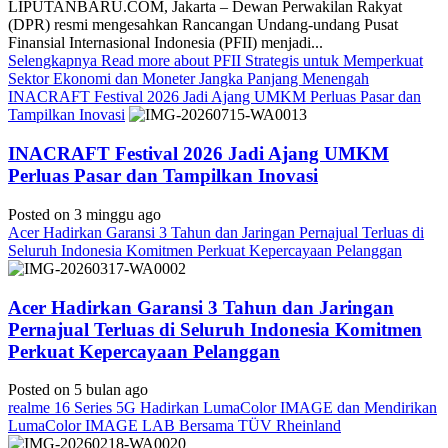
LIPUTANBARU.COM, Jakarta – Dewan Perwakilan Rakyat
(DPR) resmi mengesahkan Rancangan Undang-undang Pusat
Finansial Internasional Indonesia (PFII) menjadi...
Selengkapnya
Read more about PFII Strategis untuk Memperkuat
Sektor Ekonomi dan Moneter Jangka Panjang Menengah
INACRAFT Festival 2026 Jadi Ajang UMKM Perluas Pasar dan
Tampilkan Inovasi
INACRAFT Festival 2026 Jadi Ajang UMKM
Perluas Pasar dan Tampilkan Inovasi
Posted on 3 minggu ago
Acer Hadirkan Garansi 3 Tahun dan Jaringan Pernajual Terluas di
Seluruh Indonesia Komitmen Perkuat Kepercayaan Pelanggan
Acer Hadirkan Garansi 3 Tahun dan Jaringan
Pernajual Terluas di Seluruh Indonesia Komitmen
Perkuat Kepercayaan Pelanggan
Posted on 5 bulan ago
realme 16 Series 5G Hadirkan LumaColor IMAGE dan Mendirikan
LumaColor IMAGE LAB Bersama TÜV Rheinland