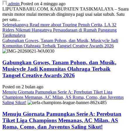
admin
Posted on 4 minggu ago
LIPUTANBARU.COM, KABUPATEN TASIKMALAYA – Suara
mesin motor mulai memecah dinginnya pagi usai salat subuh. Satu
per satu...
Selengkapnya
Read more about Touring Penuh Cerita, LA 32
Riders Nikmati Hangatnya Persaudaraan di Rumah Panggung
Tasikmalaya
Gabungkan Gowes, Tanam Pohon, dan Musik, Musicycle Jadi
Komunitas Olahraga Terbaik Tangsel Creative Awards 2026
Gabungkan Gowes, Tanam Pohon, dan Musik,
Musicycle Jadi Komunitas Olahraga Terbaik
Tangsel Creative Awards 2026
Posted on 2 bulan ago
Menuju Giornata Pamungkas Serie A: Perebutan Tiket Liga
Champions Memanas, AC Milan, AS Roma, Como, dan Juventus
Saling Sikut!
Menuju Giornata Pamungkas Serie A: Perebutan
Tiket Liga Champions Memanas, AC Milan, AS
Roma, Como, dan Juventus Saling Sikut!