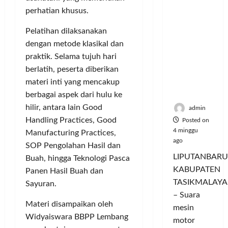
Hangatn
P
L
r
l
perhatian khusus.
ya
a
u
i
u
Persauda
n
m
n
a
Pelatihan dilaksanakan
raan di
c
a
g
s
dengan metode klasikal dan
Rumah
o
C
a
P
praktik. Selama tujuh hari
Panggun
r
o
n
a
berlatih, peserta diberikan
g
a
l
P
s
Tasikmal
n
materi inti yang mencakup
o
e
a
aya
D
r
berbagai aspek dari hulu ke
r
r
o
I
n
d
hilir, antara lain Good
admin
r
M
a
a
Handling Practices, Good
Posted on
o
A
j
n
4 minggu
Manufacturing Practices,
n
G
u
T
ago
SOP Pengolahan Hasil dan
g
E
a
a
LIPUTANBARU
Buah, hingga Teknologi Pasca
T
d
l
m
KABUPATEN
Panen Hasil Buah dan
r
a
T
p
TASIKMALAYA
a
n
Sayuran.
e
i
n
M
– Suara
r
l
Materi disampaikan oleh
s
e
l
mesin
k
f
Widyaiswara BBPP Lembang
n
u
a
motor