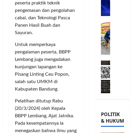
n
peserta praktik teknik
n
L
o
u
G
pengemasan dan pengolahan
A
m
j
o
B
cabai, dan Teknologi Pasca
i
u
w
Posted
B
G
t
G
on
Panen Hasil Buah dan
e
e
o
m
8
i
s
Sayuran.
r
bulan
w
e
o
,
ago
s
e
n
r
Untuk memperkaya
T
a
s
P
n
a
pengalaman peserta, BBPP
m
K
e
a
n
Lembang juga mengadakan
M
a
o
r
t
a
kunjungan lapangan ke
i
T
n
k
a
m
Pisang Linting Ceu Popon,
l
Ü
s
u
P
P
salah satu UMKM di
a
V
e
a
a
o
d
Kabupaten Bandung.
R
r
t
m
h
K
h
v
K
u
o
Pelatihan ditutup Rabu
e
e
a
e
n
n
(20/3/2024) oleh Kepala
-
i
s
p
g
,
POLITIK
2
n
i
BBPP Lembang, Ajat Jatnika.
e
k
d
& HUKUM
,
l
,
r
a
Pada kesempatannya Ia
a
K
a
I
c
s
n
menegaskan bahwa ilmu yang