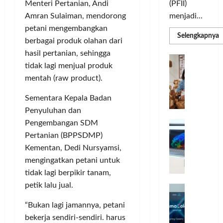
(PFII)
Menteri Pertanian, Andi
menjadi...
Amran Sulaiman, mendorong
petani mengembangkan
R
Selengkapnya
berbagai produk olahan dari
m
a
hasil pertanian, sehingga
P
I
S
tidak lagi menjual produk
N
u
M
mentah (raw product).
A
S
C
E
Sementara Kepala Badan
d
R
M
Penyuluhan dan
J
A
P
A
Pengembangan SDM
F
M
c
T
Pertanian (BPPSDMP)
e
F
Kementan, Dedi Nursyamsi,
r
e
mengingatkan petani untuk
H
s
tidak lagi berpikir tanam,
a
t
petik lalu jual.
r
d
i
e
i
v
“Bukan lagi jamannya, petani
a
r
a
bekerja sendiri-sendiri. harus
l
k