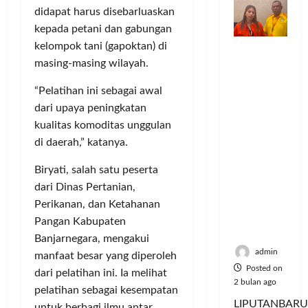
o
n
n
a
S
M
didapat harus disebarluaskan
m
d
t
y
e
u
kepada petani dan gabungan
u
e
a
r
s
kelompok tani (gapoktan) di
Dinilai
n
r
a
i
i
Posted
masing-masing wilayah.
Cacat
i
v
n
e
k
on
Hukum
t
e
P
A
6
,
“Pelatihan ini sebagai awal
dan
a
n
e
bulan
:
M
dari upaya peningkatan
Dipaksak
s
ago
s
l
P
u
an,
S
kualitas komoditas unggulan
i
a
e
s
Sejumlah
e
A
n
di daerah,” katanya.
r
i
PDK
p
t
g
e
c
Kosgoro
Biryati, salah satu peserta
e
a
g
b
y
1957
d
s
dari Dinas Pertanian,
a
u
c
Tegas
a
P
n
t
Perikanan, dan Ketahanan
l
Menolak
M
o
a
e
Pangan Kabupaten
Mubes V
u
l
n
J
Posted
Banjarnegara, mengakui
s
u
T
a
on
admin
manfaat besar yang diperoleh
i
s
i
d
5
Posted on
dari pelatihan ini. Ia melihat
c
i
k
bulan
i
2 bulan ago
pelatihan sebagai kesempatan
y
U
ago
e
K
LIPUTANBARU
untuk berbagi ilmu antar