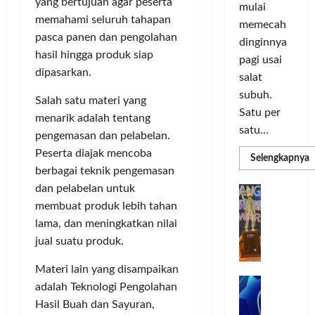
o
d
a
yang bertujuan agar peserta
n
mulai
r
i
s
I
memahami seluruh tahapan
memecah
m
r
d
n
pasca panen dan pengolahan
dinginnya
a
i
i
o
hasil hingga produk siap
pagi usai
s
k
S
v
dipasarkan.
i
salat
a
e
a
D
n
l
subuh.
s
Salah satu materi yang
i
L
u
i
Satu per
menarik adalah tentang
g
u
r
satu...
pengemasan dan pelabelan.
i
m
u
Posted
Peserta diajak mencoba
t
a
h
R
Selengkapnya
on
m
a
C
berbagai teknik pengemasan
I
3
a
l
o
n
T
dan pelabelan untuk
G
minggu
P
P
l
d
ago
a
membuat produk lebih tahan
C
e
o
L
o
b
lama, dan meningkatkan nilai
3
r
r
n
u
R
jual suatu produk.
b
N
I
e
n
H
a
M
s
P
g
Materi lain yang disampaikan
d
n
A
i
M
k
R
adalah Teknologi Pengolahan
k
G
a
P
e
a
Hasil Buah dan Sayuran,
T
a
E
K
n