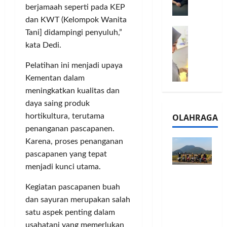
l
berjamaah seperti pada KEP
m
a
2
e
dan KWT (Kelompok Wanita
n
0
M
1
G
Tani] didampingi penyuluh,”
2
e
6
a
6
kata Dedi.
l
S
r
J
a
e
a
Pelatihan ini menjadi upaya
a
l
r
n
d
Kementan dalam
u
i
s
i
meningkatkan kualitas dan
i
e
i
A
daya saing produk
B
s
3
j
OLAHRAGA
hortikultura, terutama
R
5
T
a
penanganan pascapanen.
I
G
a
n
m
Karena, proses penanganan
H
h
g
o
a
pascapanen yang tepat
u
U
,
d
n
M
menjadi kunci utama.
Touring
B
i
d
K
Penuh
R
r
Kegiatan pascapanen buah
a
M
Cerita, LA
I
k
n
dan sayuran merupakan salah
P
32 Riders
K
a
J
e
satu aspek penting dalam
Nikmati
C
n
a
r
usahatani yang memerlukan