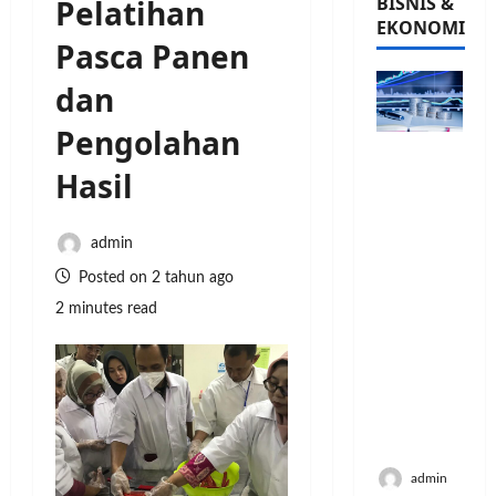
BISNIS &
Pelatihan
EKONOMI
Pasca Panen
dan
Pengolahan
PFII
Hasil
Strategis
untuk
Memperk
admin
uat
Sektor
Posted on 2 tahun ago
Ekonomi
2 minutes read
dan
Moneter
Jangka
Panjang
Menenga
h
admin