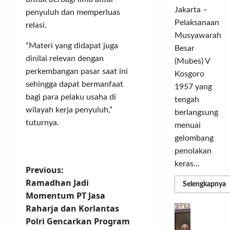
c
d
t
o
Jakarta –
l
a
L
penyuluh dan memperluas
m
e
Pelaksanaan
r
i
u
relasi.
G
a
g
Musyawarah
n
e
T
“Materi yang didapat juga
a
i
Besar
l
a
C
t
dinilai relevan dengan
(Mubes) V
a
n
h
a
perkembangan pasar saat ini
Kosgoro
r
g
a
s
sehingga dapat bermanfaat
1957 yang
G
s
m
O
bagi para pelaku usaha di
tengah
o
e
p
l
wilayah kerja penyuluh,”
w
berlangsung
l
i
a
tuturnya.
e
y
menuai
o
h
s
a
n
r
gelombang
T
n
s
a
penolakan
o
g
M
g
keras...
P
u
Previous:
S
e
a
r
e
Ramadhan Jadi
m
T
R
Selengkapnya
o
i
m
m
a
e
Momentum PT Jasa
a
n
a
n
r
D
Raharja dan Korlantas
P
s
C
g
k
a
b
e
Polri Gencarkan Program
H
U
i
s
d
a