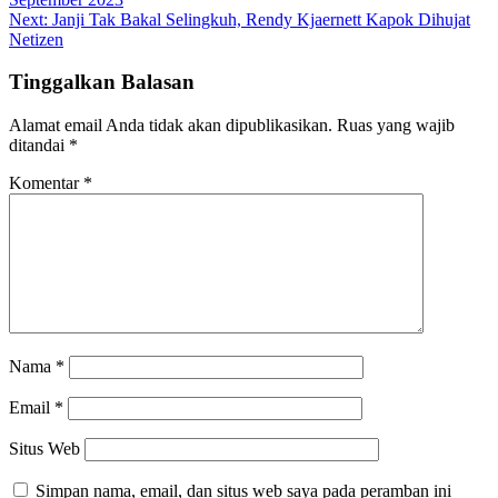
Next:
Janji Tak Bakal Selingkuh, Rendy Kjaernett Kapok Dihujat
Netizen
Tinggalkan Balasan
Alamat email Anda tidak akan dipublikasikan.
Ruas yang wajib
ditandai
*
Komentar
*
Nama
*
Email
*
Situs Web
Simpan nama, email, dan situs web saya pada peramban ini