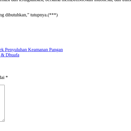
ng dibutuhkan,” tutupnya.(***)
ek Penyuluhan Keamanan Pangan
m & Dhuafa
dai
*