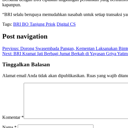
kapanpun.
“BRI selalu berupaya memudahkan nasabah untuk setiap transaksi ya
Tags:
BRI BO Tanjung Priok
Digital CS
Post navigation
Previous:
Dorong Swasembada Pangan, Kementan Laksanakan Bimt
Next:
BRI Kramat Jati Berbagi Jumat Berkah di Yayasan Griya Yati
Tinggalkan Balasan
Alamat email Anda tidak akan dipublikasikan.
Ruas yang wajib ditan
Komentar
*
Nama
*