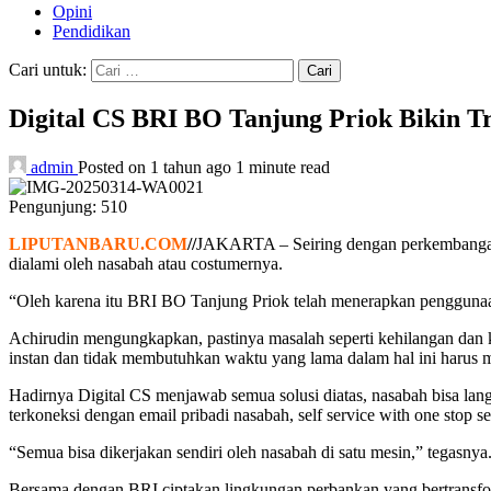
Opini
Pendidikan
Cari untuk:
Digital CS BRI BO Tanjung Priok Bikin 
admin
Posted on 1 tahun ago
1 minute read
Pengunjung:
510
LIPUTANBARU.COM
//
JAKARTA – Seiring dengan perkembangan j
dialami oleh nasabah atau costumernya.
“Oleh karena itu BRI BO Tanjung Priok telah menerapkan penggunaan
Achirudin mengungkapkan, pastinya masalah seperti kehilangan dan k
instan dan tidak membutuhkan waktu yang lama dalam hal ini harus 
Hadirnya Digital CS menjawab semua solusi diatas, nasabah bisa la
terkoneksi dengan email pribadi nasabah, self service with one stop s
“Semua bisa dikerjakan sendiri oleh nasabah di satu mesin,” tegasnya
Bersama dengan BRI ciptakan lingkungan perbankan yang bertransf