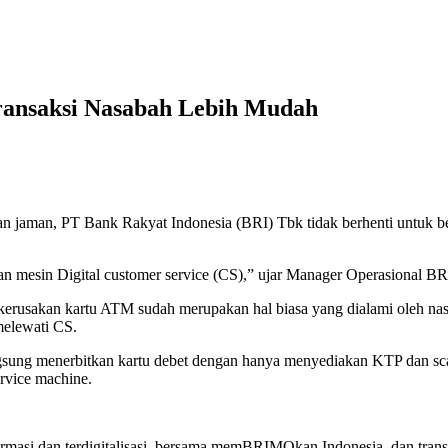
Transaksi Nasabah Lebih Mudah
aman, PT Bank Rakyat Indonesia (BRI) Tbk tidak berhenti untuk ber
 mesin Digital customer service (CS),” ujar Manager Operasional BR
erusakan kartu ATM sudah merupakan hal biasa yang dialami oleh nasab
melewati CS.
ngsung menerbitkan kartu debet dengan hanya menyediakan KTP dan scan
ervice machine.
.
ormasi dan terdigitalisasi, bersama memBRIMOkan Indonesia, dan t