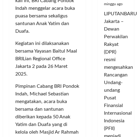
kali ini, BRI Cabang Pondok
minggu ago
Indah menggelar acara buka
LIPUTANBARU
puasa bersama sekaligus
Jakarta –
santunan Anak Yatim dan
Dewan
Duafa.
Perwakilan
Kegiatan ini dilaksanakan
Rakyat
bersama Yayasan Baitul Maal
(DPR)
BRILian Regional Office
resmi
Jakarta 2 pada 26 Maret
mengesahkan
2025.
Rancangan
Undang-
Pimpinan Cabang BRI Pondok
undang
Indah, Michael Sebastian
Pusat
mengatakan, acara buka
Finansial
bersama dan santunan
Internasional
diberikan kepada 50 Anak
Indonesia
Yatim dan Duafa yang di
(PFII)
kelola oleh Masjid Ar Rahmah
menjadi...