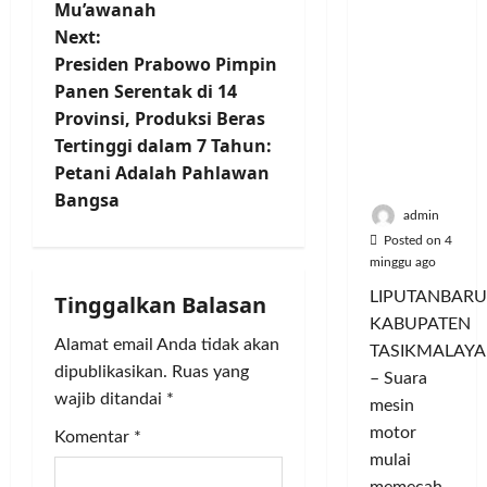
s
i
u
Mu’awanah
ya
n
m
n
a
t
Next:
Persauda
c
a
g
s
Presiden Prabowo Pimpin
raan di
o
C
a
P
n
Rumah
Panen Serentak di 14
r
o
n
a
Panggun
a
l
Provinsi, Produksi Beras
P
s
a
g
n
o
e
Tertinggi dalam 7 Tahun:
a
Tasikmal
D
r
r
r
v
Petani Adalah Pahlawan
aya
o
I
n
d
Bangsa
r
M
a
a
i
admin
o
A
j
n
Posted on 4
n
G
u
g
T
minggu ago
g
E
a
a
LIPUTANBARU
Tinggalkan Balasan
T
d
a
l
m
KABUPATEN
r
a
T
p
Alamat email Anda tidak akan
TASIKMALAYA
a
t
n
e
i
dipublikasikan.
Ruas yang
n
– Suara
M
r
l
i
wajib ditandai
*
s
e
l
mesin
k
f
n
u
a
motor
Komentar
*
o
o
d
a
n
mulai
r
i
s
I
memecah