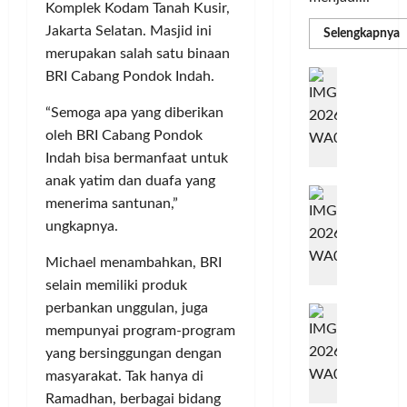
Komplek Kodam Tanah Kusir,
Jakarta Selatan. Masjid ini
R
Selengkapnya
m
merupakan salah satu binaan
a
P
I
BRI Cabang Pondok Indah.
S
N
u
M
“Semoga apa yang diberikan
A
S
C
E
oleh BRI Cabang Pondok
d
R
Indah bisa bermanfaat untuk
M
J
A
anak yatim dan duafa yang
P
A
F
M
menerima santunan,”
c
T
ungkapnya.
e
F
r
e
Michael menambahkan, BRI
H
s
selain memiliki produk
a
t
perbankan unggulan, juga
r
d
i
e
mempunyai program-program
i
v
a
r
yang bersinggungan dengan
a
l
k
l
masyarakat. Tak hanya di
m
a
2
Ramadhan, berbagai bidang