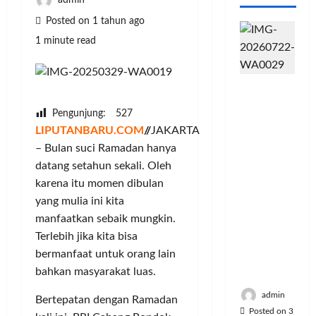
admin
Posted on 1 tahun ago
1 minute read
PFII
Strategis
Pengunjung:
527
untuk
LIPUTANBARU.COM
//
JAKARTA
Memperk
– Bulan suci Ramadan hanya
uat
Sektor
datang setahun sekali. Oleh
Ekonomi
karena itu momen dibulan
dan
yang mulia ini kita
Moneter
manfaatkan sebaik mungkin.
Jangka
Terlebih jika kita bisa
Panjang
bermanfaat untuk orang lain
Menenga
bahkan masyarakat luas.
h
admin
Bertepatan dengan Ramadan
Posted on 3