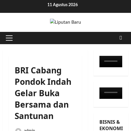
Skip
11 Agustus 2026
to
content
Primary
Menu
BRI Cabang
Pondok Indah
Gelar Buka
Bersama dan
Santunan
BISNIS &
EKONOMI