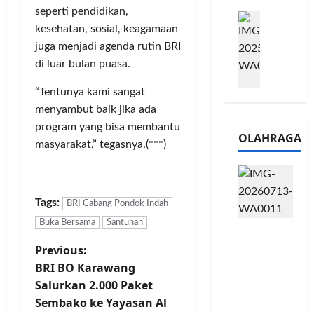
e
n
0
seperti pendidikan,
M
1
G
2
kesehatan, sosial, keagamaan
e
6
a
6
juga menjadi agenda rutin BRI
l
S
r
J
a
di luar bulan puasa.
e
a
a
l
r
n
d
“Tentunya kami sangat
u
i
s
i
i
menyambut baik jika ada
e
i
A
B
s
program yang bisa membantu
3
j
OLAHRAGA
R
5
T
a
masyarakat,” tegasnya.(***)
I
G
a
n
m
H
h
g
o
a
u
U
,
Tags:
d
n
BRI Cabang Pondok Indah
M
B
i
d
K
Buka Bersama
Santunan
Touring
R
r
a
M
Penuh
P
I
Previous:
k
n
P
Cerita, LA
K
a
BRI BO Karawang
J
e
o
32 Riders
C
n
a
r
Salurkan 2.000 Paket
Nikmati
P
L
r
l
Sembako ke Yayasan Al
Hangatn
a
u