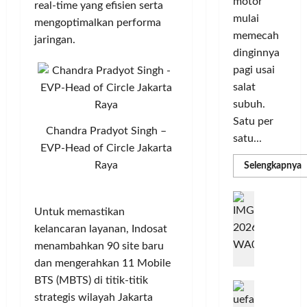
a
n
motor
real-time yang efisien serta
r
i
s
I
mulai
mengoptimalkan performa
m
r
d
n
memecah
jaringan.
a
i
i
o
dinginnya
s
k
S
v
pagi usai
i
a
e
a
salat
D
n
l
s
i
L
subuh.
u
i
g
u
r
Satu per
Chandra Pradyot Singh –
i
m
u
satu...
Posted
t
EVP-Head of Circle Jakarta
a
h
on
a
C
I
Raya
R
Selengkapnya
4
m
l
o
n
minggu
a
P
l
T
d
ago
G
P
e
o
o
a
Untuk memastikan
C
r
L
r
n
b
kelancaran layanan, Indosat
3
b
I
e
u
R
menambahkan 90 site baru
N
a
M
s
n
H
dan mengerahkan 11 Mobile
n
A
i
P
g
BTS (MBTS) di titik-titik
d
k
G
a
M
k
R
strategis wilayah Jakarta
a
E
P
K
e
a