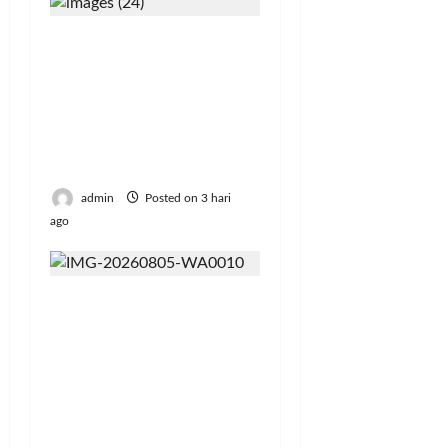
Gugatan Rp100 Juta
terhadap Connie
Rahakundini Bakrie
Terdaftar di PN
Cibinong, Ini
Perkaranya
admin
Posted on 3 hari
ago
Resmi Lulus! 126
Mahasiswa Politeknik
Enjiniring Kementan
Siap Terjun Dukung
Transformasi
Pertanian Indonesia