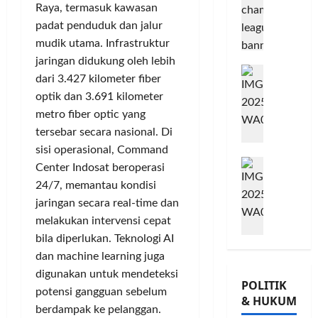
T
n
L
Raya, termasuk kawasan
o
n
n
A
m
u
padat penduduk dan jalur
G
B
i
j
o
Posted
mudik utama. Infrastruktur
B
t
u
on
w
jaringan didukung oleh lebih
e
G
m
8
G
e
dari 3.427 kilometer fiber
r
bulan
o
e
i
s
optik dan 3.691 kilometer
ago
s
w
n
o
,
metro fiber optic yang
a
e
P
r
T
tersebar secara nasional. Di
m
s
e
n
a
a
K
r
a
sisi operasional, Command
n
M
T
o
k
t
a
Center Indosat beroperasi
i
Ü
n
u
a
m
24/7, memantau kondisi
l
V
s
a
P
P
jaringan secara real-time dan
a
R
e
t
a
o
melakukan intervensi cepat
d
h
r
K
m
h
bila diperlukan. Teknologi AI
K
e
v
e
u
o
e
dan machine learning juga
i
a
p
n
n
-
n
s
digunakan untuk mendeteksi
e
g
,
POLITIK
2
l
i
r
k
d
potensi gangguan sebelum
& HUKUM
,
a
,
c
a
a
berdampak ke pelanggan.