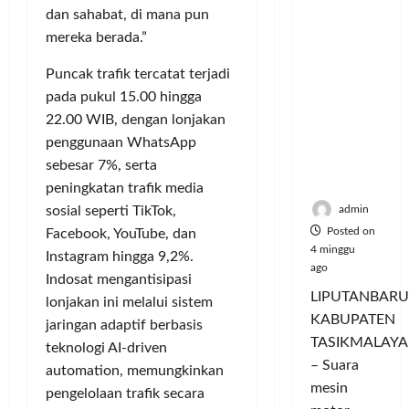
Nikmati
P
L
r
l
dan sahabat, di mana pun
Hangatn
a
u
i
u
mereka berada.”
ya
n
m
n
a
Persauda
c
a
g
s
Puncak trafik tercatat terjadi
raan di
o
C
a
P
pada pukul 15.00 hingga
Rumah
r
o
n
a
22.00 WIB, dengan lonjakan
Panggun
a
l
P
s
g
penggunaan WhatsApp
n
o
e
a
Tasikmal
D
r
sebesar 7%, serta
r
r
aya
o
I
n
peningkatan trafik media
d
r
M
a
a
admin
sosial seperti TikTok,
o
A
j
n
Posted on
Facebook, YouTube, dan
n
G
u
T
4 minggu
Instagram hingga 9,2%.
g
E
a
ago
a
Indosat mengantisipasi
T
d
l
m
LIPUTANBARU
lonjakan ini melalui sistem
r
a
T
p
KABUPATEN
a
jaringan adaptif berbasis
n
e
i
TASIKMALAYA
n
M
r
teknologi AI-driven
l
s
– Suara
e
l
k
automation, memungkinkan
f
n
mesin
u
a
pengelolaan trafik secara
o
d