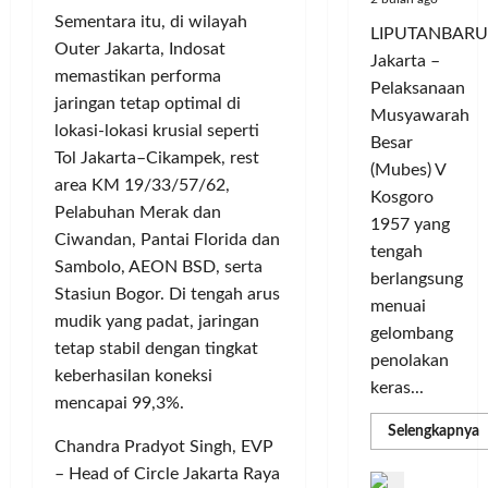
K
c
d
t
Sementara itu, di wilayah
o
LIPUTANBARU
l
a
L
m
Outer Jakarta, Indosat
Jakarta –
e
r
i
u
memastikan performa
Pelaksanaan
G
a
g
n
jaringan tetap optimal di
e
T
Musyawarah
a
i
lokasi-lokasi krusial seperti
l
a
C
Besar
t
Tol Jakarta–Cikampek, rest
a
n
h
a
(Mubes) V
r
area KM 19/33/57/62,
g
a
s
Kosgoro
G
s
m
Pelabuhan Merak dan
O
1957 yang
o
e
p
l
Ciwandan, Pantai Florida dan
tengah
w
l
i
a
Sambolo, AEON BSD, serta
berlangsung
e
y
o
h
Stasiun Bogor. Di tengah arus
s
menuai
a
n
r
mudik yang padat, jaringan
T
n
s
gelombang
a
tetap stabil dengan tingkat
o
g
M
g
penolakan
u
keberhasilan koneksi
S
e
a
keras...
r
e
mencapai 99,3%.
m
T
i
m
a
e
R
Selengkapnya
m
Chandra Pradyot Singh, EVP
n
a
n
r
a
g
k
– Head of Circle Jakarta Raya
a
D
b
P