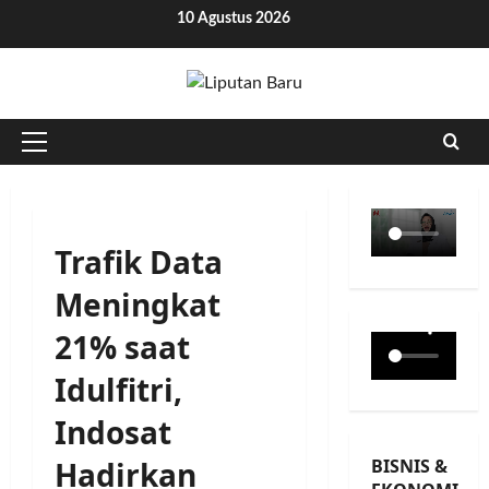
Skip
10 Agustus 2026
to
content
Primary
Menu
Trafik Data
Meningkat
21% saat
Idulfitri,
Indosat
BISNIS &
Hadirkan