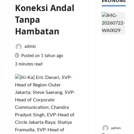
EKONOMI
Koneksi Andal
Tanpa
Hambatan
PFII
Strategis
admin
untuk
Posted on 1 tahun ago
Memperk
3 minutes read
uat
Sektor
Ekonomi
dan
Moneter
Jangka
Panjang
Menenga
h
admin