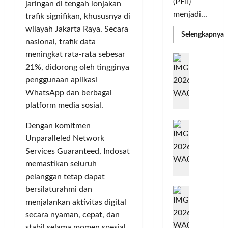
(PFII)
jaringan di tengah lonjakan
menjadi...
trafik signifikan, khususnya di
wilayah Jakarta Raya. Secara
R
Selengkapnya
m
nasional, trafik data
a
meningkat rata-rata sebesar
P
I
S
21%, didorong oleh tingginya
N
u
M
A
penggunaan aplikasi
S
C
E
WhatsApp dan berbagai
d
R
platform media sosial.
M
J
A
P
A
F
Dengan komitmen
M
c
T
Unparalleled Network
e
F
Services Guaranteed, Indosat
r
e
memastikan seluruh
H
s
pelanggan tetap dapat
a
t
bersilaturahmi dan
r
d
i
e
i
menjalankan aktivitas digital
v
a
r
a
secara nyaman, cepat, dan
l
k
l
stabil selama momen spesial