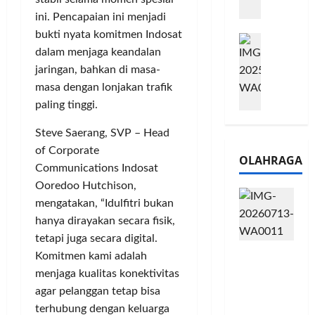
m
a
2
ini. Pencapaian ini menjadi
e
n
0
bukti nyata komitmen Indosat
M
1
G
2
dalam menjaga keandalan
e
6
a
6
l
jaringan, bahkan di masa-
S
r
J
a
e
masa dengan lonjakan trafik
a
a
l
r
n
d
paling tinggi.
u
i
s
i
i
e
Steve Saerang, SVP – Head
i
A
B
s
3
of Corporate
j
OLAHRAGA
R
5
T
a
Communications Indosat
I
G
a
n
Ooredoo Hutchison,
m
H
h
g
mengatakan, “Idulfitri bukan
o
a
u
U
hanya dirayakan secara fisik,
,
d
n
M
tetapi juga secara digital.
B
i
d
K
Touring
R
Komitmen kami adalah
r
a
M
Penuh
I
k
n
menjaga kualitas konektivitas
P
Cerita, LA
K
a
J
e
agar pelanggan tetap bisa
32 Riders
C
n
a
r
terhubung dengan keluarga