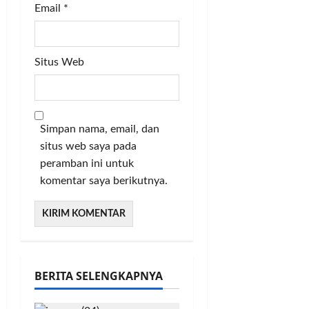
a
y
a
Email
*
k
a
r
a
h
K
m
S
a
l
Situs Web
r
e
b
Posted
m
i
on
a
t
2
n
tahun
a
Simpan nama, email, dan
ago
n
situs web saya pada
Posted
peramban ini untuk
on
Posted
komentar saya berikutnya.
2
on
tahun
1
ago
tahun
ago
BERITA SELENGKAPNYA