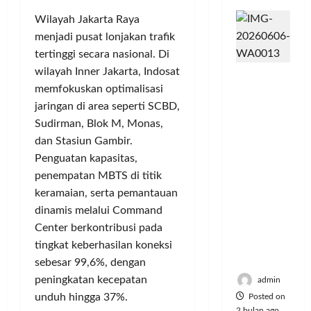
K
n
I
a
s
n
o
d
n
y
S
Wilayah Jakarta Raya
M
m
t
a
e
u
menjadi pusat lonjakan trafik
u
e
a
r
s
Posted
tertinggi secara nasional. Di
n
r
n
i
i
on
wilayah Inner Jakarta, Indosat
Dinilai
i
v
P
e
6
k
memfokuskan optimalisasi
Cacat
t
e
e
bulan
A
,
Hukum
jaringan di area seperti SCBD,
a
ago
n
l
:
M
dan
s
Sudirman, Blok M, Monas,
s
a
P
u
Dipaksak
S
i
n
e
dan Stasiun Gambir.
s
an,
e
A
g
r
i
Penguatan kapasitas,
Sejumlah
p
t
g
e
c
penempatan MBTS di titik
PDK
e
a
a
b
y
keramaian, serta pemantauan
Kosgoro
d
s
n
u
c
dinamis melalui Command
1957
a
P
t
l
Tegas
Center berkontribusi pada
M
o
a
e
Posted
Menolak
u
tingkat keberhasilan koneksi
l
n
J
on
Mubes V
s
u
sebesar 99,6%, dengan
T
a
5
i
s
i
bulan
d
peningkatan kecepatan
admin
c
i
ago
k
i
unduh hingga 37%.
Posted on
y
U
e
2 bulan ago