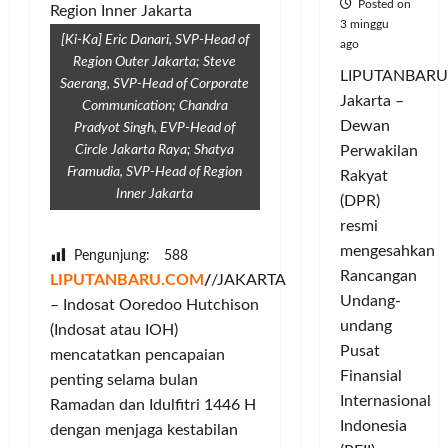
Posted on
3 minggu
[Ki-Ka] Eric Danari, SVP-Head of
ago
Region Outer Jakarta; Steve
LIPUTANBARU
Saerang, SVP-Head of Corporate
Jakarta –
Communication; Chandra
Dewan
Pradyot Singh, EVP-Head of
Perwakilan
Circle Jakarta Raya; Shatya
Framudia, SVP-Head of Region
Rakyat
Inner Jakarta
(DPR)
resmi
mengesahkan
Pengunjung:
588
Rancangan
LIPUTANBARU.COM
/
/JAKARTA
Undang-
– Indosat Ooredoo Hutchison
undang
(Indosat atau IOH)
Pusat
mencatatkan pencapaian
Finansial
penting selama bulan
Internasional
Ramadan dan Idulfitri 1446 H
Indonesia
dengan menjaga kestabilan