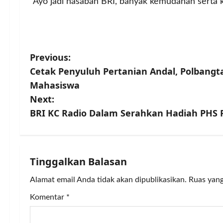
“Ayo jadi nasabah BRI, banyak kemudahan serta k
P
Previous:
Cetak Penyuluh Pertanian Andal, Polban
o
Mahasiswa
s
Next:
BRI KC Radio Dalam Serahkan Hadiah PHS P
t
n
a
Tinggalkan Balasan
v
Alamat email Anda tidak akan dipublikasikan.
Ruas yang
Komentar
*
i