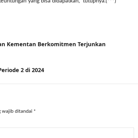
euntungan yang bisa didapatkan,” tutupnya.(***)
gtan Kementan Berkomitmen Terjunkan
eriode 2 di 2024
 wajib ditandai
*