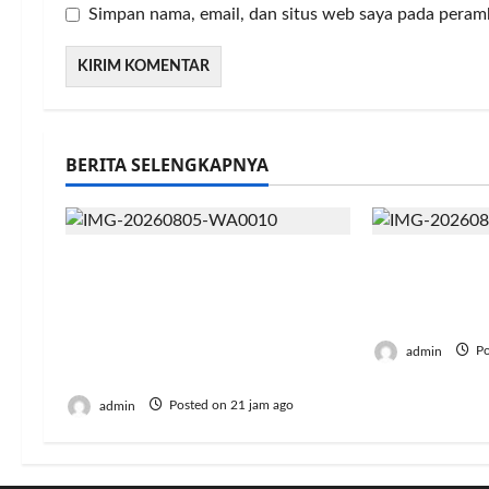
Simpan nama, email, dan situs web saya pada peram
BERITA SELENGKAPNYA
Resmi Lulus! 126 Mahasiswa
Jumat Berka
Politeknik Enjiniring
Harapan In
Kementan Siap Terjun
Semangat B
Dukung Transformasi
admin
Po
Pertanian Indonesia
admin
Posted on 21 jam ago