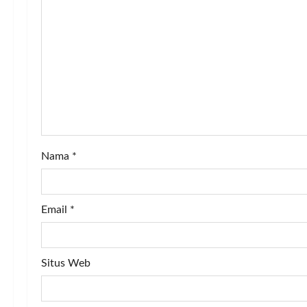
g
a
t
i
o
n
Nama
*
Email
*
Situs Web