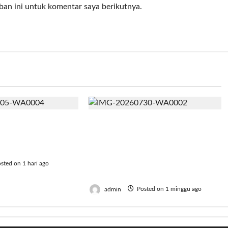
ban ini untuk komentar saya berikutnya.
h, BRI Bekasi
AMKI Tegaskan Generasi
dah Gaungkan
Muda Jadi Kunci
erbagi
Kebangkitan Koperasi
Menuju Indonesia Emas
sted on 1 hari ago
2045
admin
Posted on 1 minggu ago