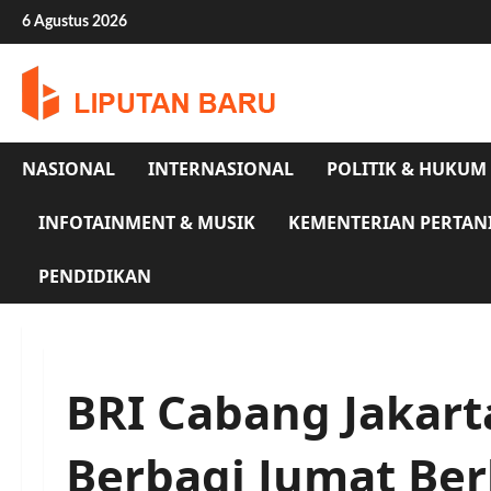
Skip
6 Agustus 2026
to
content
NASIONAL
INTERNASIONAL
POLITIK & HUKUM
INFOTAINMENT & MUSIK
KEMENTERIAN PERTAN
PENDIDIKAN
BRI Cabang Jakar
Berbagi Jumat Be