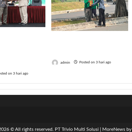
! 126 Mahasiswa
Jumat Berkah, BRI Bekasi
njiniring
Harapan Indah Gaungkan
iap Terjun
Semangat Berbagi
nsformasi
admin
Posted on 3 hari ago
ndonesia
sted on 3 hari ago
026 © All rights reserved. PT Trivio Multi Solusi
|
MoreNews
by