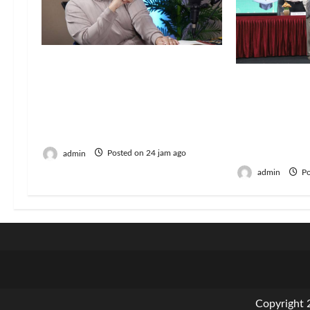
Gugatan Rp100 Juta
terhadap Connie
Resmi Lulus
Rahakundini Bakrie
Politeknik E
Terdaftar di PN Cibinong, Ini
Kementan S
Perkaranya
Dukung Tra
Pertanian I
admin
Posted on 24 jam ago
admin
Po
Copyright 2