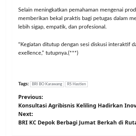
Selain meningkatkan pemahaman mengenai produk
memberikan bekal praktis bagi petugas dalam m
lebih sigap, empatik, dan profesional.
“Kegiatan ditutup dengan sesi diskusi interaktif
exellence,” tutupnya.(***)
Tags:
BRI BO Karawang
RS Hastien
P
Previous:
Konsultasi Agribisnis Keliling Hadirkan In
o
Next:
s
BRI KC Depok Berbagi Jumat Berkah di Rut