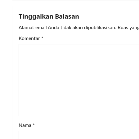
t
n
Tinggalkan Balasan
a
Alamat email Anda tidak akan dipublikasikan.
Ruas yang
v
Komentar
*
i
g
a
t
i
o
Nama
*
n