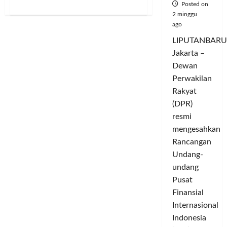
Posted on
about
Siap
2 minggu
Diluncurkan
ago
ke
Indonesia
LIPUTANBARU
8
Oktober
Jakarta –
2025,
realme
Dewan
15
Series
Perwakilan
5G
Usung
Rakyat
Tema
(DPR)
“AI
Night
resmi
Out
Phone”
mengesahkan
Rancangan
Undang-
undang
Pusat
Finansial
Internasional
Indonesia