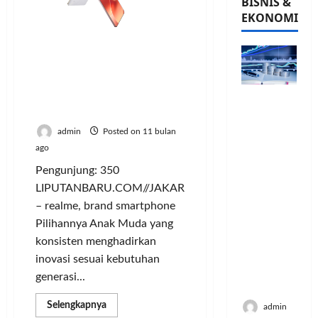
BISNIS &
EKONOMI
Siap Diluncurkan ke
Indonesia 8 Oktober 2025,
realme 15 Series 5G
Usung Tema “AI Night
PFII
Out Phone”
Strategis
untuk
admin
Posted on 11 bulan
Memperk
ago
uat
Pengunjung: 350
Sektor
LIPUTANBARU.COM//JAKARTA
Ekonomi
– realme, brand smartphone
dan
Moneter
Pilihannya Anak Muda yang
Jangka
konsisten menghadirkan
Panjang
inovasi sesuai kebutuhan
Menenga
generasi...
h
Read
Selengkapnya
admin
more