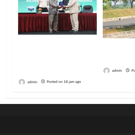
Resmi Lulus! 126 Mahasiswa
Jumat Berka
Politeknik Enjiniring
Harapan In
Kementan Siap Terjun
Semangat B
Dukung Transformasi
admin
Po
Pertanian Indonesia
admin
Posted on 18 jam ago