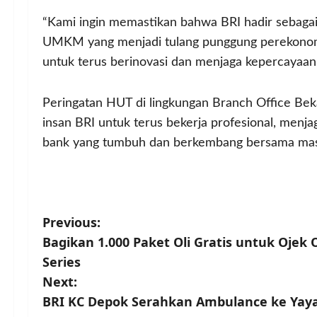
“Kami ingin memastikan bahwa BRI hadir sebagai 
UMKM yang menjadi tulang punggung perekonom
untuk terus berinovasi dan menjaga kepercayaan
Peringatan HUT di lingkungan Branch Office Beka
insan BRI untuk terus bekerja profesional, menja
bank yang tumbuh dan berkembang bersama masy
P
Previous:
Bagikan 1.000 Paket Oli Gratis untuk Ojek
o
Series
s
Next:
BRI KC Depok Serahkan Ambulance ke Yay
t