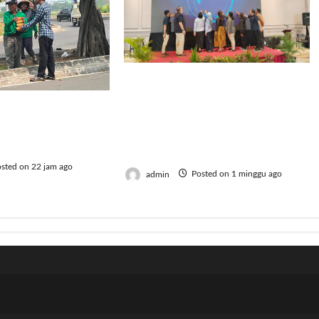
AMKI Tegaskan Generasi
Muda Jadi Kunci
h, BRI Bekasi
Kebangkitan Koperasi
dah Gaungkan
Menuju Indonesia Emas
erbagi
2045
sted on 22 jam ago
admin
Posted on 1 minggu ago