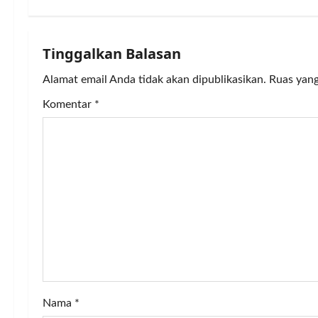
n
a
Tinggalkan Balasan
v
Alamat email Anda tidak akan dipublikasikan.
Ruas yang
Komentar
*
i
g
a
t
i
o
n
Nama
*