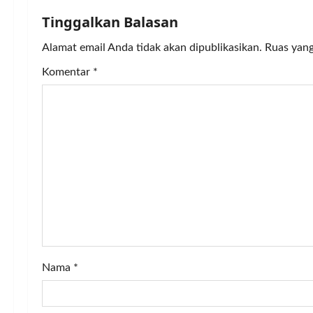
n
Tinggalkan Balasan
a
Alamat email Anda tidak akan dipublikasikan.
Ruas yang
v
Komentar
*
i
g
a
t
i
o
Nama
*
n