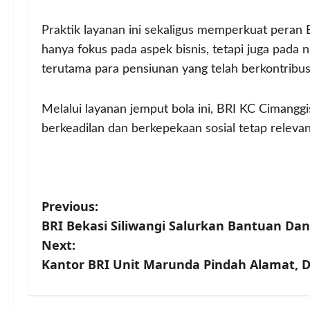
Praktik layanan ini sekaligus memperkuat peran 
hanya fokus pada aspek bisnis, tetapi juga pada n
terutama para pensiunan yang telah berkontribu
Melalui layanan jemput bola ini, BRI KC Ciman
berkeadilan dan berkepekaan sosial tetap releva
P
Previous:
BRI Bekasi Siliwangi Salurkan Bantuan Da
o
Next:
s
Kantor BRI Unit Marunda Pindah Alamat, 
t