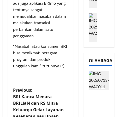
l
ada juga aplikasi BRImo yang
m
a
2
tentunya sangat
e
n
0
M
1
G
memudahkan nasabah dalam
2
e
6
a
6
melakukan transaksi
l
S
r
J
perbankan dalam satu
a
e
a
a
genggaman.
l
r
n
d
u
i
s
i
“Nasabah atau konsumen BRI
i
e
i
A
bisa menikmati beragam
B
s
3
j
program dan produk
OLAHRAGA
R
5
T
a
unggulan kami,” tutupnya.(*)
I
G
a
n
m
H
h
g
o
a
u
U
,
d
n
M
P
Previous:
B
i
d
K
Touring
R
BRI Kanca Menara
r
a
M
o
Penuh
I
k
BRILiaN dan RS Mitra
n
P
Cerita, LA
K
a
J
e
Keluarga Gelar Layanan
s
32 Riders
C
n
a
r
Kesehatan bagi Insan