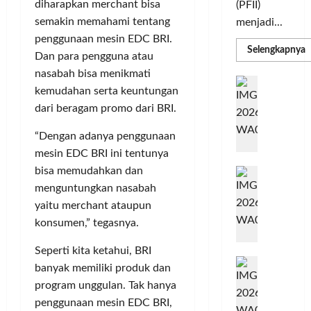
diharapkan merchant bisa
(PFII)
semakin memahami tentang
menjadi...
penggunaan mesin EDC BRI.
R
Selengkapnya
Dan para pengguna atau
m
a
nasabah bisa menikmati
P
I
S
kemudahan serta keuntungan
N
u
M
dari beragam promo dari BRI.
A
S
C
E
“Dengan adanya penggunaan
d
R
M
mesin EDC BRI ini tentunya
J
A
P
bisa memudahkan dan
A
F
M
c
T
menguntungkan nasabah
e
F
yaitu merchant ataupun
r
e
konsumen,” tegasnya.
H
s
a
t
Seperti kita ketahui, BRI
r
d
i
banyak memiliki produk dan
e
i
v
program unggulan. Tak hanya
a
r
a
penggunaan mesin EDC BRI,
l
k