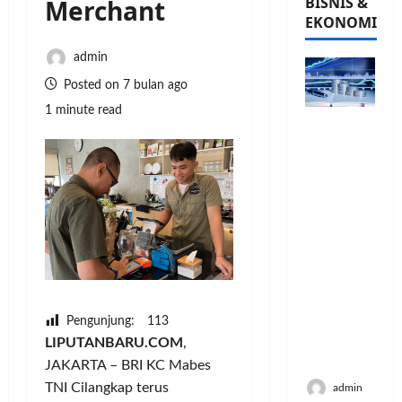
BISNIS &
Merchant
EKONOMI
admin
Posted on 7 bulan ago
1 minute read
PFII
Strategis
untuk
Memperk
uat
Sektor
Ekonomi
dan
Moneter
Jangka
Panjang
Pengunjung:
113
Menenga
LIPUTANBARU.COM
,
h
JAKARTA – BRI KC Mabes
TNI Cilangkap terus
admin