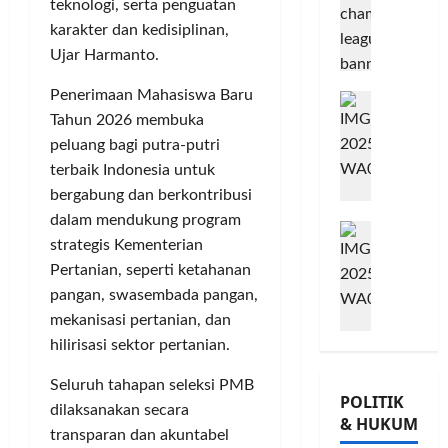
T
teknologi, serta penguatan
n
L
o
n
n
karakter dan kedisiplinan,
A
m
u
G
B
Ujar Harmanto.
i
j
o
Posted
B
t
u
on
w
Penerimaan Mahasiswa Baru
e
G
m
8
G
e
Tahun 2026 membuka
r
bulan
o
e
i
s
ago
s
w
n
o
peluang bagi putra-putri
,
a
e
P
r
T
terbaik Indonesia untuk
m
s
e
n
a
bergabung dan berkontribusi
a
K
r
a
n
dalam mendukung program
M
T
o
k
t
a
strategis Kementerian
i
Ü
n
u
a
m
Pertanian, seperti ketahanan
l
V
s
a
P
P
a
pangan, swasembada pangan,
R
e
t
a
o
d
h
r
mekanisasi pertanian, dan
K
m
h
K
e
v
e
u
o
hilirisasi sektor pertanian.
e
i
a
p
n
n
-
n
s
Seluruh tahapan seleksi PMB
e
g
,
POLITIK
2
l
i
r
k
dilaksanakan secara
d
& HUKUM
,
a
,
c
a
a
transparan dan akuntabel