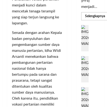
(PFII)
menjadi kunci dalam
menjadi...
mencetak tenaga terampil
R
Selengkapnya
yang siap terjun langsung ke
m
a
lapangan.
P
I
S
N
Senada dengan arahan Kepala
u
M
A
badan penyuluhan dan
S
C
E
pengembangan sumber daya
d
R
M
manusia pertanian, Idha Widi
J
A
P
Arsanti menekankan bahwa
A
F
M
pembangunan pertanian
c
T
e
nasional tidak hanya
F
r
e
bertumpu pada sarana dan
H
s
prasarana, tetapi sangat
a
t
ditentukan oleh kualitas
r
d
i
sumber daya manusianya.
e
i
v
Oleh karena itu, pendidikan
a
r
a
vokasi pertanian memiliki
l
k
l