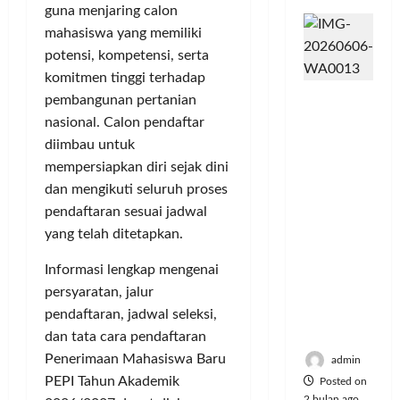
K
n
I
a
s
n
guna menjaring calon
o
d
n
y
S
M
mahasiswa yang memiliki
m
t
a
e
u
potensi, kompetensi, serta
u
e
a
r
s
Posted
komitmen tinggi terhadap
n
r
n
i
i
on
Dinilai
i
pembangunan pertanian
v
P
e
6
k
Cacat
t
e
e
bulan
A
nasional. Calon pendaftar
,
Hukum
a
ago
n
l
:
M
diimbau untuk
dan
s
s
a
P
u
mempersiapkan diri sejak dini
Dipaksak
S
i
n
e
s
dan mengikuti seluruh proses
an,
e
A
g
r
i
pendaftaran sesuai jadwal
Sejumlah
p
t
g
e
c
PDK
yang telah ditetapkan.
e
a
a
b
y
Kosgoro
d
s
n
u
c
Informasi lengkap mengenai
1957
a
P
t
l
persyaratan, jalur
Tegas
M
o
a
e
Posted
Menolak
pendaftaran, jadwal seleksi,
u
l
n
J
on
Mubes V
s
u
dan tata cara pendaftaran
T
a
5
i
s
i
Penerimaan Mahasiswa Baru
bulan
d
admin
c
i
ago
k
i
PEPI Tahun Akademik
Posted on
y
U
e
2 bulan ago