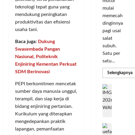
a
n
motor
r
i
s
I
teknologi tepat guna yang
mulai
m
r
d
n
mendukung peningkatan
memecah
a
i
i
o
produktivitas dan efisiensi
dinginnya
s
k
S
v
usaha tani.
pagi usai
i
a
e
a
salat
D
n
l
s
Baca juga:
Dukung
i
L
subuh.
u
i
Swasembada Pangan
g
u
r
Satu per
Nasional, Politeknik
i
m
u
satu...
Posted
Enjiniring Kementan Perkuat
t
a
h
on
a
SDM Berinovasi
C
I
R
Selengkapnya
3
m
l
o
n
minggu
a
PEPI berkomitmen mencetak
P
l
T
d
ago
G
P
e
sumber daya manusia unggul,
o
o
a
C
r
L
r
terampil, dan siap kerja di
n
b
3
b
I
e
u
bidang enjiniring pertanian.
R
N
a
M
s
n
Kurikulum yang diterapkan
H
n
A
i
P
g
mengedepankan praktik
d
k
G
a
M
k
R
lapangan, pemanfaatan
a
E
P
K
e
a