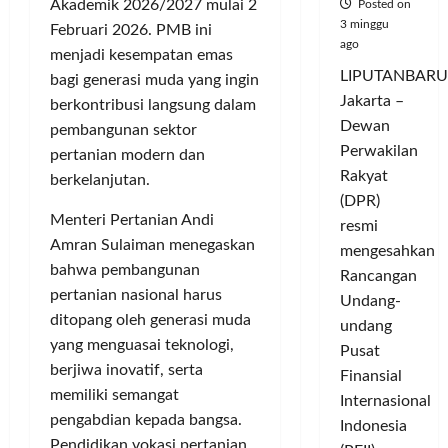
Akademik 2026/2027 mulai 2
Posted on
3 minggu
Februari 2026. PMB ini
ago
menjadi kesempatan emas
LIPUTANBARU
bagi generasi muda yang ingin
Jakarta –
berkontribusi langsung dalam
Dewan
pembangunan sektor
Perwakilan
pertanian modern dan
Rakyat
berkelanjutan.
(DPR)
Menteri Pertanian Andi
resmi
Amran Sulaiman menegaskan
mengesahkan
bahwa pembangunan
Rancangan
pertanian nasional harus
Undang-
ditopang oleh generasi muda
undang
yang menguasai teknologi,
Pusat
berjiwa inovatif, serta
Finansial
memiliki semangat
Internasional
pengabdian kepada bangsa.
Indonesia
Pendidikan vokasi pertanian