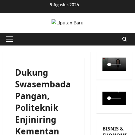
Skip
9 Agustus 2026
to
content
Primary
Menu
Dukung
Swasembada
Pangan,
Politeknik
Enjiniring
BISNIS &
Kementan