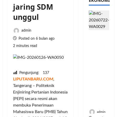
EKONOMI
jaring SDM
unggul
admin
PFII
Posted on 6 bulan ago
Strategis
untuk
2 minutes read
Memperk
uat
Sektor
Ekonomi
Pengunjung:
137
dan
LIPUTANBARU.COM
,
Moneter
Tangerang – Politeknik
Jangka
Panjang
Enjiniring Pertanian Indonesia
Menenga
(PEPI) secara resmi akan
h
membuka Penerimaan
Mahasiswa Baru (PMB) Tahun
admin