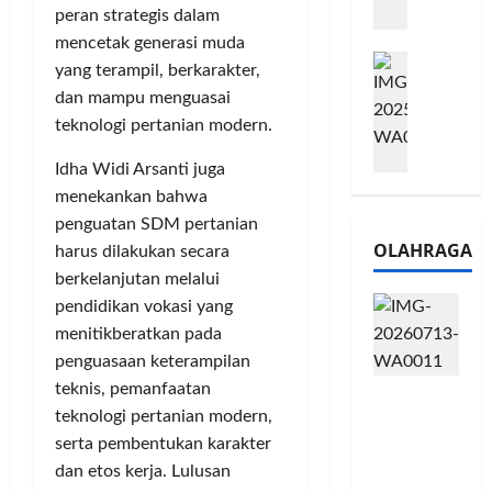
m
peran strategis dalam
a
2
e
n
0
mencetak generasi muda
M
1
G
2
yang terampil, berkarakter,
e
6
a
6
dan mampu menguasai
l
S
r
J
teknologi pertanian modern.
a
e
a
a
l
r
n
d
Idha Widi Arsanti juga
u
i
s
i
menekankan bahwa
i
e
i
A
penguatan SDM pertanian
B
s
3
j
OLAHRAGA
harus dilakukan secara
R
5
T
a
I
berkelanjutan melalui
G
a
n
m
H
h
pendidikan vokasi yang
g
o
a
u
U
menitikberatkan pada
,
d
n
M
penguasaan keterampilan
B
i
d
K
teknis, pemanfaatan
Touring
R
r
a
M
teknologi pertanian modern,
Penuh
I
k
n
P
Cerita, LA
serta pembentukan karakter
K
a
J
e
32 Riders
C
dan etos kerja. Lulusan
n
a
r