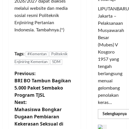
K
2026/2027 dapat diakses
c
d
t
o
melalui website dan media
LIPUTANBARU
l
a
L
m
sosial resmi Politeknik
Jakarta –
e
r
i
u
Enjiniring Pertanian
Pelaksanaan
G
a
g
n
e
Indonesia. Tambahnya.(*)
T
Musyawarah
a
i
l
a
C
Besar
t
a
n
h
a
(Mubes) V
r
g
a
s
Kosgoro
Tags:
#Kementan
Politeknik
G
s
m
O
1957 yang
o
e
p
Enjiniring Kementan
SDM
l
tengah
w
l
i
a
P
Previous:
berlangsung
e
y
o
h
BRI BO Tambun Bagikan
s
menuai
a
n
r
o
T
5.000 Paket Sembako
n
s
gelombang
a
o
g
M
Program TJSL
g
penolakan
s
u
S
e
a
Next:
keras...
r
e
m
T
t
Mahasiswa Bongkar
i
m
a
e
R
Selengkapnya
Dugaan Pembiaran
m
n
a
n
r
n
a
Kekerasan Seksual di
g
k
a
D
b
P