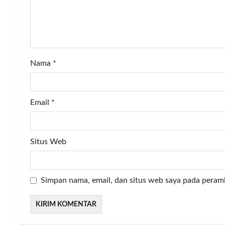
i
o
n
Nama
*
Email
*
Situs Web
Simpan nama, email, dan situs web saya pada peram