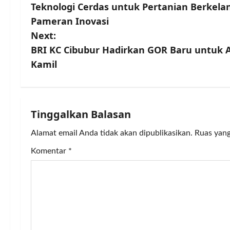
Teknologi Cerdas untuk Pertanian Berkelan
o
Pameran Inovasi
s
Next:
BRI KC Cibubur Hadirkan GOR Baru untuk A
t
Kamil
n
a
Tinggalkan Balasan
v
Alamat email Anda tidak akan dipublikasikan.
Ruas yang
i
Komentar
*
g
a
t